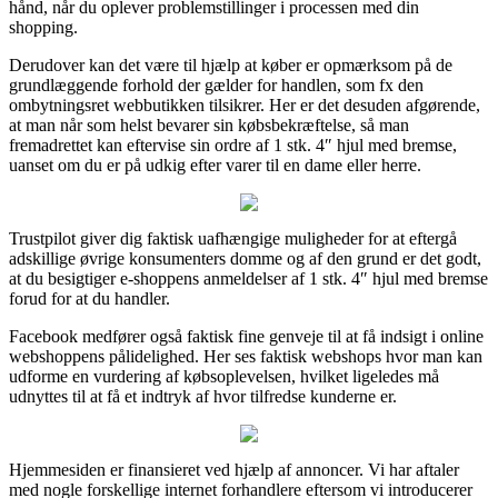
hånd, når du oplever problemstillinger i processen med din
shopping.
Derudover kan det være til hjælp at køber er opmærksom på de
grundlæggende forhold der gælder for handlen, som fx den
ombytningsret webbutikken tilsikrer. Her er det desuden afgørende,
at man når som helst bevarer sin købsbekræftelse, så man
fremadrettet kan eftervise sin ordre af 1 stk. 4″ hjul med bremse,
uanset om du er på udkig efter varer til en dame eller herre.
Trustpilot giver dig faktisk uafhængige muligheder for at eftergå
adskillige øvrige konsumenters domme og af den grund er det godt,
at du besigtiger e-shoppens anmeldelser af 1 stk. 4″ hjul med bremse
forud for at du handler.
Facebook medfører også faktisk fine genveje til at få indsigt i online
webshoppens pålidelighed. Her ses faktisk webshops hvor man kan
udforme en vurdering af købsoplevelsen, hvilket ligeledes må
udnyttes til at få et indtryk af hvor tilfredse kunderne er.
Hjemmesiden er finansieret ved hjælp af annoncer. Vi har aftaler
med nogle forskellige internet forhandlere eftersom vi introducerer