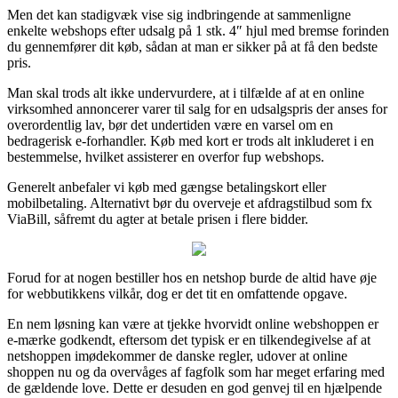
Men det kan stadigvæk vise sig indbringende at sammenligne
enkelte webshops efter udsalg på 1 stk. 4″ hjul med bremse forinden
du gennemfører dit køb, sådan at man er sikker på at få den bedste
pris.
Man skal trods alt ikke undervurdere, at i tilfælde af at en online
virksomhed annoncerer varer til salg for en udsalgspris der anses for
overordentlig lav, bør det undertiden være en varsel om en
bedragerisk e-forhandler. Køb med kort er trods alt inkluderet i en
bestemmelse, hvilket assisterer en overfor fup webshops.
Generelt anbefaler vi køb med gængse betalingskort eller
mobilbetaling. Alternativt bør du overveje et afdragstilbud som fx
ViaBill, såfremt du agter at betale prisen i flere bidder.
Forud for at nogen bestiller hos en netshop burde de altid have øje
for webbutikkens vilkår, dog er det tit en omfattende opgave.
En nem løsning kan være at tjekke hvorvidt online webshoppen er
e-mærke godkendt, eftersom det typisk er en tilkendegivelse af at
netshoppen imødekommer de danske regler, udover at online
shoppen nu og da overvåges af fagfolk som har meget erfaring med
de gældende love. Dette er desuden en god genvej til en hjælpende