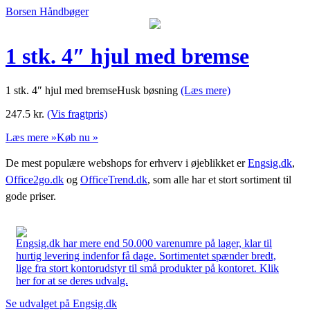
Borsen Håndbøger
1 stk. 4″ hjul med bremse
1 stk. 4″ hjul med bremseHusk bøsning
(Læs mere)
247.5
kr.
(Vis fragtpris)
Læs mere »
Køb nu »
De mest populære webshops for erhverv i øjeblikket er
Engsig.dk
,
Office2go.dk
og
OfficeTrend.dk
, som alle har et stort sortiment til
gode priser.
Engsig.dk har mere end 50.000 varenumre på lager, klar til
hurtig levering indenfor få dage. Sortimentet spænder bredt,
lige fra stort kontorudstyr til små produkter på kontoret. Klik
her for at se deres udvalg.
Se udvalget på Engsig.dk