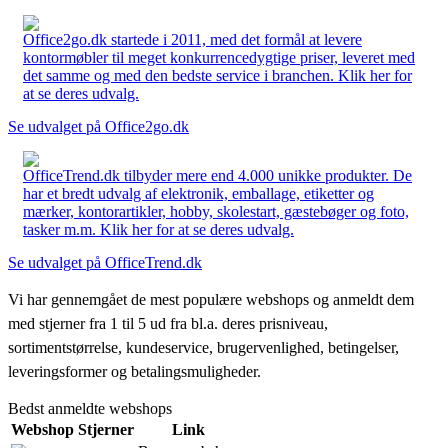
Office2go.dk startede i 2011, med det formål at levere
kontormøbler til meget konkurrencedygtige priser, leveret med
det samme og med den bedste service i branchen. Klik her for
at se deres udvalg.
Se udvalget på Office2go.dk
OfficeTrend.dk tilbyder mere end 4.000 unikke produkter. De
har et bredt udvalg af elektronik, emballage, etiketter og
mærker, kontorartikler, hobby, skolestart, gæstebøger og foto,
tasker m.m. Klik her for at se deres udvalg.
Se udvalget på OfficeTrend.dk
Vi har gennemgået de mest populære webshops og anmeldt dem
med stjerner fra 1 til 5 ud fra bl.a. deres prisniveau,
sortimentstørrelse, kundeservice, brugervenlighed, betingelser,
leveringsformer og betalingsmuligheder.
Bedst anmeldte webshops
Webshop
Stjerner
Link