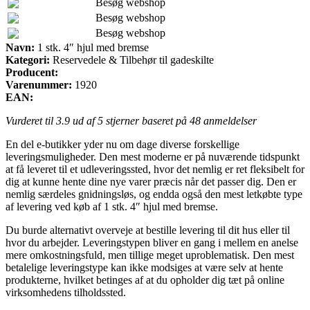
Besøg webshop
Besøg webshop
Besøg webshop
Navn:
1 stk. 4″ hjul med bremse
Kategori:
Reservedele & Tilbehør til gadeskilte
Producent:
Varenummer:
1920
EAN:
Vurderet til
3.9
ud af 5 stjerner baseret på
48
anmeldelser
En del e-butikker yder nu om dage diverse forskellige
leveringsmuligheder. Den mest moderne er på nuværende tidspunkt
at få leveret til et udleveringssted, hvor det nemlig er ret fleksibelt for
dig at kunne hente dine nye varer præcis når det passer dig. Den er
nemlig særdeles gnidningsløs, og endda også den mest letkøbte type
af levering ved køb af 1 stk. 4″ hjul med bremse.
Du burde alternativt overveje at bestille levering til dit hus eller til
hvor du arbejder. Leveringstypen bliver en gang i mellem en anelse
mere omkostningsfuld, men tillige meget uproblematisk. Den mest
betalelige leveringstype kan ikke modsiges at være selv at hente
produkterne, hvilket betinges af at du opholder dig tæt på online
virksomhedens tilholdssted.