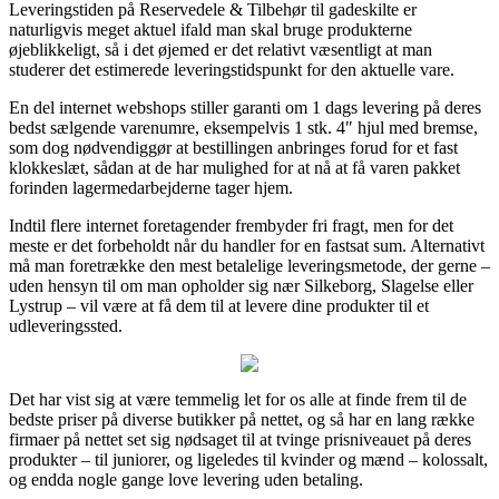
Leveringstiden på Reservedele & Tilbehør til gadeskilte er
naturligvis meget aktuel ifald man skal bruge produkterne
øjeblikkeligt, så i det øjemed er det relativt væsentligt at man
studerer det estimerede leveringstidspunkt for den aktuelle vare.
En del internet webshops stiller garanti om 1 dags levering på deres
bedst sælgende varenumre, eksempelvis 1 stk. 4″ hjul med bremse,
som dog nødvendiggør at bestillingen anbringes forud for et fast
klokkeslæt, sådan at de har mulighed for at nå at få varen pakket
forinden lagermedarbejderne tager hjem.
Indtil flere internet foretagender frembyder fri fragt, men for det
meste er det forbeholdt når du handler for en fastsat sum. Alternativt
må man foretrække den mest betalelige leveringsmetode, der gerne –
uden hensyn til om man opholder sig nær Silkeborg, Slagelse eller
Lystrup – vil være at få dem til at levere dine produkter til et
udleveringssted.
Det har vist sig at være temmelig let for os alle at finde frem til de
bedste priser på diverse butikker på nettet, og så har en lang række
firmaer på nettet set sig nødsaget til at tvinge prisniveauet på deres
produkter – til juniorer, og ligeledes til kvinder og mænd – kolossalt,
og endda nogle gange love levering uden betaling.