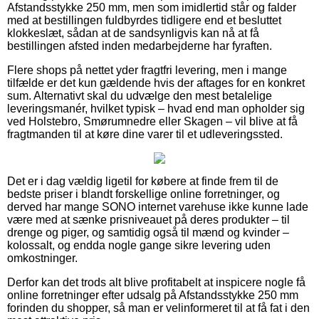
Afstandsstykke 250 mm, men som imidlertid står og falder
med at bestillingen fuldbyrdes tidligere end et besluttet
klokkeslæt, sådan at de sandsynligvis kan nå at få
bestillingen afsted inden medarbejderne har fyraften.
Flere shops på nettet yder fragtfri levering, men i mange
tilfælde er det kun gældende hvis der aftages for en konkret
sum. Alternativt skal du udvælge den mest betalelige
leveringsmanér, hvilket typisk – hvad end man opholder sig
ved Holstebro, Smørumnedre eller Skagen – vil blive at få
fragtmanden til at køre dine varer til et udleveringssted.
Det er i dag vældig ligetil for købere at finde frem til de
bedste priser i blandt forskellige online forretninger, og
derved har mange SONO internet varehuse ikke kunne lade
være med at sænke prisniveauet på deres produkter – til
drenge og piger, og samtidig også til mænd og kvinder –
kolossalt, og endda nogle gange sikre levering uden
omkostninger.
Derfor kan det trods alt blive profitabelt at inspicere nogle få
online forretninger efter udsalg på Afstandsstykke 250 mm
forinden du shopper, så man er velinformeret til at få fat i den