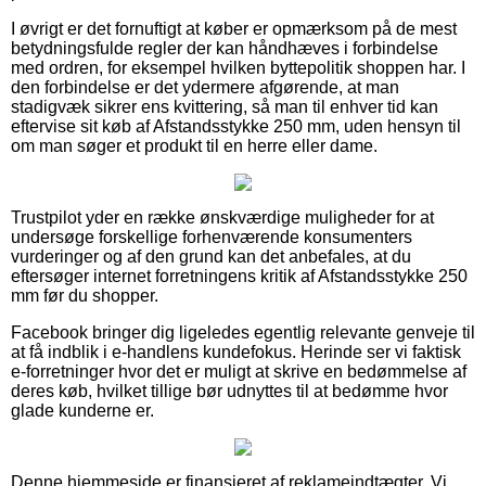
I øvrigt er det fornuftigt at køber er opmærksom på de mest
betydningsfulde regler der kan håndhæves i forbindelse
med ordren, for eksempel hvilken byttepolitik shoppen har. I
den forbindelse er det ydermere afgørende, at man
stadigvæk sikrer ens kvittering, så man til enhver tid kan
eftervise sit køb af Afstandsstykke 250 mm, uden hensyn til
om man søger et produkt til en herre eller dame.
Trustpilot yder en række ønskværdige muligheder for at
undersøge forskellige forhenværende konsumenters
vurderinger og af den grund kan det anbefales, at du
eftersøger internet forretningens kritik af Afstandsstykke 250
mm før du shopper.
Facebook bringer dig ligeledes egentlig relevante genveje til
at få indblik i e-handlens kundefokus. Herinde ser vi faktisk
e-forretninger hvor det er muligt at skrive en bedømmelse af
deres køb, hvilket tillige bør udnyttes til at bedømme hvor
glade kunderne er.
Denne hjemmeside er finansieret af reklameindtægter. Vi