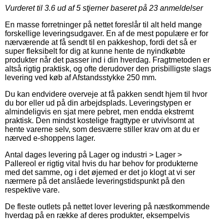
Vurderet til
3.6
ud af 5 stjerner baseret på
23
anmeldelser
En masse forretninger på nettet foreslår til alt held mange
forskellige leveringsudgaver. En af de mest populære er for
nærværende at få sendt til en pakkeshop, fordi det så er
super fleksibelt for dig at kunne hente de nyindkøbte
produkter når det passer ind i din hverdag. Fragtmetoden er
altså rigtig praktisk, og ofte derudover den prisbilligste slags
levering ved køb af Afstandsstykke 250 mm.
Du kan endvidere overveje at få pakken sendt hjem til hvor
du bor eller ud på din arbejdsplads. Leveringstypen er
almindeligvis en sjat mere pebret, men endda ekstremt
praktisk. Den mindst kostelige fragttype er utvivlsomt at
hente varerne selv, som desværre stiller krav om at du er
nærved e-shoppens lager.
Antal dages levering på Lager og industri > Lager >
Pallereol er rigtig vital hvis du har behov for produkterne
med det samme, og i det øjemed er det jo klogt at vi ser
nærmere på det anslåede leveringstidspunkt på den
respektive vare.
De fleste outlets på nettet lover levering på næstkommende
hverdag på en række af deres produkter, eksempelvis