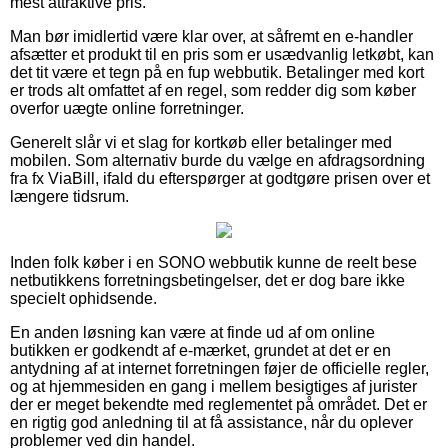
mest attraktive pris.
Man bør imidlertid være klar over, at såfremt en e-handler
afsætter et produkt til en pris som er usædvanlig letkøbt, kan
det tit være et tegn på en fup webbutik. Betalinger med kort
er trods alt omfattet af en regel, som redder dig som køber
overfor uægte online forretninger.
Generelt slår vi et slag for kortkøb eller betalinger med
mobilen. Som alternativ burde du vælge en afdragsordning
fra fx ViaBill, ifald du efterspørger at godtgøre prisen over et
længere tidsrum.
Inden folk køber i en SONO webbutik kunne de reelt bese
netbutikkens forretningsbetingelser, det er dog bare ikke
specielt ophidsende.
En anden løsning kan være at finde ud af om online
butikken er godkendt af e-mærket, grundet at det er en
antydning af at internet forretningen føjer de officielle regler,
og at hjemmesiden en gang i mellem besigtiges af jurister
der er meget bekendte med reglementet på området. Det er
en rigtig god anledning til at få assistance, når du oplever
problemer ved din handel.