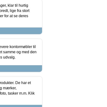
, klar til hurtig
edt, lige fra stort
er for at se deres
evere kontormøbler til
 det samme og med den
es udvalg.
rodukter. De har et
og mærker,
foto, tasker m.m. Klik