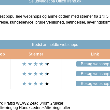
Se udvalget på OfficeTrend.dk
t populære webshops og anmeldt dem med stjerner fra 1 til 5 ud
rrelse, kundeservice, brugervenlighed, betingelser, leveringsfor
Bedst anmeldte webshops
op
Stjerner
Link
Besøg webshop
Besøg webshop
Besøg webshop
rk Kraftig W1/W2 2-lag 340m 2rul/kar
tørring og Håndklæder > Aftørringsruller