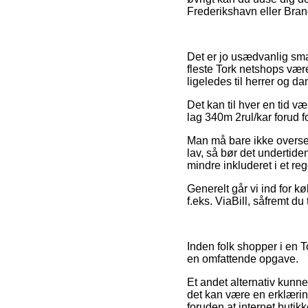
Frederikshavn eller Brande
Det er jo usædvanlig smar
fleste Tork netshops være
ligeledes til herrer og 
Det kan til hver en tid v
lag 340m 2rul/kar forud fo
Man må bare ikke overse, a
lav, så bør det undertide
mindre inkluderet i et r
Generelt går vi ind for 
f.eks. ViaBill, såfremt du 
Inden folk shopper i en T
en omfattende opgave.
Et andet alternativ kunn
det kan være en erklæri
foruden at internet but