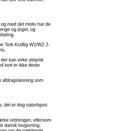
, og med det motiv har de
renge og piger, og
etaling.
pir Tork Kraftig W1/W2 2-
is.
s der kan virke utopisk
d kort er ikke desto
en afdragsløsning som
, det er dog naturligvis
mærke ordningen, eftersom
e dansk lovgivning,
owhow om de gældende