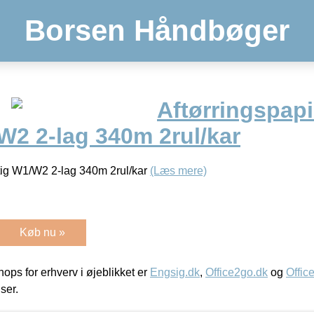
Borsen Håndbøger
Aftørringspapi
W2 2-lag 340m 2rul/kar
ftig W1/W2 2-lag 340m 2rul/kar
(Læs mere)
Køb nu »
ps for erhverv i øjeblikket er
Engsig.dk
,
Office2go.dk
og
Offic
iser.