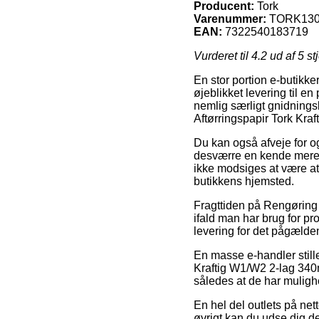
Producent:
Tork
Varenummer:
TORK130
EAN:
7322540183719
Vurderet til
4.2
ud af 5 st
En stor portion e-butikke
øjeblikket levering til 
nemlig særligt gnidning
Aftørringspapir Tork Kra
Du kan også afveje for og
desværre en kende mere 
ikke modsiges at være at 
butikkens hjemsted.
Fragttiden på Rengøring 
ifald man har brug for pr
levering for det pågælde
En masse e-handler stille
Kraftig W1/W2 2-lag 340m 
således at de har mulighe
En hel del outlets på nett
øvrigt kan du udse dig d