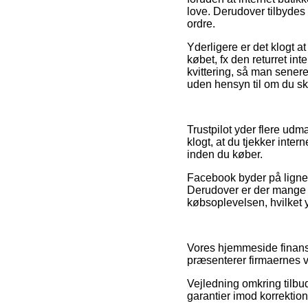
love. Derudover tilbydes 
ordre.
Yderligere er det klogt 
købet, fx den returret in
kvittering, så man senere
uden hensyn til om du ska
Trustpilot yder flere ud
klogt, at du tjekker int
inden du køber.
Facebook byder på lignen
Derudover er der mange 
købsoplevelsen, hvilket 
Vores hjemmeside finans
præsenterer firmaernes va
Vejledning omkring tilbud
garantier imod korrektion