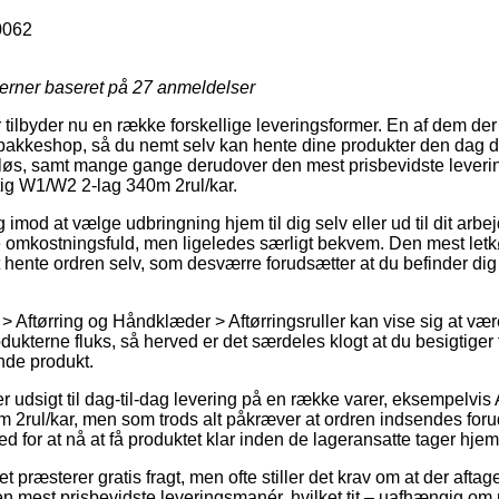
062
jerner baseret på
27
anmeldelser
r tilbyder nu en række forskellige leveringsformer. En af dem der
en pakkeshop, så du nemt selv kan hente dine produkter den dag 
sløs, samt mange gange derudover den mest prisbevidste lever
ftig W1/W2 2-lag 340m 2rul/kar.
 imod at vælge udbringning hjem til dig selv eller ud til dit arb
omkostningsfuld, men ligeledes særligt bekvem. Den mest let
hente ordren selv, som desværre forudsætter at du befinder dig i
> Aftørring og Håndklæder > Aftørringsruller kan vise sig at væ
odukterne fluks, så herved er det særdeles klogt at du besigtiger 
nde produkt.
r udsigt til dag-til-dag levering på en række varer, eksempelvis 
2rul/kar, men som trods alt påkræver at ordren indsendes forud f
d for at nå at få produktet klar inden de lageransatte tager hjem
et præsterer gratis fragt, men ofte stiller det krav om at der afta
en mest prisbevidste leveringsmanér, hvilket tit – uafhængig o