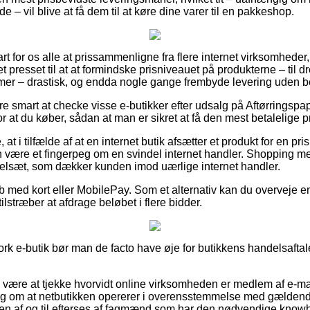
 – vil blive at få dem til at køre dine varer til en pakkeshop.
t for os alle at prissammenligne fra flere internet virksomheder
t presset til at at formindske prisniveauet på produkterne – til d
damer – drastisk, og endda nogle gange frembyde levering uden b
ære smart at checke visse e-butikker efter udsalg på Aftørringspa
r at du køber, sådan at man er sikret at få den mest betalelige pr
t i tilfælde af at en internet butik afsætter et produkt for en pri
n være et fingerpeg om en svindel internet handler. Shopping me
egelsæt, som dækker kunden imod uærlige internet handler.
køb med kort eller MobilePay. Som et alternativ kan du overveje 
tilstræber at afdrage beløbet i flere bidder.
ork e-butik bør man de facto have øje for butikkens handelsaftale
e være at tjekke hvorvidt online virksomheden er medlem af e-
ng om at netbutikken opererer i overensstemmelse med gældend
ikken af og til efterses af fagmænd som har den nødvendige kn