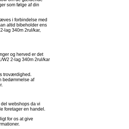
nger som følge af din
dhæves i forbindelse med
man altid bibeholder ens
 2-lag 340m 2rul/kar,
nger og herved er det
W1/W2 2-lag 340m 2rul/kar
ns troværdighed.
 en bedømmelse af
r.
 del webshops da vi
de foretager en handel.
gt for os at give
rmationer.