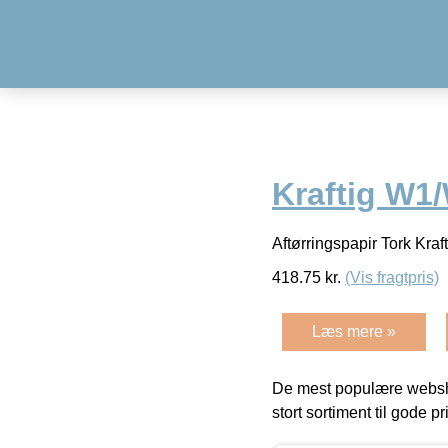
Kraftig W1/
Aftørringspapir Tork Kra
418.75
kr.
(Vis fragtpris)
Læs mere »
De mest populære websho
stort sortiment til gode pr