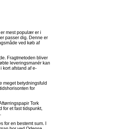
 er mest populær er i
der passer dig. Denne er
ingsmåde ved køb af
ejde. Fragtmetoden bliver
købte leveringsmanér kan
 kort afstand af e-
re meget betydningsfuld
tidshorisonten for
Aftørringspapir Tork
or et fast tidspunkt,
.
ges for en bestemt sum. I
m man bor ved Odense,