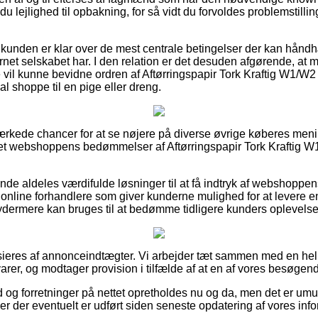
du lejlighed til opbakning, for så vidt du forvoldes problemstilli
at kunden er klar over de mest centrale betingelser der kan hån
ternet selskabet har. I den relation er det desuden afgørende, at 
 vil kunne bevidne ordren af Aftørringspapir Tork Kraftig W1/W2
l shoppe til en pige eller dreng.
mærkede chancer for at se nøjere på diverse øvrige køberes meni
ernet webshoppens bedømmelser af Aftørringspapir Tork Kraftig 
de aldeles værdifulde løsninger til at få indtryk af webshoppe
online forhandlere som giver kunderne mulighed for at levere
ydermere kan bruges til at bedømme tidligere kunders oplevelse
ieres af annonceindtægter. Vi arbejder tæt sammen med en hel
rer, og modtager provision i tilfælde af at en af vores besøgen
 og forretninger på nettet opretholdes nu og da, men det er umuli
er der eventuelt er udført siden seneste opdatering af vores info