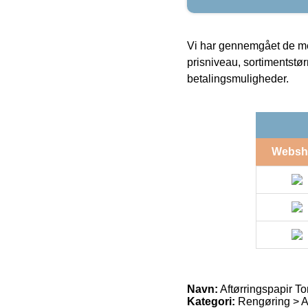
Vi har gennemgået de mes
prisniveau, sortimentstø
betalingsmuligheder.
Websh
Navn:
Aftørringspapir To
Kategori:
Rengøring > Af