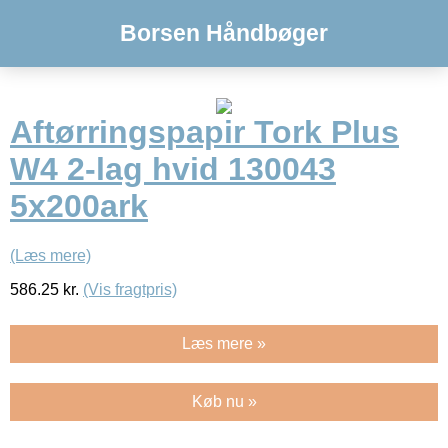
Borsen Håndbøger
Aftørringspapir Tork Plus
W4 2-lag hvid 130043
5x200ark
(Læs mere)
586.25
kr.
(Vis fragtpris)
Læs mere »
Køb nu »