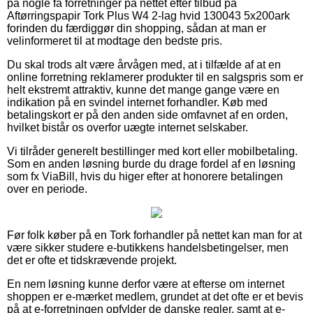
på nogle få forretninger på nettet efter tilbud på
Aftørringspapir Tork Plus W4 2-lag hvid 130043 5x200ark
forinden du færdiggør din shopping, sådan at man er
velinformeret til at modtage den bedste pris.
Du skal trods alt være årvågen med, at i tilfælde af at en
online forretning reklamerer produkter til en salgspris som er
helt ekstremt attraktiv, kunne det mange gange være en
indikation på en svindel internet forhandler. Køb med
betalingskort er på den anden side omfavnet af en orden,
hvilket bistår os overfor uægte internet selskaber.
Vi tilråder generelt bestillinger med kort eller mobilbetaling.
Som en anden løsning burde du drage fordel af en løsning
som fx ViaBill, hvis du higer efter at honorere betalingen
over en periode.
Før folk køber på en Tork forhandler på nettet kan man for at
være sikker studere e-butikkens handelsbetingelser, men
det er ofte et tidskrævende projekt.
En nem løsning kunne derfor være at efterse om internet
shoppen er e-mærket medlem, grundet at det ofte er et bevis
på at e-forretningen opfylder de danske regler, samt at e-