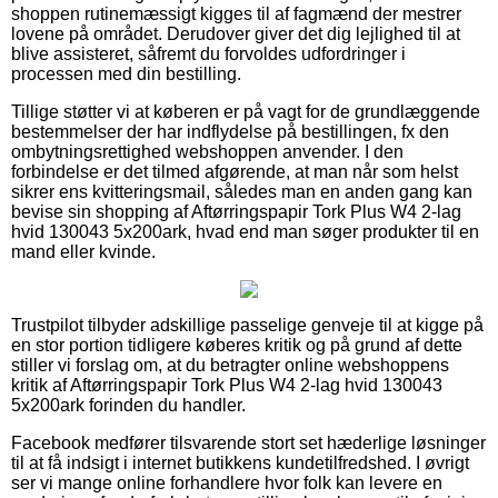
shoppen rutinemæssigt kigges til af fagmænd der mestrer
lovene på området. Derudover giver det dig lejlighed til at
blive assisteret, såfremt du forvoldes udfordringer i
processen med din bestilling.
Tillige støtter vi at køberen er på vagt for de grundlæggende
bestemmelser der har indflydelse på bestillingen, fx den
ombytningsrettighed webshoppen anvender. I den
forbindelse er det tilmed afgørende, at man når som helst
sikrer ens kvitteringsmail, således man en anden gang kan
bevise sin shopping af Aftørringspapir Tork Plus W4 2-lag
hvid 130043 5x200ark, hvad end man søger produkter til en
mand eller kvinde.
Trustpilot tilbyder adskillige passelige genveje til at kigge på
en stor portion tidligere køberes kritik og på grund af dette
stiller vi forslag om, at du betragter online webshoppens
kritik af Aftørringspapir Tork Plus W4 2-lag hvid 130043
5x200ark forinden du handler.
Facebook medfører tilsvarende stort set hæderlige løsninger
til at få indsigt i internet butikkens kundetilfredshed. I øvrigt
ser vi mange online forhandlere hvor folk kan levere en