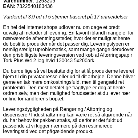
Varenummer:
1263205
EAN:
7322540183436
Vurderet til
3.9
ud af 5 stjerner baseret på
17
anmeldelser
En hel del internet shops udlover nu om dage et bredt
udvalg af metoder til levering. En favorit iblandt mange er for
nærværende afhentningssteder, hvor det er muligt at hente
de bestilte produkter når det passer dig. Leveringstypen er
nemlig særligt uproblematisk, samt mange gange derudover
den prisbilligste leveringsversion ved køb af Aftørringspapir
Tork Plus W4 2-lag hvid 130043 5x200ark.
Du burde lige så vel beslutte dig for at få produkterne leveret
hjem til din privatadresse eller ud til dit arbejde. Denne bliver
gerne en tak mere omkostningsfuld, men til gengæld ret
problemfri. Den mest betalelige fragttype er dog at hente
ordren selv, men den mulighed forudsætter at du lever nær
online forhandlerens bopæl.
Leveringsdygtigheden på Rengøring / Aftørring og
dispensere / Industriaftørring kan være ret så afgørende når
du har behov for pakken straks, så derfor er det fuldt ud
passende at vi kigger nærmere på den estimerede
leveringstid ved det pågældende produkt.