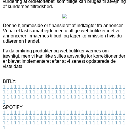
vurdering af ordreforløbet, som tillige kan bruges til afvejning
af kundernes tilfredshed.
Denne hjemmeside er finansieret af indtægter fra annoncer.
Vi har et fast samarbejde med utallige webbutikker idet vi
annoncerer firmaernes tilbud, og tager kommission hvis du
udfører en handel.
Fakta omkring produkter og webbutikker værnes om
jævnligt, men vi kan ikke stilles ansvarlig for korrektioner der
er blevet implementeret efter at vi senest opdaterede de
viste data.
BITLY:
1
1
1
1
1
1
1
1
1
1
1
1
1
1
1
1
1
1
1
1
1
1
1
1
1
1
1
1
1
1
1
1
1
1
1
1
1
1
1
1
1
1
1
1
1
1
1
1
1
1
1
1
1
1
1
1
1
1
1
1
1
1
1
1
1
1
1
1
1
1
1
1
1
1
1
1
1
1
1
1
1
1
1
1
1
1
1
1
1
1
1
1
1
1
1
1
1
1
1
1
SPOTIFY:
1
1
1
1
1
1
1
1
1
1
1
1
1
1
1
1
1
1
1
1
1
1
1
1
1
1
1
1
1
1
1
1
1
1
1
1
1
1
1
1
1
1
1
1
1
1
1
1
1
1
1
1
1
1
1
1
1
1
1
1
1
1
1
1
1
1
1
1
1
1
1
1
1
1
1
1
1
1
1
1
1
1
1
1
1
1
1
1
1
1
1
1
1
1
1
1
1
1
1
1