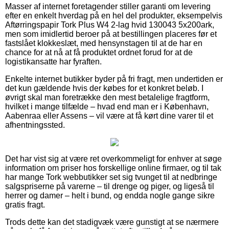
Masser af internet foretagender stiller garanti om levering
efter en enkelt hverdag på en hel del produkter, eksempelvis
Aftørringspapir Tork Plus W4 2-lag hvid 130043 5x200ark,
men som imidlertid beroer på at bestillingen placeres før et
fastslået klokkeslæt, med hensynstagen til at de har en
chance for at nå at få produktet ordnet forud for at de
logistikansatte har fyraften.
Enkelte internet butikker byder på fri fragt, men undertiden er
det kun gældende hvis der købes for et konkret beløb. I
øvrigt skal man foretrække den mest betalelige fragtform,
hvilket i mange tilfælde – hvad end man er i København,
Aabenraa eller Assens – vil være at få kørt dine varer til et
afhentningssted.
Det har vist sig at være ret overkommeligt for enhver at søge
information om priser hos forskellige online firmaer, og til tak
har mange Tork webbutikker set sig tvunget til at nedbringe
salgspriserne på varerne – til drenge og piger, og ligeså til
herrer og damer – helt i bund, og endda nogle gange sikre
gratis fragt.
Trods dette kan det stadigvæk være gunstigt at se nærmere