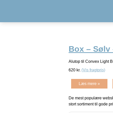
Box – Sølv 
Alutop til Convex Light 
620
kr.
(Vis fragtpris)
Læs mere »
De mest populære websho
stort sortiment til gode pr