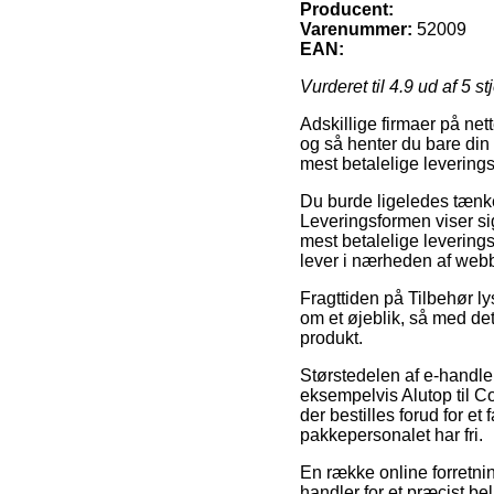
Producent:
Varenummer:
52009
EAN:
Vurderet til
4.9
ud af 5 st
Adskillige firmaer på nett
og så henter du bare din 
mest betalelige levering
Du burde ligeledes tænke o
Leveringsformen viser s
mest betalelige leverings
lever i nærheden af webb
Fragttiden på Tilbehør l
om et øjeblik, så med det
produkt.
Størstedelen af e-handler
eksempelvis Alutop til C
der bestilles forud for et
pakkepersonalet har fri.
En række online forretning
handler for et præcist bel