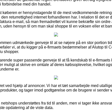
 i forbindelse med din handel.
t køberen er hensynstagende til de mest vedkommende retningsl
n returrettighed internet forhandleren har. I relation til det er d
aktura e-mail, så man fremadrettet vil kunne bekræfte sin ordre 
, uden hensyn til om man skal shoppe til en voksen eller et bar
kommen udmærkede genveje til at se nøjere på en stor portion tid
efaler vi, at du kigger på e-firmaets bedømmelser af Alutop til 
du shopper.
arende super passende genveje til at få kendskab til e-firmaets 
r muligt at skrive en omtale af deres købsoplevelse, hvilket ogs
underne er.
ret ved hjælp af annoncer. Vi har et tæt samarbejde med utallige 
produkter, og tager imod godtgørelse om de brugere vi sender v
netshops understøttes fra tid til anden, men vi tager ikke ansvar
te opdatering af de viste data.