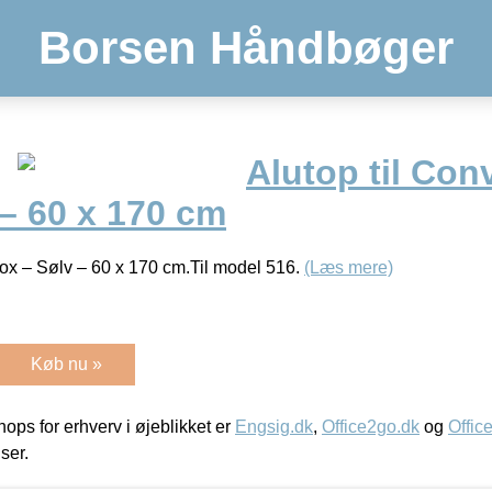
Borsen Håndbøger
Alutop til Con
– 60 x 170 cm
Box – Sølv – 60 x 170 cm.Til model 516.
(Læs mere)
Køb nu »
ps for erhverv i øjeblikket er
Engsig.dk
,
Office2go.dk
og
Offic
iser.