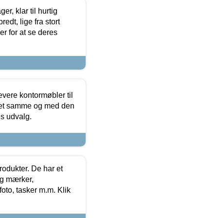
, klar til hurtig
edt, lige fra stort
er for at se deres
evere kontormøbler til
 det samme og med den
es udvalg.
rodukter. De har et
og mærker,
foto, tasker m.m. Klik