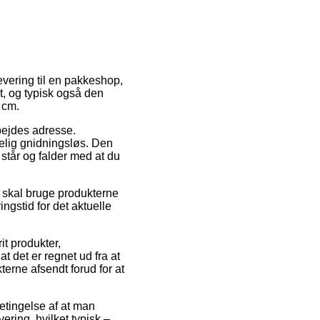
levering til en pakkeshop,
t, og typisk også den
 cm.
rbejdes adresse.
lig gnidningsløs. Den
 står og falder med at du
t skal bruge produkterne
ngstid for det aktuelle
it produkter,
 det er regnet ud fra at
kterne afsendt forud for at
betingelse af at man
vering, hvilket typisk –