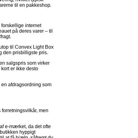
varerne til en pakkeshop.
forskellige internet
auet på deres varer – til
fragt.
lutop til Convex Light Box
 den prisbilligste pris.
en salgspris som virker
kort er ikke desto
ge en afdragsordning som
forretningsvilkår, men
 af e-mærket, da det ofte
 butikken hyppigt
il at få hjælp, såfremt du