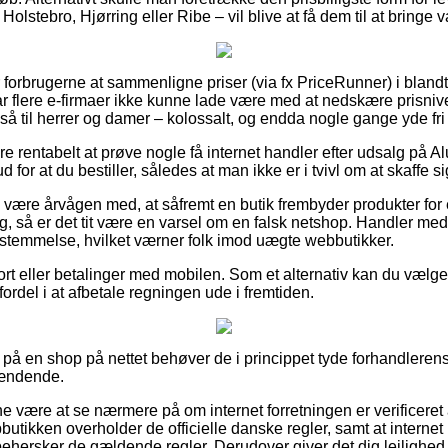
olstebro, Hjørring eller Ribe – vil blive at få dem til at bringe 
or forbrugerne at sammenligne priser (via fx PriceRunner) i blandt 
r flere e-firmaer ikke kunne lade være med at nedskære prisnive
så til herrer og damer – kolossalt, og endda nogle gange yde fri 
e rentabelt at prøve nogle få internet handler efter udsalg på A
 for at du bestiller, således at man ikke er i tvivl om at skaffe sig
være årvågen med, at såfremt en butik frembyder produkter for 
, så er det tit være en varsel om en falsk netshop. Handler med 
estemmelse, hvilket værner folk imod uægte webbutikker.
kort eller betalinger med mobilen. Som et alternativ kan du væl
n fordel i at afbetale regningen ude i fremtiden.
å en shop på nettet behøver de i princippet tyde forhandlerens 
pændende.
nne være at se nærmere på om internet forretningen er verificeret
butikken overholder de officielle danske regler, samt at internet
behersker de gældende regler. Derudover giver det dig lejlighed t