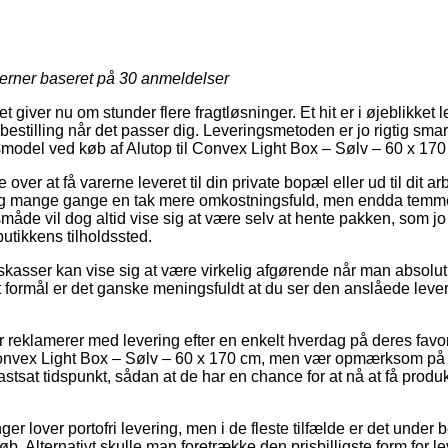
jerner baseret på
30
anmeldelser
et giver nu om stunder flere fragtløsninger. Et hit er i øjeblikket 
bestilling når det passer dig. Leveringsmetoden er jo rigtig smar
smodel ved køb af Alutop til Convex Light Box – Sølv – 60 x 170
ver at få varerne leveret til din private bopæl eller ud til dit a
ig mange gange en tak mere omkostningsfuld, men endda temme
måde vil dog altid vise sig at være selv at hente pakken, som jo
utikkens tilholdssted.
yskasser kan vise sig at være virkelig afgørende når man absolu
 formål er det ganske meningsfuldt at du ser den anslåede leveri
 reklamerer med levering efter en enkelt hverdag på deres favor
onvex Light Box – Sølv – 60 x 170 cm, men vær opmærksom på at
 fastsat tidspunkt, sådan at de har en chance for at nå at få produ
er lover portofri levering, men i de fleste tilfælde er det under 
øb. Alternativt skulle man foretrække den prisbilligste form for le