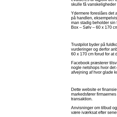
skulle få vanskeligheder
Ydermere foreslåes det a
på handlen, eksempelvis de
man stadig beholder sin f
Box – Sølv – 60 x 170 cm
Trustpilot byder på fuld
vurderinger og derfor anb
60 x 170 cm forud for at 
Facebook præsterer tilsv
nogle netshops hvor det e
afvejning af hvor glade k
Dette website er finansie
markedsfører firmaernes 
transaktion.
Anvisninger om tilbud og 
være iværksat efter senes