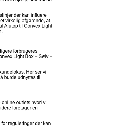
injer der kan influere
et virkelig afgørende, at
af Alutop til Convex Light
n.
ligere forbrugeres
Convex Light Box – Sølv –
kundefokus. Her ser vi
å burde udnyttes til
online outlets hvori vi
idere foretager en
 for reguleringer der kan