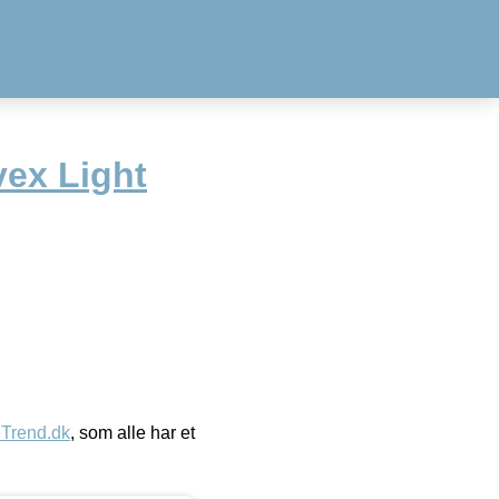
vex Light
eTrend.dk
, som alle har et