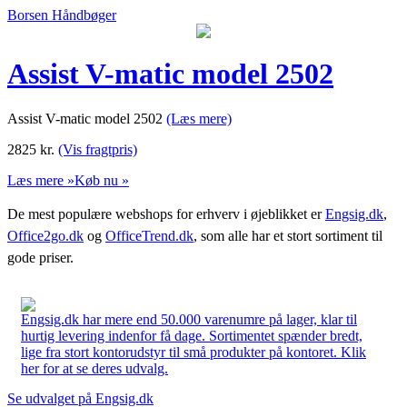
Borsen Håndbøger
Assist V-matic model 2502
Assist V-matic model 2502
(Læs mere)
2825
kr.
(Vis fragtpris)
Læs mere »
Køb nu »
De mest populære webshops for erhverv i øjeblikket er
Engsig.dk
,
Office2go.dk
og
OfficeTrend.dk
, som alle har et stort sortiment til
gode priser.
Engsig.dk har mere end 50.000 varenumre på lager, klar til
hurtig levering indenfor få dage. Sortimentet spænder bredt,
lige fra stort kontorudstyr til små produkter på kontoret. Klik
her for at se deres udvalg.
Se udvalget på Engsig.dk