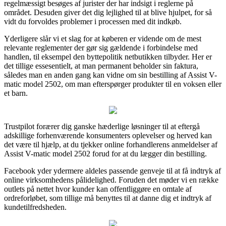
regelmæssigt besøges af jurister der har indsigt i reglerne på
området. Desuden giver det dig lejlighed til at blive hjulpet, for så
vidt du forvoldes problemer i processen med dit indkøb.
Yderligere slår vi et slag for at køberen er vidende om de mest
relevante reglementer der gør sig gældende i forbindelse med
handlen, til eksempel den byttepolitik netbutikken tilbyder. Her er
det tillige essesentielt, at man permanent beholder sin faktura,
således man en anden gang kan vidne om sin bestilling af Assist V-
matic model 2502, om man efterspørger produkter til en voksen eller
et barn.
Trustpilot forærer dig ganske hæderlige løsninger til at eftergå
adskillige forhenværende konsumenters oplevelser og herved kan
det være til hjælp, at du tjekker online forhandlerens anmeldelser af
Assist V-matic model 2502 forud for at du lægger din bestilling.
Facebook yder ydermere aldeles passende genveje til at få indtryk af
online virksomhedens pålidelighed. Foruden det møder vi en række
outlets på nettet hvor kunder kan offentliggøre en omtale af
ordreforløbet, som tillige må benyttes til at danne dig et indtryk af
kundetilfredsheden.