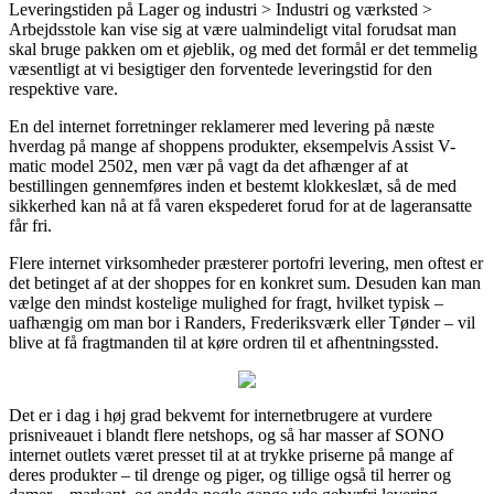
Leveringstiden på Lager og industri > Industri og værksted >
Arbejdsstole kan vise sig at være ualmindeligt vital forudsat man
skal bruge pakken om et øjeblik, og med det formål er det temmelig
væsentligt at vi besigtiger den forventede leveringstid for den
respektive vare.
En del internet forretninger reklamerer med levering på næste
hverdag på mange af shoppens produkter, eksempelvis Assist V-
matic model 2502, men vær på vagt da det afhænger af at
bestillingen gennemføres inden et bestemt klokkeslæt, så de med
sikkerhed kan nå at få varen ekspederet forud for at de lageransatte
får fri.
Flere internet virksomheder præsterer portofri levering, men oftest er
det betinget af at der shoppes for en konkret sum. Desuden kan man
vælge den mindst kostelige mulighed for fragt, hvilket typisk –
uafhængig om man bor i Randers, Frederiksværk eller Tønder – vil
blive at få fragtmanden til at køre ordren til et afhentningssted.
Det er i dag i høj grad bekvemt for internetbrugere at vurdere
prisniveauet i blandt flere netshops, og så har masser af SONO
internet outlets været presset til at at trykke priserne på mange af
deres produkter – til drenge og piger, og tillige også til herrer og