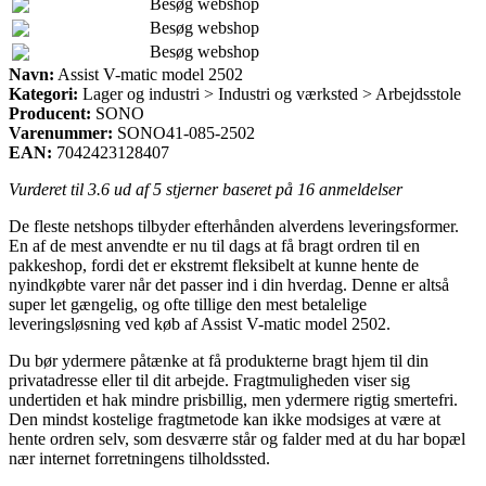
Besøg webshop
Besøg webshop
Besøg webshop
Navn:
Assist V-matic model 2502
Kategori:
Lager og industri > Industri og værksted > Arbejdsstole
Producent:
SONO
Varenummer:
SONO41-085-2502
EAN:
7042423128407
Vurderet til
3.6
ud af 5 stjerner baseret på
16
anmeldelser
De fleste netshops tilbyder efterhånden alverdens leveringsformer.
En af de mest anvendte er nu til dags at få bragt ordren til en
pakkeshop, fordi det er ekstremt fleksibelt at kunne hente de
nyindkøbte varer når det passer ind i din hverdag. Denne er altså
super let gængelig, og ofte tillige den mest betalelige
leveringsløsning ved køb af Assist V-matic model 2502.
Du bør ydermere påtænke at få produkterne bragt hjem til din
privatadresse eller til dit arbejde. Fragtmuligheden viser sig
undertiden et hak mindre prisbillig, men ydermere rigtig smertefri.
Den mindst kostelige fragtmetode kan ikke modsiges at være at
hente ordren selv, som desværre står og falder med at du har bopæl
nær internet forretningens tilholdssted.