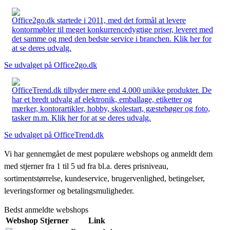
Office2go.dk startede i 2011, med det formål at levere
kontormøbler til meget konkurrencedygtige priser, leveret med
det samme og med den bedste service i branchen. Klik her for
at se deres udvalg.
Se udvalget på Office2go.dk
OfficeTrend.dk tilbyder mere end 4.000 unikke produkter. De
har et bredt udvalg af elektronik, emballage, etiketter og
mærker, kontorartikler, hobby, skolestart, gæstebøger og foto,
tasker m.m. Klik her for at se deres udvalg.
Se udvalget på OfficeTrend.dk
Vi har gennemgået de mest populære webshops og anmeldt dem
med stjerner fra 1 til 5 ud fra bl.a. deres prisniveau,
sortimentstørrelse, kundeservice, brugervenlighed, betingelser,
leveringsformer og betalingsmuligheder.
Bedst anmeldte webshops
Webshop
Stjerner
Link