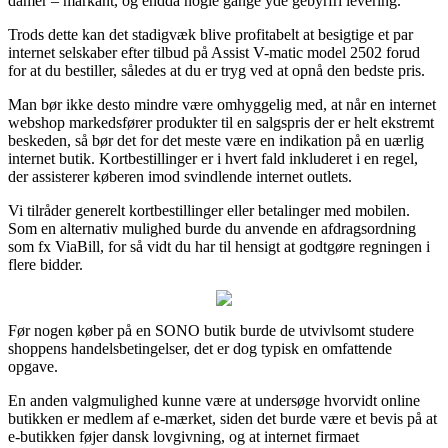
damer – markant, og endda nogle gange yde gebyrfri levering.
Trods dette kan det stadigvæk blive profitabelt at besigtige et par
internet selskaber efter tilbud på Assist V-matic model 2502 forud
for at du bestiller, således at du er tryg ved at opnå den bedste pris.
Man bør ikke desto mindre være omhyggelig med, at når en internet
webshop markedsfører produkter til en salgspris der er helt ekstremt
beskeden, så bør det for det meste være en indikation på en uærlig
internet butik. Kortbestillinger er i hvert fald inkluderet i en regel,
der assisterer køberen imod svindlende internet outlets.
Vi tilråder generelt kortbestillinger eller betalinger med mobilen.
Som en alternativ mulighed burde du anvende en afdragsordning
som fx ViaBill, for så vidt du har til hensigt at godtgøre regningen i
flere bidder.
Før nogen køber på en SONO butik burde de utvivlsomt studere
shoppens handelsbetingelser, det er dog typisk en omfattende
opgave.
En anden valgmulighed kunne være at undersøge hvorvidt online
butikken er medlem af e-mærket, siden det burde være et bevis på at
e-butikken føjer dansk lovgivning, og at internet firmaet