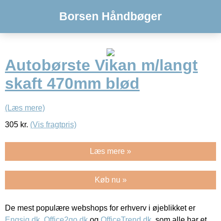
Borsen Håndbøger
Autobørste Vikan m/langt
skaft 470mm blød
(Læs mere)
305
kr.
(Vis fragtpris)
Læs mere »
Køb nu »
De mest populære webshops for erhverv i øjeblikket er
Engsig.dk
,
Office2go.dk
og
OfficeTrend.dk
, som alle har et