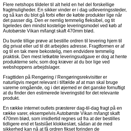
Flere netshops tildeler til alt held en hel del forskellige
fragtmuligheder. En sikker vinder er i dag udleveringssteder,
og så kan du blot gå forbi efter de købte produkter lige når
det passer dig. Den er nemlig temmelig fleksibel, og tit
ligeledes den mindst kostelige leveringsmodel ved køb af
Autobørste Vikan m/langt skaft 470mm blød.
Du burde tillige prøve at bestille ordren til levering hjem til
dig privat eller ud til dit arbejdes adresse. Fragtformen er af
og til en tak mere bekostelig, men endvidere temmelig
praktisk. Den mest letkøbte leveringsudgave er dog at hente
produkterne selv, som dog kræver at du bor lige ved
webshoppens arbejdslager.
Fragttiden på Rengøring / Rengøringsrekvisitter er
naturligvis meget relevant i tilfælde af at man skal bruge
varerne omgående, og i det øjemed er det ganske fornuftigt
at du finder den estimerede leveringstid for det relevante
produkt.
En række internet outlets præsterer dag-til-dag fragt på en
række varer, eksempelvis Autobørste Vikan m/langt skaft
470mm blød, som imidlertid regnes ud fra at der bestilles
tidligere end et fastslået klokkeslæt, sådan at de med
sikkerhed kan nå at få ordren fikset forinden de