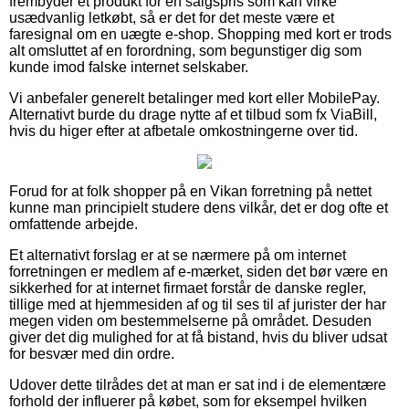
frembyder et produkt for en salgspris som kan virke
usædvanlig letkøbt, så er det for det meste være et
faresignal om en uægte e-shop. Shopping med kort er trods
alt omsluttet af en forordning, som begunstiger dig som
kunde imod falske internet selskaber.
Vi anbefaler generelt betalinger med kort eller MobilePay.
Alternativt burde du drage nytte af et tilbud som fx ViaBill,
hvis du higer efter at afbetale omkostningerne over tid.
Forud for at folk shopper på en Vikan forretning på nettet
kunne man principielt studere dens vilkår, det er dog ofte et
omfattende arbejde.
Et alternativt forslag er at se nærmere på om internet
forretningen er medlem af e-mærket, siden det bør være en
sikkerhed for at internet firmaet forstår de danske regler,
tillige med at hjemmesiden af og til ses til af jurister der har
megen viden om bestemmelserne på området. Desuden
giver det dig mulighed for at få bistand, hvis du bliver udsat
for besvær med din ordre.
Udover dette tilrådes det at man er sat ind i de elementære
forhold der influerer på købet, som for eksempel hvilken