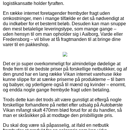
logistikansatte holder fyraften.
En række internet foretagender frembyder fragt uden
omkostninger, men i mange tilfælde er det så nødvendigt at
du indkøber for et bestemt beløb. Desuden kan man snuppe
den mest betalelige leveringstype, som mange gange –
uden hensyn til om man opholder sig i Aalborg, Varde eller
Fredensborg – vil blive at få fragtmanden til at bringe dine
varer til en pakkeshop.
Det er jo super overkommeligt for almindelige dødelige at
finde frem til de bedste priser på forskellige netbutikker, og af
den grund har en lang række Vikan internet varehuse ikke
kunne slippe for at sænke priserne på produkterne – til børn
og babyer, og yderligere også til mænd og kvinder – enormt,
og endda nogle gange frembyde fragt uden betaling.
Trods dette kan det trods alt være gunstigt at eftergå nogle
forskellige forhandlere på nettet efter udsalg på Autobørste
Vikan m/langt skaft 470mm blød forud for at du handler, så
man er skråsikker på at modtage den prisbilligste pris.
Du skal dog være så påpasselig, at ifald en netbutik