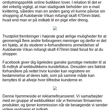
ombytningspolitik online butikken lover. I relation til det er
det virkelig vigtigt, at man stadigvæk beholder sin e-mail
kvittering, således man en anden gang vil kunne påvise sin
shopping af Autobørste Vikan m/langt skaft 470mm blød,
hvad end man er på indkøb til en pige eller dreng.
Trustpilot frembringer i højeste grad ærlige muligheder for at
gennemgå flere andre forbrugeres meninger og derfor er det
en hjælp, at du studerer e-forhandlerens anmeldelser af
Autobørste Vikan m/langt skaft 470mm blød forud for at du
shopper.
Facebook giver dig ligeledes ganske gunstige metoder til at
få indtryk af webbutikkens kundefokus. Desuden ses faktisk
forhandlere på nettet hvor kunder kan registrere en
bedømmelse af deres køb, som på samme måde kan
benyttes til at afveje hvor tilfredse kunderne er.
Denne hjemmeside er reklamefinansieret. Vi samarbejder
med en gruppe af webbutikker når vi fremviser firmaernes
produkter, og tjener kommission når de besøgende vi sender
videre realiserer et indkøb.