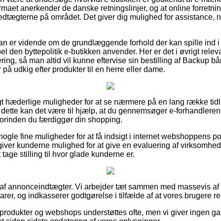
firmaet anerkender de danske retningslinjer, og at online forretni
 vedtægterne på området. Det giver dig mulighed for assistance, 
man er vidende om de grundlæggende forhold der kan spille ind 
 den byttepolitik e-butikken anvender. Her er det i øvrigt rele
ering, så man altid vil kunne eftervise sin bestilling af Backup 
på udkig efter produkter til en herre eller dame.
igt hæderlige muligheder for at se nærmere på en lang række tid
 dette kan det være til hjælp, at du gennemsøger e-forhandleren
orinden du færdiggør din shopping.
 nogle fine muligheder for at få indsigt i internet webshoppens p
ver kunderne mulighed for at give en evaluering af virksomhede
 tage stilling til hvor glade kunderne er.
t af annonceindtægter. Vi arbejder tæt sammen med massevis af e
arer, og indkasserer godtgørelse i tilfælde af at vores brugere re
rodukter og webshops understøttes ofte, men vi giver ingen ga