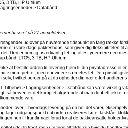
5, 3 TB, HP Ultrium
 Lagringsenheder > Databånd
jerner baseret på
27
anmeldelser
 foretagender udlover på nuværende tidspunkt en lang række fors
rne er i vore dage pakkeshops, som giver dig fleksibiliteten til 
til det. Den er nemlig usædvanlig let, og oftest ydermere den mes
kup bånd, LTO5, 3 TB, HP Ultrium.
 at bestille ordren til levering hjem til din privatadresse eller u
ule mere pebret, men endvidere særdeles let. Den prisbilligste
n selv, hvilket beroer på at du opholder dig nær e-forhandlerens
IT Tilbehør > Lagringsenheder > Databånd kan være virkelig vita
ligt, så herved er det komplet afgørende at man dobbelttjekker 
edkommende vare.
heder lover 1 hverdags levering på en hel del varer, eksempel
og tager udgangspunkt i at orden realiseres før et fastslået klok
llingen hen til fragtfirmaet forud for at de pakkeansatte holder fyr
nettet yder fri fragt, men i mange tilfælde kun hvis du handler fo