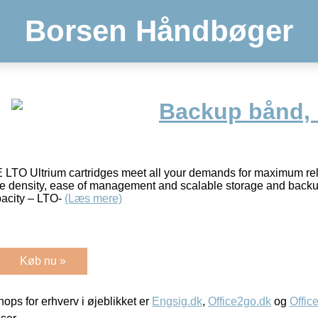
Borsen Håndbøger
Backup bånd, 
 LTO Ultrium cartridges meet all your demands for maximum reli
rage density, ease of management and scalable storage and back
pacity – LTO-
(Læs mere)
Køb nu »
ps for erhverv i øjeblikket er
Engsig.dk
,
Office2go.dk
og
Offic