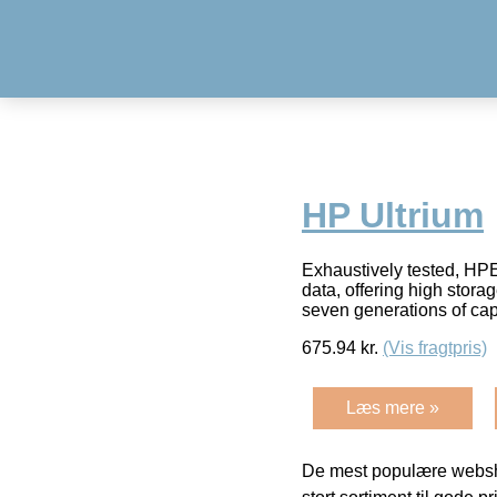
HP Ultrium
Exhaustively tested, HPE
data, offering high sto
seven generations of ca
675.94
kr.
(Vis fragtpris)
Læs mere »
De mest populære websho