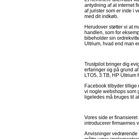
antydning af at internet 
af jurister som er inde i
med dit indkøb.
Herudover støtter vi at 
handlen, som for eksempel
bibeholder sin ordrekvitt
Ultrium, hvad end man er 
Trustpilot bringer dig ev
erfaringer og på grund af
LTO5, 3 TB, HP Ultrium f
Facebook tilbyder tillige
vi nogle webshops som gi
ligeledes må bruges til at
Vores side er finansiere
introducerer firmaernes v
Anvisninger vedrørende p