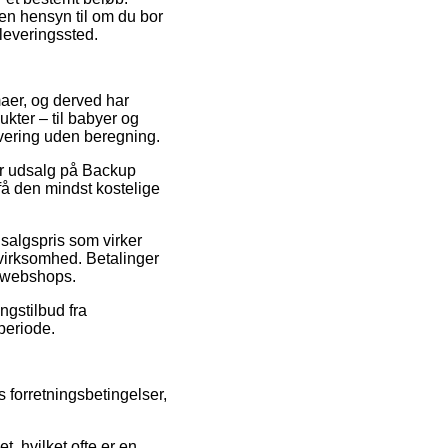
en hensyn til om du bor
dleveringssted.
maer, og derved har
ukter – til babyer og
evering uden beregning.
ter udsalg på Backup
få den mindst kostelige
 salgspris som virker
 virksomhed. Betalinger
e webshops.
ngstilbud fra
periode.
 forretningsbetingelser,
, hvilket ofte er en