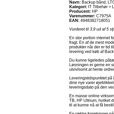
Navn:
Backup bånd, LTO
Kategori:
IT Tilbehør >
Producent:
HP
Varenummer:
C7975A
EAN:
4948382718051
Vurderet til
3.9
ud af 5 st
En stor portion internet
fragt. En af de mest mode
produkter når der er tid 
levering ved køb af Bac
Du kunne ligeledes påtænke
Løsningen er gerne en sm
utvivlsomt at hente ordre
Leveringstidspunktet på 
dine nye varer øjeblikke
leveringsdato på den v
En masse online virksom
TB, HP Ultrium, hvilket d
til at kunne nå at få besti
En række forretninger på 