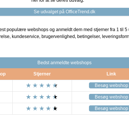
her for at se deres udvalg.
Se udvalget på OfficeTrend.dk
t populære webshops og anmeldt dem med stjerner fra 1 til 5 ud
rrelse, kundeservice, brugervenlighed, betingelser, leveringsfor
Bedst anmeldte webshops
op
Stjerner
Link
Besøg webshop
Besøg webshop
Besøg webshop