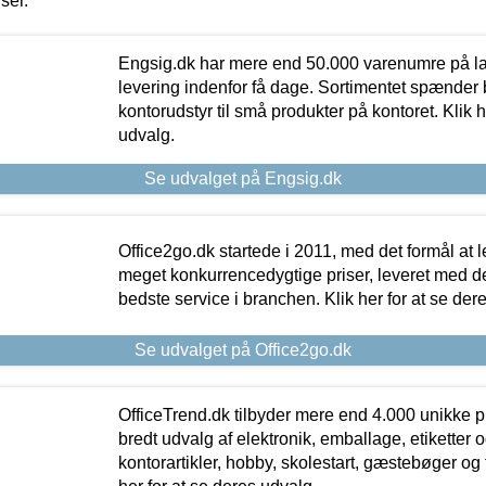
iser.
Engsig.dk har mere end 50.000 varenumre på lager
levering indenfor få dage. Sortimentet spænder br
kontorudstyr til små produkter på kontoret. Klik h
udvalg.
Se udvalget på Engsig.dk
Office2go.dk startede i 2011, med det formål at l
meget konkurrencedygtige priser, leveret med
bedste service i branchen. Klik her for at se der
Se udvalget på Office2go.dk
OfficeTrend.dk tilbyder mere end 4.000 unikke p
bredt udvalg af elektronik, emballage, etiketter 
kontorartikler, hobby, skolestart, gæstebøger og 