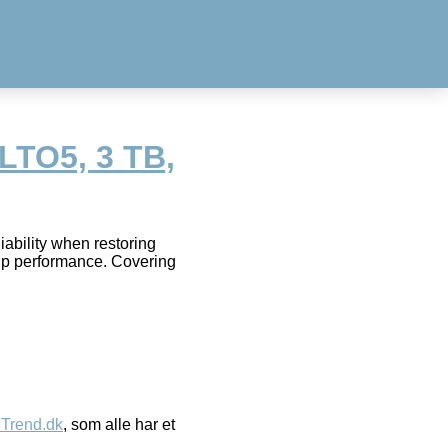
LTO5, 3 TB,
ability when restoring
up performance. Covering
eTrend.dk
, som alle har et