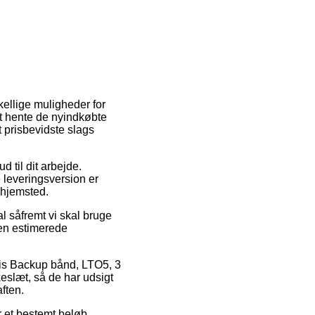
kellige muligheder for
at hente de nyindkøbte
t prisbevidste slags
d til dit arbejde.
 leveringsversion er
 hjemsted.
l såfremt vi skal bruge
den estimerede
vis Backup bånd, LTO5, 3
keslæt, så de har udsigt
aften.
r et bestemt beløb.