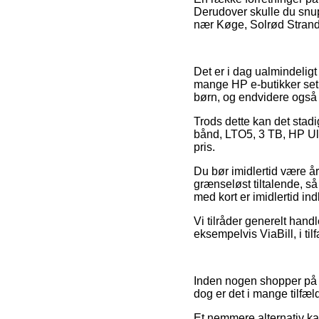
Derudover skulle du snup
nær Køge, Solrød Strand e
Det er i dag ualmindeligt
mange HP e-butikker set s
børn, og endvidere også 
Trods dette kan det stadi
bånd, LTO5, 3 TB, HP Ult
pris.
Du bør imidlertid være år
grænseløst tiltalende, s
med kort er imidlertid i
Vi tilråder generelt handl
eksempelvis ViaBill, i ti
Inden nogen shopper på e
dog er det i mange tilfæ
Et nemmere alternativ ka