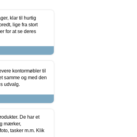
, klar til hurtig
edt, lige fra stort
er for at se deres
evere kontormøbler til
 det samme og med den
es udvalg.
rodukter. De har et
og mærker,
foto, tasker m.m. Klik