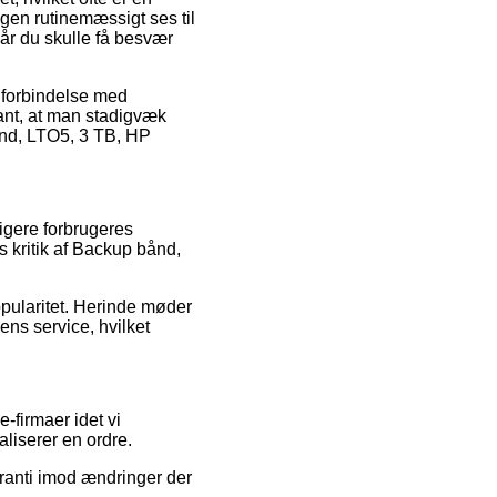
ngen rutinemæssigt ses til
når du skulle få besvær
i forbindelse med
vant, at man stadigvæk
bånd, LTO5, 3 TB, HP
ligere forbrugeres
s kritik af Backup bånd,
opularitet. Herinde møder
ns service, hvilket
-firmaer idet vi
aliserer en ordre.
ranti imod ændringer der