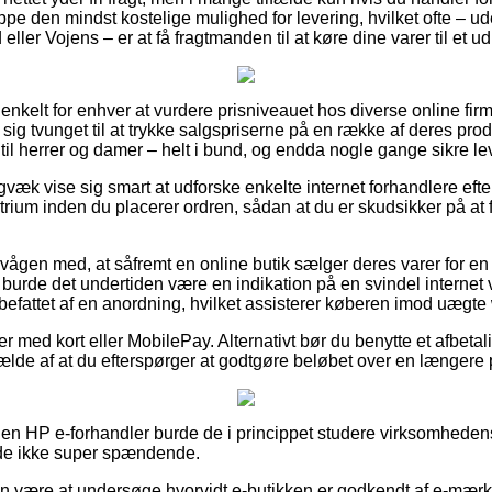
pe den mindst kostelige mulighed for levering, hvilket ofte – ud
ller Vojens – er at få fragtmanden til at køre dine varer til et u
 enkelt for enhver at vurdere prisniveauet hos diverse online fir
ig tvunget til at trykke salgspriserne på en række af deres prod
til herrer og damer – helt i bund, og endda nogle gange sikre l
gvæk vise sig smart at udforske enkelte internet forhandlere ef
rium inden du placerer ordren, sådan at du er skudsikker på at 
vågen med, at såfremt en online butik sælger deres varer for en
å burde det undertiden være en indikation på en svindel internet
ndbefattet af en anordning, hvilket assisterer køberen imod uægt
er med kort eller MobilePay. Alternativt bør du benytte et afbetali
lfælde af at du efterspørger at godtgøre beløbet over en længere 
n HP e-forhandler burde de i princippet studere virksomhedens
lde ikke super spændende.
n være at undersøge hvorvidt e-butikken er godkendt af e-mærket