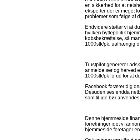
en sikkerhed for at netsh
eksperter der er meget fo
problemer som følge af d
Endvidere støtter vi at d
hvilken byttepolitik hjemm
købsbekræftelse, så man t
1000stk/pk, uafhængig om
Trustpilot genererer ads
anmeldelser og herved er
1000stk/pk forud for at d
Facebook forærer dig des
Desuden ses endda netbu
som tillige bør anvendes ti
Denne hjemmeside finans
forretninger idet vi annon
hjemmeside foretager en 