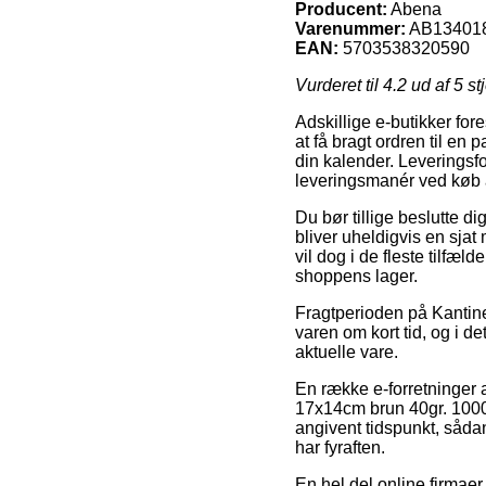
Producent:
Abena
Varenummer:
AB13401
EAN:
5703538320590
Vurderet til
4.2
ud af 5 st
Adskillige e-butikker for
at få bragt ordren til en
din kalender. Leverings
leveringsmanér ved køb 
Du bør tillige beslutte di
bliver uheldigvis en sja
vil dog i de fleste tilfæl
shoppens lager.
Fragtperioden på Kantin
varen om kort tid, og i de
aktuelle vare.
En række e-forretninger 
17x14cm brun 40gr. 1000
angivent tidspunkt, sådan
har fyraften.
En hel del online firmaer