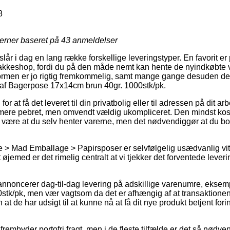
8
jerner baseret på
43
anmeldelser
eslår i dag en lang række forskellige leveringstyper. En favorit 
 pakkeshop, fordi du på den måde nemt kan hente de nyindkøbte v
formen er jo rigtig fremkommelig, samt mange gange desuden de
af Bagerpose 17x14cm brun 40gr. 1000stk/pk.
g for at få det leveret til din privatbolig eller til adressen på dit
t mere pebret, men omvendt vældig ukompliceret. Den mindst kost
de være at du selv henter varerne, men det nødvendiggør at du bor 
e > Mad Emballage > Papirsposer er selvfølgelig usædvanlig vi
t øjemed er det rimelig centralt at vi tjekker det forventede leve
annoncerer dag-til-dag levering på adskillige varenumre, ekse
stk/pk, men vær vagtsom da det er afhængig af at transaktione
 at de har udsigt til at kunne nå at få dit nye produkt betjent fo
 frembyder portofri fragt, men i de fleste tilfælde er det så nødv