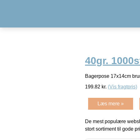
40gr. 1000s
Bagerpose 17x14cm brun
199.82
kr.
(Vis fragtpris)
Læs mere »
De mest populære websho
stort sortiment til gode pr