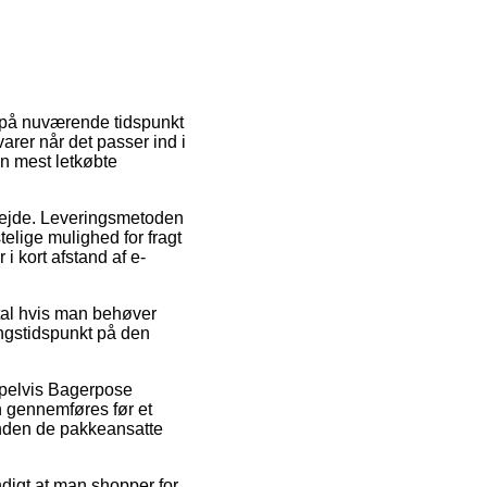
er på nuværende tidspunkt
arer når det passer ind i
n mest letkøbte
 arbejde. Leveringsmetoden
elige mulighed for fragt
i kort afstand af e-
tal hvis man behøver
ringstidspunkt på den
mpelvis Bagerpose
n gennemføres før et
rinden de pakkeansatte
endigt at man shopper for