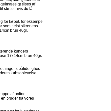
egelmæssigt tilses af
l støtte, hvis du får
ng for købet, for eksempel
år som helst sikrer ens
x14cm brun 40gr.
sterende kunders
rpose 17x14cm brun 40gr.
retningens pålidelighed.
 deres købsoplevelse,
uppe af online
t en bruger fra vores