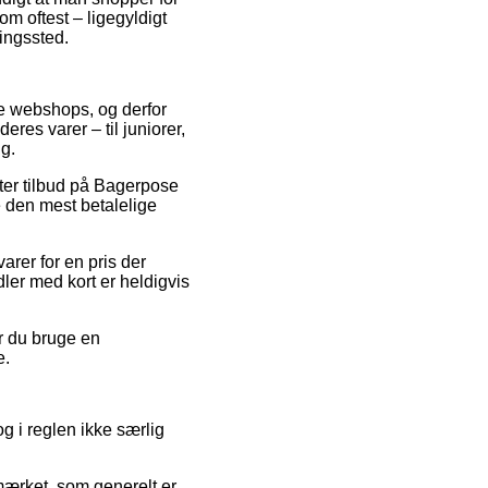
m oftest – ligegyldigt
ringssted.
se webshops, og derfor
eres varer – til juniorer,
g.
ter tilbud på Bagerpose
e den mest betalelige
varer for en pris der
ler med kort er heldigvis
ør du bruge en
e.
og i reglen ikke særlig
mærket, som generelt er