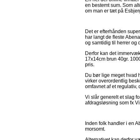
en bestemt sum. Som alte
om man er tæt på Esbjerg,
Det er efterhånden super
har langt de fleste Abena
og samtidig til herrer og
Derfor kan det immervæk 
17x14cm brun 40gr. 1000s
pris.
Du bør lige meget hvad hus
virker overordentlig besk
omfavnet af et regulativ
Vi slår generelt et slag 
afdragsløsning som fx Via
Inden folk handler i en A
morsomt.
Alternativet kan derfor