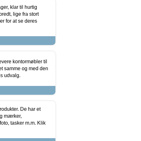
, klar til hurtig
edt, lige fra stort
er for at se deres
evere kontormøbler til
 det samme og med den
es udvalg.
rodukter. De har et
og mærker,
foto, tasker m.m. Klik