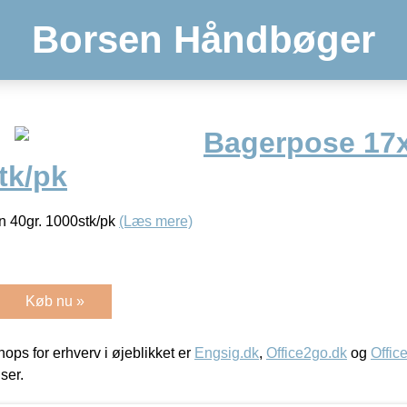
Borsen Håndbøger
Bagerpose 17
tk/pk
 40gr. 1000stk/pk
(Læs mere)
Køb nu »
ps for erhverv i øjeblikket er
Engsig.dk
,
Office2go.dk
og
Offic
iser.