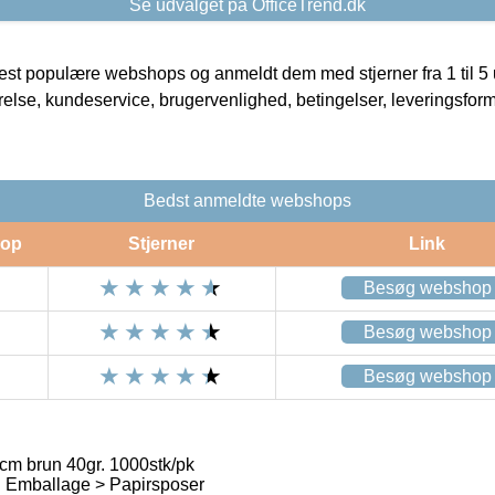
Se udvalget på OfficeTrend.dk
t populære webshops og anmeldt dem med stjerner fra 1 til 5 ud
rrelse, kundeservice, brugervenlighed, betingelser, leveringsfor
Bedst anmeldte webshops
op
Stjerner
Link
Besøg webshop
Besøg webshop
Besøg webshop
m brun 40gr. 1000stk/pk
 Emballage > Papirsposer