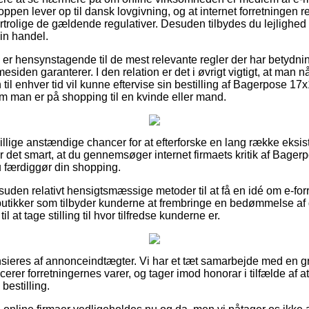
oppen lever op til dansk lovgivning, og at internet forretningen r
rtrolige de gældende regulativer. Desuden tilbydes du lejlighed ti
in handel.
u er hensynstagende til de mest relevante regler der har betydni
esiden garanterer. I den relation er det i øvrigt vigtigt, at man n
il enhver tid vil kunne eftervise sin bestilling af Bagerpose 17
 man er på shopping til en kvinde eller mand.
killige anstændige chancer for at efterforske en lang række eksi
 det smart, at du gennemsøger internet firmaets kritik af Bage
u færdiggør din shopping.
uden relativt hensigtsmæssige metoder til at få en idé om e-for
tikker som tilbyder kunderne at frembringe en bedømmelse af
l at tage stilling til hvor tilfredse kunderne er.
ieres af annonceindtægter. Vi har et tæt samarbejde med en gr
cerer forretningernes varer, og tager imod honorar i tilfælde af a
bestilling.