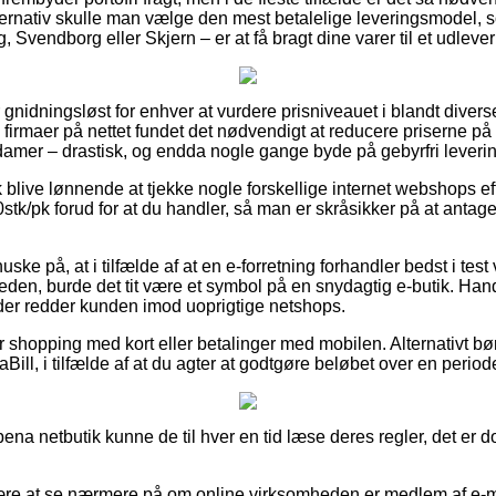
rnativ skulle man vælge den mest betalelige leveringsmodel, so
 Svendborg eller Skjern – er at få bragt dine varer til et udleve
 gnidningsløst for enhver at vurdere prisniveauet i blandt diver
 firmaer på nettet fundet det nødvendigt at reducere priserne på d
 damer – drastisk, og endda nogle gange byde på gebyrfri leverin
blive lønnende at tjekke nogle forskellige internet webshops ef
tk/pk forud for at du handler, så man er skråsikker på at antag
ke på, at i tilfælde af at en e-forretning forhandler bedst i test 
eden, burde det tit være et symbol på en snydagtig e-butik. Hand
, der redder kunden imod uoprigtige netshops.
for shopping med kort eller betalinger med mobilen. Alternativt b
Bill, i tilfælde af at du agter at godtgøre beløbet over en period
bena netbutik kunne de til hver en tid læse deres regler, det er d
 være at se nærmere på om online virksomheden er medlem af e-