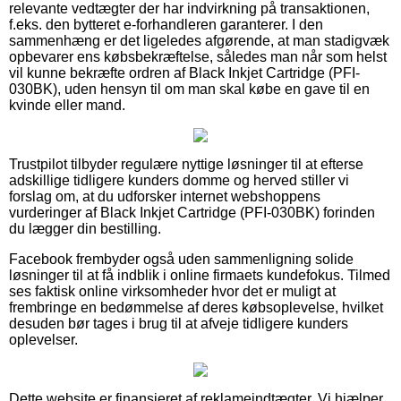
relevante vedtægter der har indvirkning på transaktionen,
f.eks. den bytteret e-forhandleren garanterer. I den
sammenhæng er det ligeledes afgørende, at man stadigvæk
opbevarer ens købsbekræftelse, således man når som helst
vil kunne bekræfte ordren af Black Inkjet Cartridge (PFI-
030BK), uden hensyn til om man skal købe en gave til en
kvinde eller mand.
Trustpilot tilbyder regulære nyttige løsninger til at efterse
adskillige tidligere kunders domme og herved stiller vi
forslag om, at du udforsker internet webshoppens
vurderinger af Black Inkjet Cartridge (PFI-030BK) forinden
du lægger din bestilling.
Facebook frembyder også uden sammenligning solide
løsninger til at få indblik i online firmaets kundefokus. Tilmed
ses faktisk online virksomheder hvor det er muligt at
frembringe en bedømmelse af deres købsoplevelse, hvilket
desuden bør tages i brug til at afveje tidligere kunders
oplevelser.
Dette website er finansieret af reklameindtægter. Vi hjælper