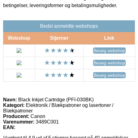
betingelser, leveringsformer og betalingsmuligheder.
Bedst anmeldte webshops
Webshop
Stjerner
Link
Besøg webshop
Besøg webshop
Besøg webshop
Navn:
Black Inkjet Cartridge (PFI-030BK)
Kategori:
Elektronik / Blækpatroner og lasertoner /
Blækpatroner
Producent:
Canon
Varenummer:
3489C001
EAN:
Vurderet til
4.9
ud af 5 stjerner baseret på
40
anmeldelser