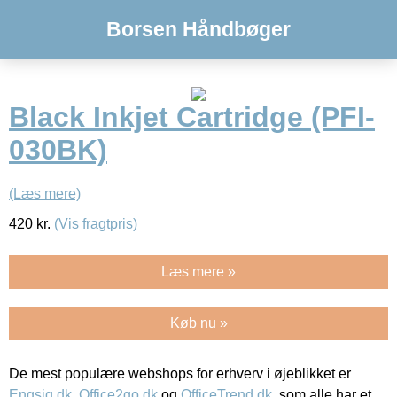
Borsen Håndbøger
Black Inkjet Cartridge (PFI-
030BK)
(Læs mere)
420
kr.
(Vis fragtpris)
Læs mere »
Køb nu »
De mest populære webshops for erhverv i øjeblikket er
Engsig.dk
,
Office2go.dk
og
OfficeTrend.dk
, som alle har et