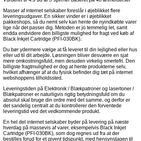
Masser af internet selskaber foreslår i øjeblikket flere
leveringsudgaver. En sikker vinder er i øjeblikket
pakkeshops, så du nemt selv kan hente de nyindkøbte varer
lige når det passer dig. Metoden er jo temmelig let, samt
endda endvidere den billigste mulighed for fragt ved køb af
Black Inkjet Cartridge (PFI-030BK).
Du bør ydermere vælge at få leveret til din lejlighed eller hus
eller ud til dit arbejde. Løsningen bliver desværre en sjat
mere omkostningsfuld, men desuden virkelig smertefri. Den
billigste fragtmulighed er dog at hente produkterne selv,
hvilket afhænger af at du fysisk befinder dig tæt på internet
webshoppens tilholdssted.
Leveringstiden på Elektronik / Blækpatroner og lasertoner /
Blækpatroner er naturligvis rigtig betydningsfuld om du
absolut skal bruge din ordre med det samme, og derfor er
det sandelig centralt at du kontrollerer den forventede
leveringstid ved det vedkommende produkt.
En hel del internet selskaber byder på levering på næste
hverdag på massevis af varer, eksempelvis Black Inkjet
Cartridge (PFI-030BK), som dog regnes ud fra at der
bestilles forud for et givent tidspunkt, med hensynstagen til