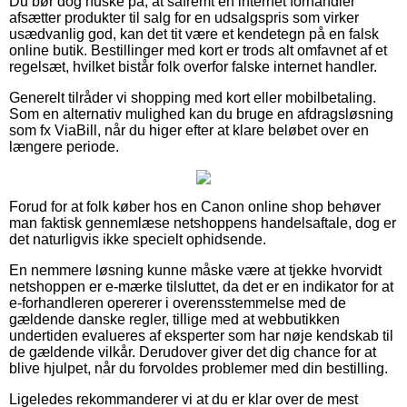
Du bør dog huske på, at såfremt en internet forhandler
afsætter produkter til salg for en udsalgspris som virker
usædvanlig god, kan det tit være et kendetegn på en falsk
online butik. Bestillinger med kort er trods alt omfavnet af et
regelsæt, hvilket bistår folk overfor falske internet handler.
Generelt tilråder vi shopping med kort eller mobilbetaling.
Som en alternativ mulighed kan du bruge en afdragsløsning
som fx ViaBill, når du higer efter at klare beløbet over en
længere periode.
Forud for at folk køber hos en Canon online shop behøver
man faktisk gennemlæse netshoppens handelsaftale, dog er
det naturligvis ikke specielt ophidsende.
En nemmere løsning kunne måske være at tjekke hvorvidt
netshoppen er e-mærke tilsluttet, da det er en indikator for at
e-forhandleren opererer i overensstemmelse med de
gældende danske regler, tillige med at webbutikken
undertiden evalueres af eksperter som har nøje kendskab til
de gældende vilkår. Derudover giver det dig chance for at
blive hjulpet, når du forvoldes problemer med din bestilling.
Ligeledes rekommanderer vi at du er klar over de mest