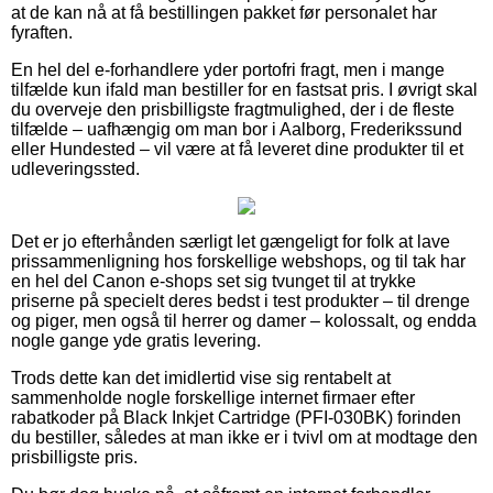
at de kan nå at få bestillingen pakket før personalet har
fyraften.
En hel del e-forhandlere yder portofri fragt, men i mange
tilfælde kun ifald man bestiller for en fastsat pris. I øvrigt skal
du overveje den prisbilligste fragtmulighed, der i de fleste
tilfælde – uafhængig om man bor i Aalborg, Frederikssund
eller Hundested – vil være at få leveret dine produkter til et
udleveringssted.
Det er jo efterhånden særligt let gængeligt for folk at lave
prissammenligning hos forskellige webshops, og til tak har
en hel del Canon e-shops set sig tvunget til at trykke
priserne på specielt deres bedst i test produkter – til drenge
og piger, men også til herrer og damer – kolossalt, og endda
nogle gange yde gratis levering.
Trods dette kan det imidlertid vise sig rentabelt at
sammenholde nogle forskellige internet firmaer efter
rabatkoder på Black Inkjet Cartridge (PFI-030BK) forinden
du bestiller, således at man ikke er i tvivl om at modtage den
prisbilligste pris.