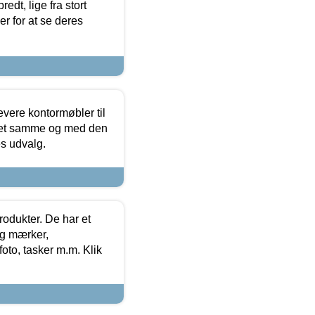
edt, lige fra stort
er for at se deres
evere kontormøbler til
 det samme og med den
es udvalg.
rodukter. De har et
og mærker,
foto, tasker m.m. Klik