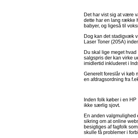
Det har vist sig at være 
dette har en lang række H
babyer, og ligeså til vo
Dog kan det stadigvæk vær
Laser Toner (205A) inden 
Du skal lige meget hvad ik
salgspris der kan virke u
imidlertid inkluderet i I
Generelt foreslår vi køb 
en afdragsordning fra f.eks
Inden folk køber i en HP 
ikke særlig sjovt.
En anden valgmulighed er
sikring om at online web
besigtiges af fagfolk som
skulle få problemer i for