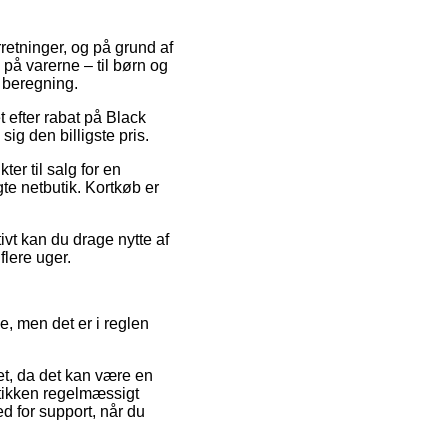
rretninger, og på grund af
på varerne – til børn og
 beregning.
 efter rabat på Black
ig den billigste pris.
ter til salg for en
te netbutik. Kortkøb er
ivt kan du drage nytte af
flere uger.
e, men det er i reglen
et, da det kan være en
utikken regelmæssigt
d for support, når du