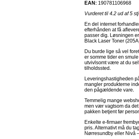
EAN:
190781106968
Vurderet til
4.2
ud af 5 st
En del internet forhandler
efterhånden at få afleve
passer dig. Løsningen er 
Black Laser Toner (205A
Du burde lige så vel fore
er somme tider en smule
utvivlsomt være at du se
tilholdssted.
Leveringshastigheden på E
mangler produkterne inde
den pågældende vare.
Temmelig mange webshop
men vær vagtsom da det a
pakken betjent før persona
Enkelte e-firmaer frembyd
pris. Alternativt må du t
Nørresundby eller Nivå – v