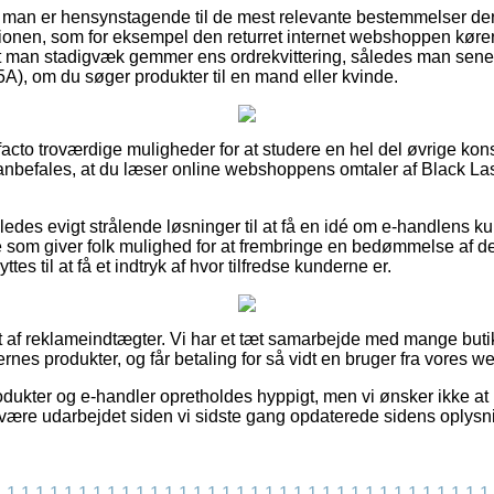
 man er hensynstagende til de mest relevante bestemmelser der 
ionen, som for eksempel den returret internet webshoppen kører
at man stadigvæk gemmer ens ordrekvittering, således man sener
5A), om du søger produkter til en mand eller kvinde.
e facto troværdige muligheder for at studere en hel del øvrige k
anbefales, at du læser online webshoppens omtaler af Black Las
edes evigt strålende løsninger til at få en idé om e-handlens k
 som giver folk mulighed for at frembringe en bedømmelse af d
tes til at få et indtryk af hvor tilfredse kunderne er.
t af reklameindtægter. Vi har et tæt samarbejde med mange butik
es produkter, og får betaling for så vidt en bruger fra vores we
ukter og e-handler opretholdes hyppigt, men vi ønsker ikke at 
 være udarbejdet siden vi sidste gang opdaterede sidens oplysn
1
1
1
1
1
1
1
1
1
1
1
1
1
1
1
1
1
1
1
1
1
1
1
1
1
1
1
1
1
1
1
1
1
1
1