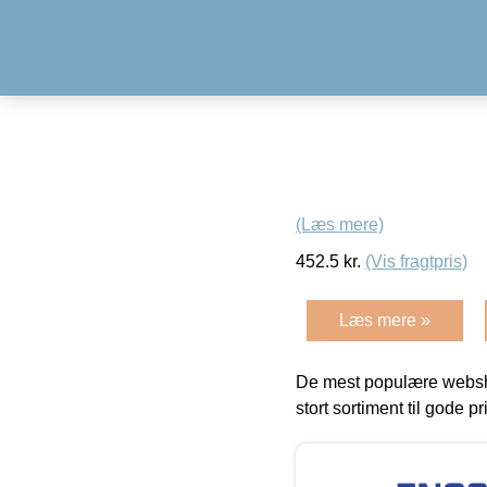
(Læs mere)
452.5
kr.
(Vis fragtpris)
Læs mere »
De mest populære websho
stort sortiment til gode pr