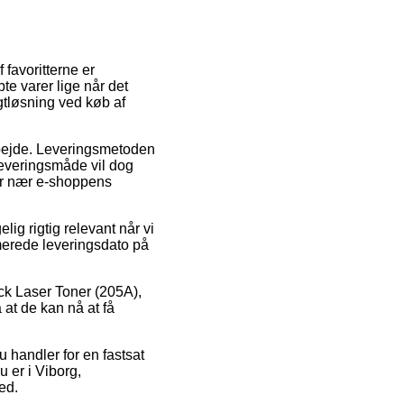
 favoritterne er
te varer lige når det
gtløsning ved køb af
 arbejde. Leveringsmetoden
leveringsmåde vil dog
ver nær e-shoppens
ig rigtig relevant når vi
imerede leveringsdato på
k Laser Toner (205A),
at de kan nå at få
u handler for en fastsat
 er i Viborg,
ted.