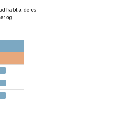
 fra bl.a. deres
mer og