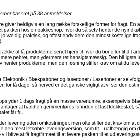
jerner baseret på
38
anmeldelser
e giver heldigvis en lang række forskellige former for fragt. En af
ret pakken hos en pakkeshop, hvor du så selv henter de nyindkøb
jo vældig praktisk, og oftest endvidere den mindst kostelige fra
).
trække at få produkterne sendt hjem til hvor du bor eller til dit
 mere pebret, men ydermere ret hensigtsmæssig. Den billigste 
lv henter produkterne, men den løsning stiller krav om at du le
lektronik / Blækpatroner og lasertoner / Lasertoner er selvfølgel
n for få dage, så herved er det ganske vigtigt at vi ser den est
s yder 1 dags fragt på en masse varenumre, eksempelvis Blac
ntager at handlen gemmenføres forinden et fast klokkeslæt, så 
let får fri.
er levering uden omkostninger, men ofte stiller det krav om at d
age den mest letkøbte leveringsversion, som tit – uafhængig om du
il blive at få fragtfirmaet til at levere pakken til et udleveringss