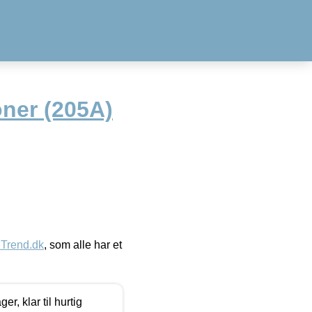
oner (205A)
eTrend.dk
, som alle har et
, klar til hurtig