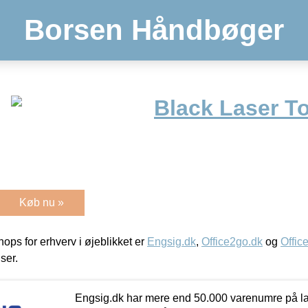
Borsen Håndbøger
Black Laser T
Køb nu »
ps for erhverv i øjeblikket er
Engsig.dk
,
Office2go.dk
og
Offic
iser.
Engsig.dk har mere end 50.000 varenumre på lager