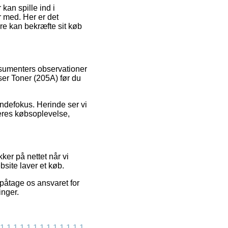
kan spille ind i
 med. Her er det
e kan bekræfte sit køb
onsumenters observationer
er Toner (205A) før du
undefokus. Herinde ser vi
eres købsoplevelse,
ker på nettet når vi
bsite laver et køb.
påtage os ansvaret for
inger.
1
1
1
1
1
1
1
1
1
1
1
1
1