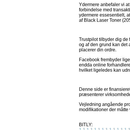
Ydermere anbefaler vi at
forbindelse med transakt
ydermere essesentielt, 
af Black Laser Toner (20
Trustpilot tilbyder dig d
og af den grund kan det 
placerer din ordre.
Facebook frembyder ligel
endda online forhandlere
hvilket ligeledes kan udnyt
Denne side er finansiere
præsenterer virksomhedern
Vejledning angående prod
modifikationer der måtte
BITLY:
1
1
1
1
1
1
1
1
1
1
1
1
1