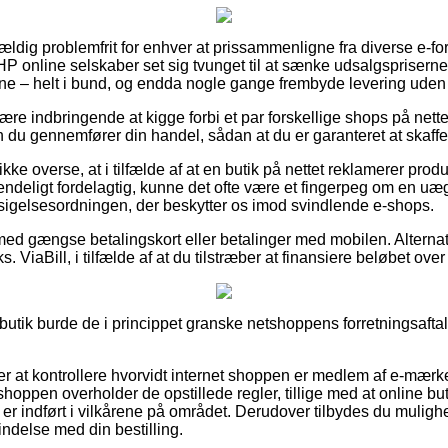
vældig problemfrit for enhver at prissammenligne fra diverse e-fo
P online selskaber set sig tvunget til at sænke udsalgspriserne 
ksne – helt i bund, og endda nogle gange frembyde levering uden
e indbringende at kigge forbi et par forskellige shops på nettet
du gennemfører din handel, sådan at du er garanteret at skaffe s
ke overse, at i tilfælde af at en butik på nettet reklamerer produk
endeligt fordelagtig, kunne det ofte være et fingerpeg om en uæg
ndsigelsesordningen, der beskytter os imod svindlende e-shops.
med gængse betalingskort eller betalinger med mobilen. Alternat
. ViaBill, i tilfælde af at du tilstræber at finansiere beløbet over 
butik burde de i princippet granske netshoppens forretningsaftal
 at kontrollere hvorvidt internet shoppen er medlem af e-mærk
shoppen overholder de opstillede regler, tillige med at online b
 er indført i vilkårene på området. Derudover tilbydes du mulighe
bindelse med din bestilling.