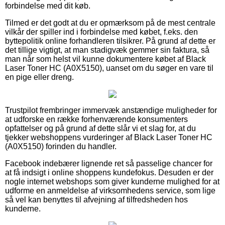
forbindelse med dit køb.
Tilmed er det godt at du er opmærksom på de mest centrale
vilkår der spiller ind i forbindelse med købet, f.eks. den
byttepolitik online forhandleren tilsikrer. På grund af dette er
det tillige vigtigt, at man stadigvæk gemmer sin faktura, så
man når som helst vil kunne dokumentere købet af Black
Laser Toner HC (A0X5150), uanset om du søger en vare til
en pige eller dreng.
Trustpilot frembringer immervæk anstændige muligheder for
at udforske en række forhenværende konsumenters
opfattelser og på grund af dette slår vi et slag for, at du
tjekker webshoppens vurderinger af Black Laser Toner HC
(A0X5150) forinden du handler.
Facebook indebærer lignende ret så passelige chancer for
at få indsigt i online shoppens kundefokus. Desuden er der
nogle internet webshops som giver kunderne mulighed for at
udforme en anmeldelse af virksomhedens service, som lige
så vel kan benyttes til afvejning af tilfredsheden hos
kunderne.