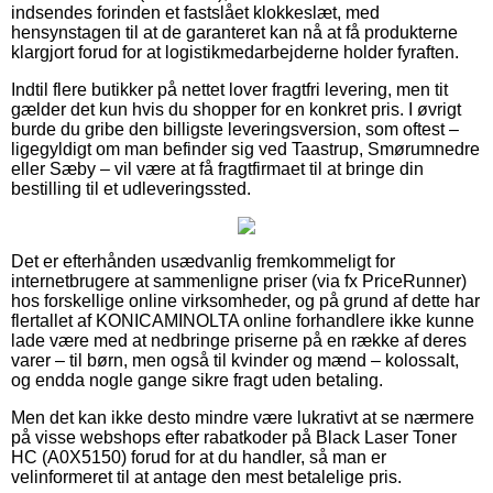
indsendes forinden et fastslået klokkeslæt, med
hensynstagen til at de garanteret kan nå at få produkterne
klargjort forud for at logistikmedarbejderne holder fyraften.
Indtil flere butikker på nettet lover fragtfri levering, men tit
gælder det kun hvis du shopper for en konkret pris. I øvrigt
burde du gribe den billigste leveringsversion, som oftest –
ligegyldigt om man befinder sig ved Taastrup, Smørumnedre
eller Sæby – vil være at få fragtfirmaet til at bringe din
bestilling til et udleveringssted.
Det er efterhånden usædvanlig fremkommeligt for
internetbrugere at sammenligne priser (via fx PriceRunner)
hos forskellige online virksomheder, og på grund af dette har
flertallet af KONICAMINOLTA online forhandlere ikke kunne
lade være med at nedbringe priserne på en række af deres
varer – til børn, men også til kvinder og mænd – kolossalt,
og endda nogle gange sikre fragt uden betaling.
Men det kan ikke desto mindre være lukrativt at se nærmere
på visse webshops efter rabatkoder på Black Laser Toner
HC (A0X5150) forud for at du handler, så man er
velinformeret til at antage den mest betalelige pris.