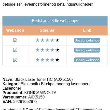
betingelser, leveringsformer og betalingsmuligheder.
Bedst anmeldte webshops
Webshop
Stjerner
Link
Besøg webshop
Besøg webshop
Besøg webshop
Navn:
Black Laser Toner HC (A0X5150)
Kategori:
Elektronik / Blækpatroner og lasertoner /
Lasertoner
Producent:
KONICAMINOLTA
Varenummer:
A0X5150
EAN:
39281052972
Vurderet til
3.7
ud af 5 stjerner baseret på
17
anmeldelser