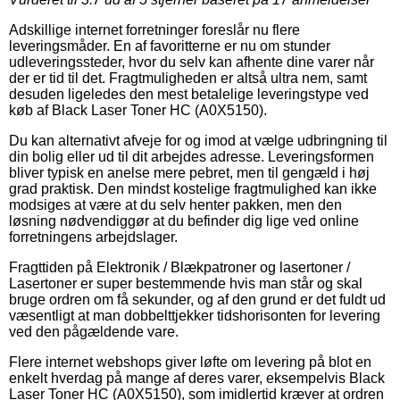
Adskillige internet forretninger foreslår nu flere
leveringsmåder. En af favoritterne er nu om stunder
udleveringssteder, hvor du selv kan afhente dine varer når
der er tid til det. Fragtmuligheden er altså ultra nem, samt
desuden ligeledes den mest betalelige leveringstype ved
køb af Black Laser Toner HC (A0X5150).
Du kan alternativt afveje for og imod at vælge udbringning til
din bolig eller ud til dit arbejdes adresse. Leveringsformen
bliver typisk en anelse mere pebret, men til gengæld i høj
grad praktisk. Den mindst kostelige fragtmulighed kan ikke
modsiges at være at du selv henter pakken, men den
løsning nødvendiggør at du befinder dig lige ved online
forretningens arbejdslager.
Fragttiden på Elektronik / Blækpatroner og lasertoner /
Lasertoner er super bestemmende hvis man står og skal
bruge ordren om få sekunder, og af den grund er det fuldt ud
væsentligt at man dobbelttjekker tidshorisonten for levering
ved den pågældende vare.
Flere internet webshops giver løfte om levering på blot en
enkelt hverdag på mange af deres varer, eksempelvis Black
Laser Toner HC (A0X5150), som imidlertid kræver at ordren