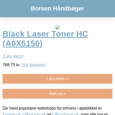
Borsen Håndbøger
Black Laser Toner HC
(A0X5150)
(Læs mere)
768.75
kr.
(Vis fragtpris)
Læs mere »
Køb nu »
De mest populære webshops for erhverv i øjeblikket er
Engsig.dk
,
Office2go.dk
og
OfficeTrend.dk
, som alle har et