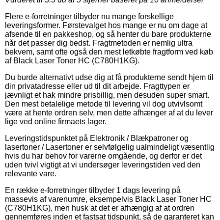
Flere e-forretninger tilbyder nu mange forskellige
leveringsformer. Førstevalget hos mange er nu om dage at
afsende til en pakkeshop, og så henter du bare produkterne
når det passer dig bedst. Fragtmetoden er nemlig ultra
bekvem, samt ofte også den mest letkøbte fragtform ved køb
af Black Laser Toner HC (C780H1KG).
Du burde alternativt udse dig at få produkterne sendt hjem til
din privatadresse eller ud til dit arbejde. Fragttypen er
jævnligt et hak mindre prisbillig, men desuden super smart.
Den mest betalelige metode til levering vil dog utvivlsomt
være at hente ordren selv, men dette afhænger af at du lever
lige ved online firmaets lager.
Leveringstidspunktet på Elektronik / Blækpatroner og
lasertoner / Lasertoner er selvfølgelig ualmindeligt væsentlig
hvis du har behov for varerne omgående, og derfor er det
uden tvivl vigtigt at vi undersøger leveringstiden ved den
relevante vare.
En række e-forretninger tilbyder 1 dags levering på
massevis af varenumre, eksempelvis Black Laser Toner HC
(C780H1KG), men husk at det er afhængig af at ordren
gennemføres inden et fastsat tidspunkt, så de garanteret kan