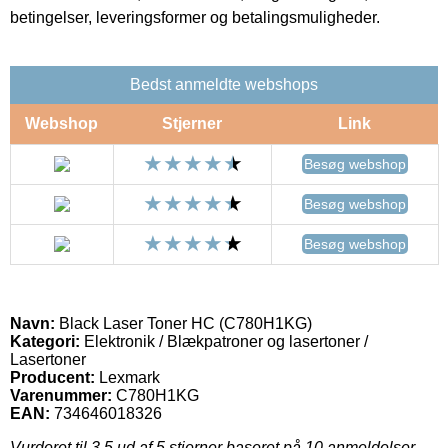
betingelser, leveringsformer og betalingsmuligheder.
Bedst anmeldte webshops
Webshop
Stjerner
Link
Besøg webshop
Besøg webshop
Besøg webshop
Navn:
Black Laser Toner HC (C780H1KG)
Kategori:
Elektronik / Blækpatroner og lasertoner /
Lasertoner
Producent:
Lexmark
Varenummer:
C780H1KG
EAN:
734646018326
Vurderet til
3.5
ud af 5 stjerner baseret på
10
anmeldelser