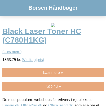
Borsen Håndbøger
Black Laser Toner HC
(C780H1KG)
(Læs mere)
1863.75
kr.
(Vis fragtpris)
Læs mere »
Køb nu »
De mest populære webshops for erhverv i øjeblikket er
Engsig.dk
,
Office2go.dk
og
OfficeTrend.dk
, som alle har et