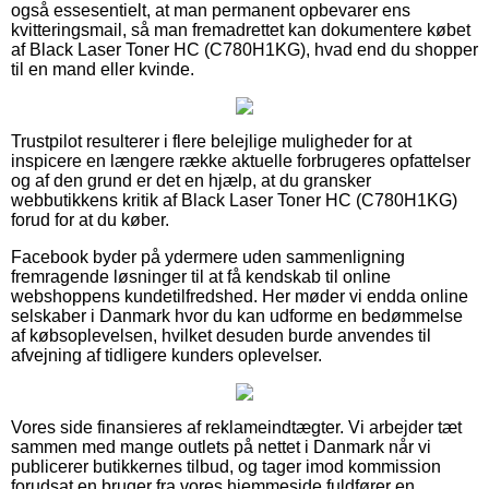
også essesentielt, at man permanent opbevarer ens
kvitteringsmail, så man fremadrettet kan dokumentere købet
af Black Laser Toner HC (C780H1KG), hvad end du shopper
til en mand eller kvinde.
Trustpilot resulterer i flere belejlige muligheder for at
inspicere en længere række aktuelle forbrugeres opfattelser
og af den grund er det en hjælp, at du gransker
webbutikkens kritik af Black Laser Toner HC (C780H1KG)
forud for at du køber.
Facebook byder på ydermere uden sammenligning
fremragende løsninger til at få kendskab til online
webshoppens kundetilfredshed. Her møder vi endda online
selskaber i Danmark hvor du kan udforme en bedømmelse
af købsoplevelsen, hvilket desuden burde anvendes til
afvejning af tidligere kunders oplevelser.
Vores side finansieres af reklameindtægter. Vi arbejder tæt
sammen med mange outlets på nettet i Danmark når vi
publicerer butikkernes tilbud, og tager imod kommission
forudsat en bruger fra vores hjemmeside fuldfører en