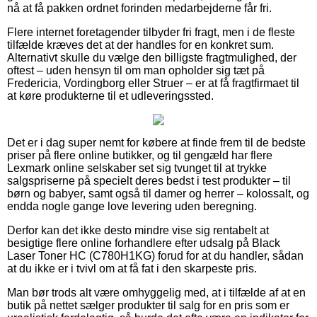
nå at få pakken ordnet forinden medarbejderne får fri.
Flere internet foretagender tilbyder fri fragt, men i de fleste
tilfælde kræves det at der handles for en konkret sum.
Alternativt skulle du vælge den billigste fragtmulighed, der
oftest – uden hensyn til om man opholder sig tæt på
Fredericia, Vordingborg eller Struer – er at få fragtfirmaet til
at køre produkterne til et udleveringssted.
Det er i dag super nemt for købere at finde frem til de bedste
priser på flere online butikker, og til gengæld har flere
Lexmark online selskaber set sig tvunget til at trykke
salgspriserne på specielt deres bedst i test produkter – til
børn og babyer, samt også til damer og herrer – kolossalt, og
endda nogle gange love levering uden beregning.
Derfor kan det ikke desto mindre vise sig rentabelt at
besigtige flere online forhandlere efter udsalg på Black
Laser Toner HC (C780H1KG) forud for at du handler, sådan
at du ikke er i tvivl om at få fat i den skarpeste pris.
Man bør trods alt være omhyggelig med, at i tilfælde af at en
butik på nettet sælger produkter til salg for en pris som er