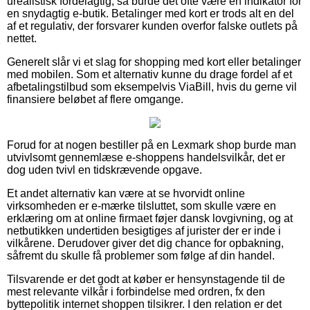
urealistisk fordelagtig, så burde det ofte være en indikator for
en snydagtig e-butik. Betalinger med kort er trods alt en del
af et regulativ, der forsvarer kunden overfor falske outlets på
nettet.
Generelt slår vi et slag for shopping med kort eller betalinger
med mobilen. Som et alternativ kunne du drage fordel af et
afbetalingstilbud som eksempelvis ViaBill, hvis du gerne vil
finansiere beløbet af flere omgange.
Forud for at nogen bestiller på en Lexmark shop burde man
utvivlsomt gennemlæse e-shoppens handelsvilkår, det er
dog uden tvivl en tidskrævende opgave.
Et andet alternativ kan være at se hvorvidt online
virksomheden er e-mærke tilsluttet, som skulle være en
erklæring om at online firmaet føjer dansk lovgivning, og at
netbutikken undertiden besigtiges af jurister der er inde i
vilkårene. Derudover giver det dig chance for opbakning,
såfremt du skulle få problemer som følge af din handel.
Tilsvarende er det godt at køber er hensynstagende til de
mest relevante vilkår i forbindelse med ordren, fx den
byttepolitik internet shoppen tilsikrer. I den relation er det