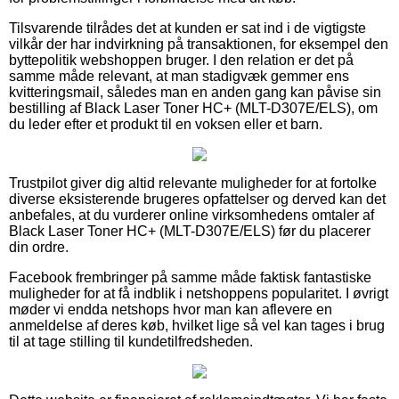
Tilsvarende tilrådes det at kunden er sat ind i de vigtigste
vilkår der har indvirkning på transaktionen, for eksempel den
byttepolitik webshoppen bruger. I den relation er det på
samme måde relevant, at man stadigvæk gemmer ens
kvitteringsmail, således man en anden gang kan påvise sin
bestilling af Black Laser Toner HC+ (MLT-D307E/ELS), om
du leder efter et produkt til en voksen eller et barn.
Trustpilot giver dig altid relevante muligheder for at fortolke
diverse eksisterende brugeres opfattelser og derved kan det
anbefales, at du vurderer online virksomhedens omtaler af
Black Laser Toner HC+ (MLT-D307E/ELS) før du placerer
din ordre.
Facebook frembringer på samme måde faktisk fantastiske
muligheder for at få indblik i netshoppens popularitet. I øvrigt
møder vi endda netshops hvor man kan aflevere en
anmeldelse af deres køb, hvilket lige så vel kan tages i brug
til at tage stilling til kundetilfredsheden.