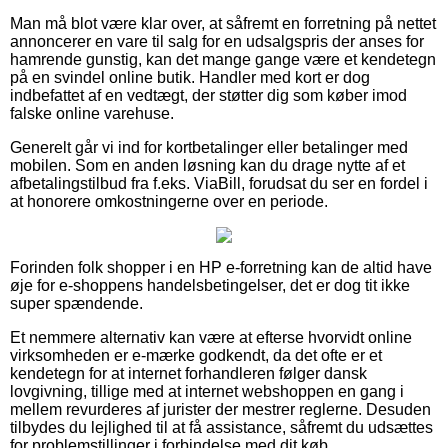
Man må blot være klar over, at såfremt en forretning på nettet
annoncerer en vare til salg for en udsalgspris der anses for
hamrende gunstig, kan det mange gange være et kendetegn
på en svindel online butik. Handler med kort er dog
indbefattet af en vedtægt, der støtter dig som køber imod
falske online varehuse.
Generelt går vi ind for kortbetalinger eller betalinger med
mobilen. Som en anden løsning kan du drage nytte af et
afbetalingstilbud fra f.eks. ViaBill, forudsat du ser en fordel i
at honorere omkostningerne over en periode.
Forinden folk shopper i en HP e-forretning kan de altid have
øje for e-shoppens handelsbetingelser, det er dog tit ikke
super spændende.
Et nemmere alternativ kan være at efterse hvorvidt online
virksomheden er e-mærke godkendt, da det ofte er et
kendetegn for at internet forhandleren følger dansk
lovgivning, tillige med at internet webshoppen en gang i
mellem revurderes af jurister der mestrer reglerne. Desuden
tilbydes du lejlighed til at få assistance, såfremt du udsættes
for problemstillinger i forbindelse med dit køb.