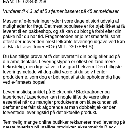
EAN:
191628435258
Vurderet til
4.3
ud af 5 stjerner baseret på
45
anmeldelser
Masser af e-forretninger yder i vore dage et stort udvalg af
muligheder for fragt. Det mest populære er for øjeblikket at få
leveret til en pakkeshop, og så kan du blot gå forbi efter din
pakke når du har tid. Fragtmetoden er jo ret smertefri, samt
oftest derudover den mest letkøbte leveringsudgave ved køb
af Black Laser Toner HC+ (MLT-D307E/ELS).
Du kan tillige prøve at få det leveret til din bolig eller ud på
din arbejdsplads. Leveringstypen er oftest en tand mere
bekostelig, men lige så vel i høj grad bekvem. Den billigste
leveringsmetode vil dog altid være at du selv henter
produkterne, som dog er betinget af at du opholder dig lige
ved e-firmaets bopæl.
Leveringstidspunktet på Elektronik / Blækpatroner og
lasertoner / Lasertoner kan i nogle tilfælde være ultra
essentiel når du mangler produkterne om få sekunder, så
derfor er det faktisk afgørende at man dobbelttjekker den
forventede leveringstid på det aktuelle produkt.
Temmelig mange online butikker reklamerer med levering på
næste hverdag på utallige produkter, eksempelvis Black