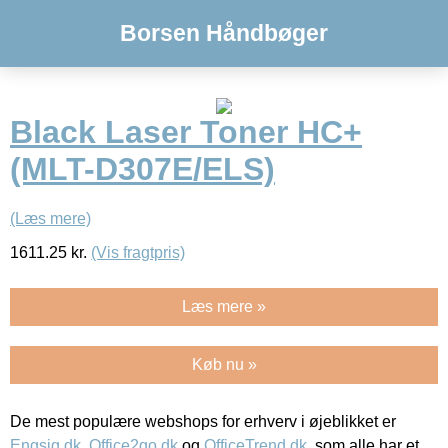
Borsen Håndbøger
Black Laser Toner HC+
(MLT-D307E/ELS)
(Læs mere)
1611.25
kr.
(Vis fragtpris)
Læs mere »
Køb nu »
De mest populære webshops for erhverv i øjeblikket er
Engsig.dk
,
Office2go.dk
og
OfficeTrend.dk
, som alle har et