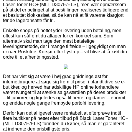
Laser Toner HC+ (MLT-D307E/ELS), men vær opmærksom
på at det er betinget af at bestillingen realiseres tidligere end
et besluttet klokkeslæt, så de kan nå at få varerne klargjort
før de lageransatte får fri.
Enkelte shops på nettet yder levering uden betaling, men
oftest kun såfremt du aftager for en konkret sum. Som
alternativ skal man tage den mest betalelige
leveringsmetode, der i mange tilfælde – ligegyldigt om man
er nær Roskilde, Korsør eller Lystrup – vil blive at få kørt din
ordre til et afhentningssted.
Det har vist sig at være i høj grad gnidningsløst for
internetbrugere at søge sig frem til priser i blandt diverse e-
butikker, og herved har adskillige HP online forhandlere
været tvunget til at sænke salgsværdien på deres produkter
– til juniorer, og ligeledes også til herrer og damer – enormt,
og endda nogle gange frembyde portofri levering.
Derfor kan det alligevel være rentabelt at efterprøve indtil
flere butikker på nettet efter tilbud på Black Laser Toner HC+
(MLT-D307E/ELS) forinden du køber, så man er garanteret
at indhente den prisbilligste pris.