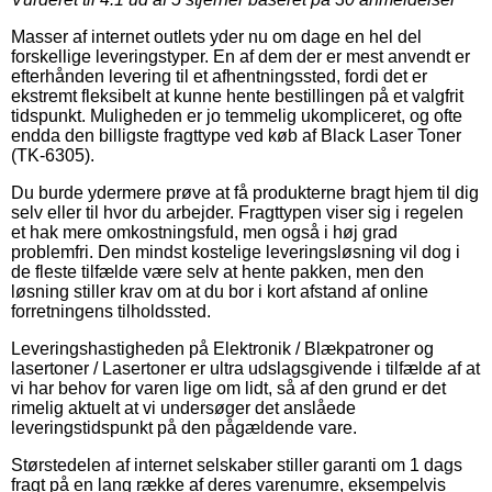
Masser af internet outlets yder nu om dage en hel del
forskellige leveringstyper. En af dem der er mest anvendt er
efterhånden levering til et afhentningssted, fordi det er
ekstremt fleksibelt at kunne hente bestillingen på et valgfrit
tidspunkt. Muligheden er jo temmelig ukompliceret, og ofte
endda den billigste fragttype ved køb af Black Laser Toner
(TK-6305).
Du burde ydermere prøve at få produkterne bragt hjem til dig
selv eller til hvor du arbejder. Fragttypen viser sig i regelen
et hak mere omkostningsfuld, men også i høj grad
problemfri. Den mindst kostelige leveringsløsning vil dog i
de fleste tilfælde være selv at hente pakken, men den
løsning stiller krav om at du bor i kort afstand af online
forretningens tilholdssted.
Leveringshastigheden på Elektronik / Blækpatroner og
lasertoner / Lasertoner er ultra udslagsgivende i tilfælde af at
vi har behov for varen lige om lidt, så af den grund er det
rimelig aktuelt at vi undersøger det anslåede
leveringstidspunkt på den pågældende vare.
Størstedelen af internet selskaber stiller garanti om 1 dags
fragt på en lang række af deres varenumre, eksempelvis