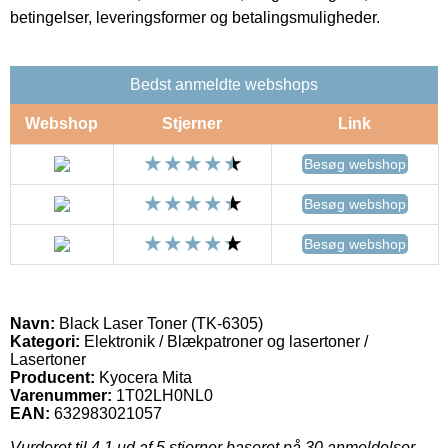
betingelser, leveringsformer og betalingsmuligheder.
Bedst anmeldte webshops
Webshop
Stjerner
Link
Besøg webshop
Besøg webshop
Besøg webshop
Navn:
Black Laser Toner (TK-6305)
Kategori:
Elektronik / Blækpatroner og lasertoner /
Lasertoner
Producent:
Kyocera Mita
Varenummer:
1T02LH0NL0
EAN:
632983021057
Vurderet til
4.1
ud af 5 stjerner baseret på
30
anmeldelser