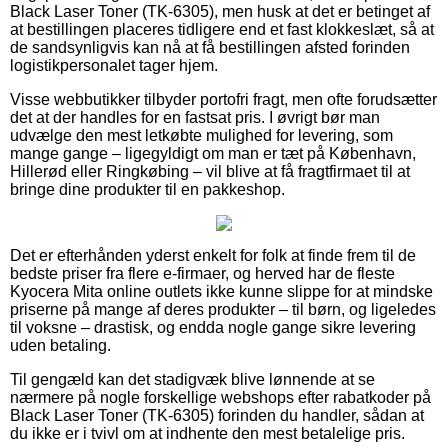
Black Laser Toner (TK-6305), men husk at det er betinget af
at bestillingen placeres tidligere end et fast klokkeslæt, så at
de sandsynligvis kan nå at få bestillingen afsted forinden
logistikpersonalet tager hjem.
Visse webbutikker tilbyder portofri fragt, men ofte forudsætter
det at der handles for en fastsat pris. I øvrigt bør man
udvælge den mest letkøbte mulighed for levering, som
mange gange – ligegyldigt om man er tæt på København,
Hillerød eller Ringkøbing – vil blive at få fragtfirmaet til at
bringe dine produkter til en pakkeshop.
Det er efterhånden yderst enkelt for folk at finde frem til de
bedste priser fra flere e-firmaer, og herved har de fleste
Kyocera Mita online outlets ikke kunne slippe for at mindske
priserne på mange af deres produkter – til børn, og ligeledes
til voksne – drastisk, og endda nogle gange sikre levering
uden betaling.
Til gengæld kan det stadigvæk blive lønnende at se
nærmere på nogle forskellige webshops efter rabatkoder på
Black Laser Toner (TK-6305) forinden du handler, sådan at
du ikke er i tvivl om at indhente den mest betalelige pris.