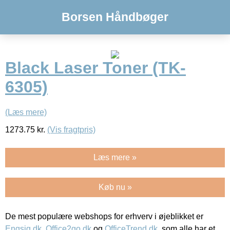
Borsen Håndbøger
Black Laser Toner (TK-
6305)
(Læs mere)
1273.75
kr.
(Vis fragtpris)
Læs mere »
Køb nu »
De mest populære webshops for erhverv i øjeblikket er
Engsig.dk
,
Office2go.dk
og
OfficeTrend.dk
, som alle har et