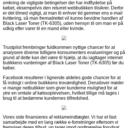
omkring de vigtigste betingelser der har indflydelse på
købet, eksempelvis den returret webbutikken tilsikrer. Derfor
er det tilmed vigtigt, at man til enhver tid gemmer ens e-mail
kvittering, så man fremadrettet vil kunne bevidne handlen af
Black Laser Toner (TK-6305), uden hensyn til om man er på
udkig efter varer til en mand eller kvinde.
Trustpilot frembringer fuldkommen nyttige chancer for at
analysere diverse tidligere konsumenters evalueringer og på
grund af dette kan det være til hjælp, at du iagttager internet
butikkens vurderinger af Black Laser Toner (TK-6305) før du
køber.
Facebook resulterer i lignende aldeles gode chancer for at
få indsigt i online butikkens troværdighed. Derudover møder
vi mange netbutikker som giver kunderne mulighed for at
ytre en omtale af købsoplevelsen, hvilket tillige må tages i
brug til at bedømme kundernes tilfredshed.
Vores side finansieres af reklameindtægter. Vi har et fast
samarbejde med en lang række e-forretninger eftersom vi
fremviser deres tilbud, og tager imod godtgørelse forudsat