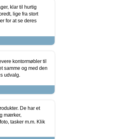
, klar til hurtig
edt, lige fra stort
er for at se deres
evere kontormøbler til
 det samme og med den
es udvalg.
rodukter. De har et
og mærker,
foto, tasker m.m. Klik