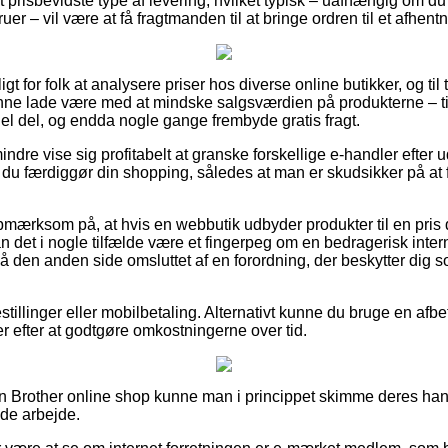
prisbevidste type af levering, hvilket typisk – uafhængig om du 
ruer – vil være at få fragtmanden til at bringe ordren til et afhent
 for folk at analysere priser hos diverse online butikker, og til 
nne lade være med at mindske salgsværdien på produkterne – ti
hel del, og endda nogle gange frembyde gratis fragt.
ndre vise sig profitabelt at granske forskellige e-handler efter
u færdiggør din shopping, således at man er skudsikker på at få 
pmærksom på, at hvis en webbutik udbyder produkter til en pris
kan det i nogle tilfælde være et fingerpeg om en bedragerisk inter
 på den anden side omsluttet af en forordning, der beskytter dig
bestillinger eller mobilbetaling. Alternativt kunne du bruge en af
ger efter at godtgøre omkostningerne over tid.
i en Brother online shop kunne man i princippet skimme deres ha
nde arbejde.