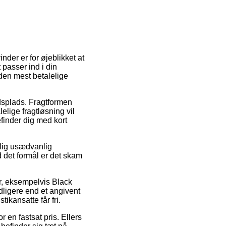
inder er for øjeblikket at
 passer ind i din
den mest betalelige
jdsplads. Fragtformen
lige fragtløsning vil
efinder dig med kort
elig usædvanlig
 det formål er det skam
r, eksempelvis Black
ligere end et angivent
tikansatte får fri.
r en fastsat pris. Ellers