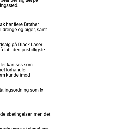
befinder sig tæt på
ningssted.
tak har flere Brother
l drenge og piger, samt
 udsalg på Black Laser
fat i den prisbilligste
 der kan ses som
net forhandler.
 som kunde imod
betalingsordning som fx
ndelsbetingelser, men det