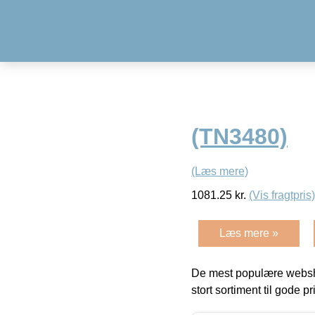
(TN3480)
(Læs mere)
1081.25
kr.
(Vis fragtpris)
Læs mere »
De mest populære websho
stort sortiment til gode pr