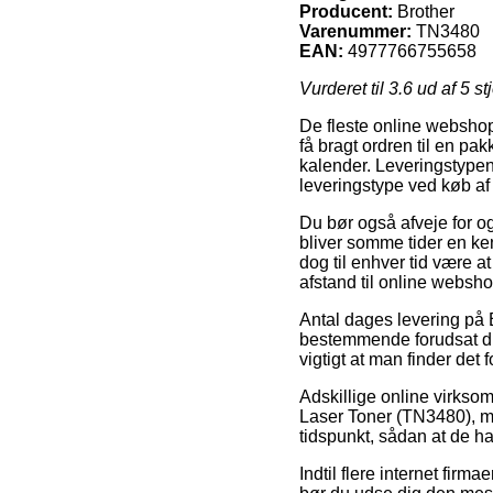
Producent:
Brother
Varenummer:
TN3480
EAN:
4977766755658
Vurderet til
3.6
ud af 5 st
De fleste online webshops 
få bragt ordren til en pak
kalender. Leveringstypen
leveringstype ved køb af
Du bør også afveje for og
bliver somme tider en ke
dog til enhver tid være at
afstand til online websh
Antal dages levering på 
bestemmende forudsat du
vigtigt at man finder det
Adskillige online virkso
Laser Toner (TN3480), me
tidspunkt, sådan at de har 
Indtil flere internet firm