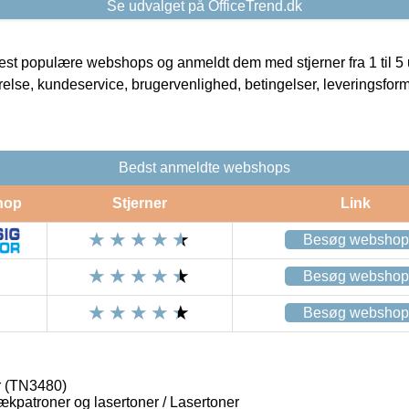
Se udvalget på OfficeTrend.dk
t populære webshops og anmeldt dem med stjerner fra 1 til 5 ud
rrelse, kundeservice, brugervenlighed, betingelser, leveringsfor
Bedst anmeldte webshops
hop
Stjerner
Link
Besøg webshop
Besøg webshop
Besøg webshop
r (TN3480)
lækpatroner og lasertoner / Lasertoner