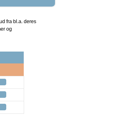
 fra bl.a. deres
mer og