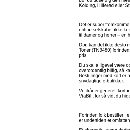
bør du udse dig den mest 
Kolding, Hillerød eller St
Det er super fremkommeligt
online selskaber ikke ku
til damer og herrer – en 
Dog kan det ikke desto mi
Toner (TN3480) forinden d
pris.
Du skal alligevel være o
overordentlig billig, så 
Bestillinger med kort er
snydagtige e-butikker.
Vi tilråder generelt kort
ViaBill, for så vidt du hi
Forinden folk bestiller 
er undertiden et omfatte