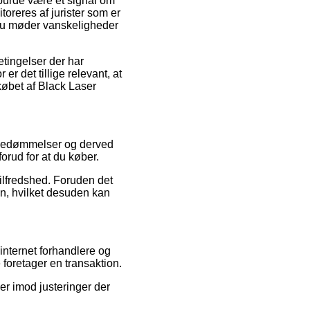
 burde være et signal om
oreres af jurister som er
t du møder vanskeligheder
etingelser der har
r det tillige relevant, at
købet af Black Laser
rs bedømmelser og derved
orud for at du køber.
etilfredshed. Foruden det
en, hvilket desuden kan
internet forhandlere og
 foretager en transaktion.
er imod justeringer der