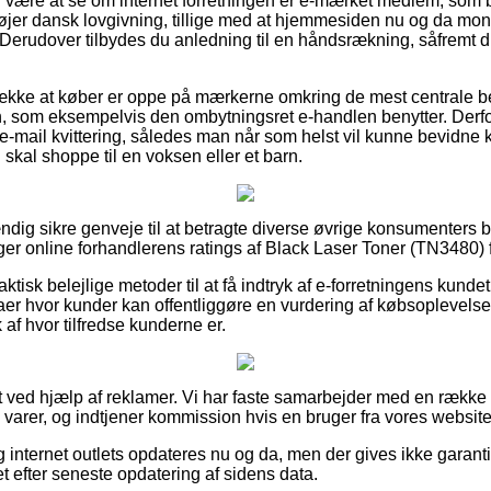
or være at se om internet forretningen er e-mærket medlem, som
øjer dansk lovgivning, tillige med at hjemmesiden nu og da monit
ne. Derudover tilbydes du anledning til en håndsrækning, såfrem
etrække at køber er oppe på mærkerne omkring de mest centrale b
n, som eksempelvis den ombytningsret e-handlen benytter. Derfor e
e-mail kvittering, således man når som helst vil kunne bevidne 
kal shoppe til en voksen eller et barn.
stændig sikre genveje til at betragte diverse øvrige konsumente
tiger online forhandlerens ratings af Black Laser Toner (TN3480) f
 faktisk belejlige metoder til at få indtryk af e-forretningens kund
aer hvor kunder kan offentliggøre en vurdering af købsoplevels
yk af hvor tilfredse kunderne er.
t ved hjælp af reklamer. Vi har faste samarbejder med en række 
 varer, og indtjener kommission hvis en bruger fra vores website
 internet outlets opdateres nu og da, men der gives ikke garanti
 efter seneste opdatering af sidens data.