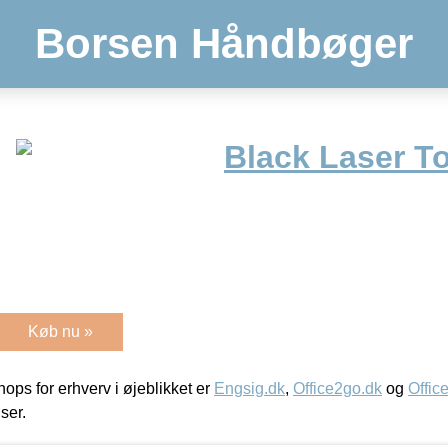
Borsen Håndbøger
Black Laser T
Køb nu »
ps for erhverv i øjeblikket er
Engsig.dk
,
Office2go.dk
og
Offic
iser.