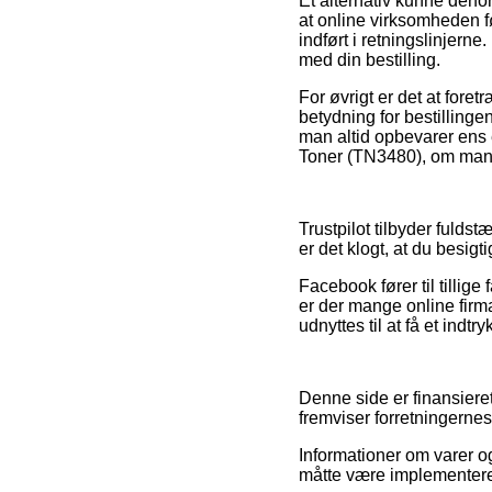
Et alternativ kunne derf
at online virksomheden f
indført i retningslinjer
med din bestilling.
For øvrigt er det at for
betydning for bestillinge
man altid opbevarer ens 
Toner (TN3480), om man s
Trustpilot tilbyder fuld
er det klogt, at du besig
Facebook fører til tillige
er der mange online firm
udnyttes til at få et indtr
Denne side er finansiere
fremviser forretningernes
Informationer om varer og
måtte være implementeret