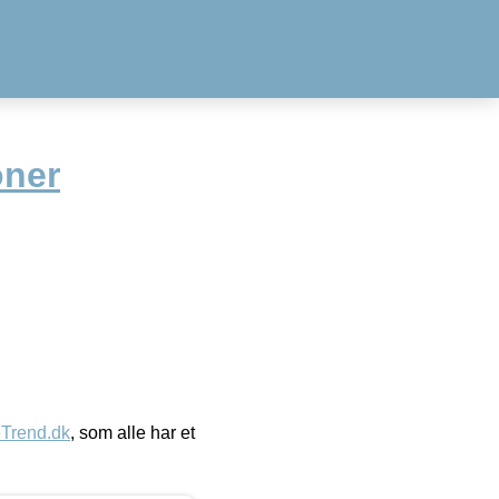
oner
eTrend.dk
, som alle har et