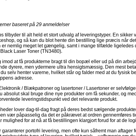
jerner baseret på
29
anmeldelser
tilbyder til alt held et stort udvalg af leveringstyper. En sikker v
keshop, og så kan du blot hente din bestilling lige præcis når det
 er nemlig meget let gængelig, samt i mange tilfælde ligeledes 
 Black Laser Toner (TN3480).
 imod at få produkterne bragt til din bopæl eller ud på din arbe
nde dyrere, men ydermere ultra hensigtsmæssig. Den mest betale
 du selv henter varerne, hvilket står og falder med at du fysisk b
oppens adresse.
Elektronik / Blækpatroner og lasertoner / Lasertoner er selvfølg
 absolut skal bruge dine nye produkter om få sekunder, og med
 forventede leveringstidspunkt ved det relevante produkt.
mheder lover dag-til-dag fragt på deres bedst sælgende produkte
n vær påpasselig da det er påkrævet at ordren gennemføres tid
mulighed for at nå at få bestillingen klargjort forud for at de logis
aer garanterer portofri levering, men ofte kun såfremt man aftager fo