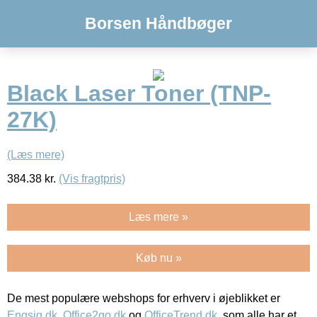
Borsen Håndbøger
Black Laser Toner (TNP-
27K)
(Læs mere)
384.38
kr.
(Vis fragtpris)
Læs mere »
Køb nu »
De mest populære webshops for erhverv i øjeblikket er
Engsig.dk
,
Office2go.dk
og
OfficeTrend.dk
, som alle har et