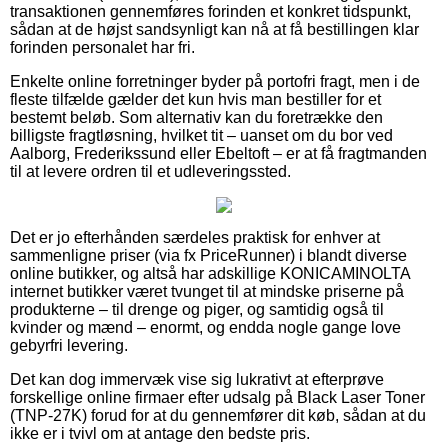
transaktionen gennemføres forinden et konkret tidspunkt,
sådan at de højst sandsynligt kan nå at få bestillingen klar
forinden personalet har fri.
Enkelte online forretninger byder på portofri fragt, men i de
fleste tilfælde gælder det kun hvis man bestiller for et
bestemt beløb. Som alternativ kan du foretrække den
billigste fragtløsning, hvilket tit – uanset om du bor ved
Aalborg, Frederikssund eller Ebeltoft – er at få fragtmanden
til at levere ordren til et udleveringssted.
Det er jo efterhånden særdeles praktisk for enhver at
sammenligne priser (via fx PriceRunner) i blandt diverse
online butikker, og altså har adskillige KONICAMINOLTA
internet butikker været tvunget til at mindske priserne på
produkterne – til drenge og piger, og samtidig også til
kvinder og mænd – enormt, og endda nogle gange love
gebyrfri levering.
Det kan dog immervæk vise sig lukrativt at efterprøve
forskellige online firmaer efter udsalg på Black Laser Toner
(TNP-27K) forud for at du gennemfører dit køb, sådan at du
ikke er i tvivl om at antage den bedste pris.