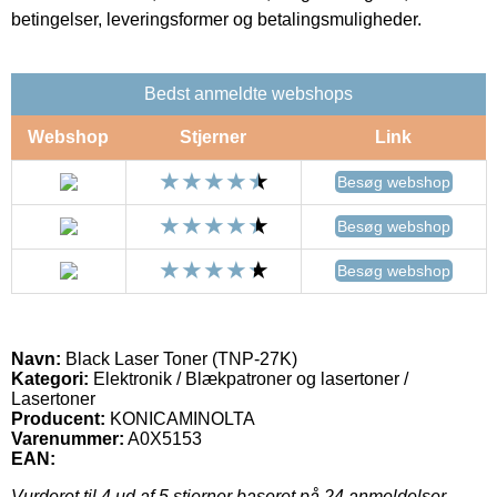
betingelser, leveringsformer og betalingsmuligheder.
Bedst anmeldte webshops
Webshop
Stjerner
Link
Besøg webshop
Besøg webshop
Besøg webshop
Navn:
Black Laser Toner (TNP-27K)
Kategori:
Elektronik / Blækpatroner og lasertoner /
Lasertoner
Producent:
KONICAMINOLTA
Varenummer:
A0X5153
EAN:
Vurderet til
4
ud af 5 stjerner baseret på
24
anmeldelser