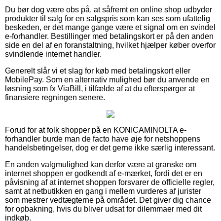
Du bør dog være obs på, at såfremt en online shop udbyder
produkter til salg for en salgspris som kan ses som ufattelig
beskeden, er det mange gange være et signal om en svindel
e-forhandler. Bestillinger med betalingskort er på den anden
side en del af en foranstaltning, hvilket hjælper køber overfor
svindlende internet handler.
Generelt slår vi et slag for køb med betalingskort eller
MobilePay. Som en alternativ mulighed bør du anvende en
løsning som fx ViaBill, i tilfælde af at du efterspørger at
finansiere regningen senere.
Forud for at folk shopper på en KONICAMINOLTA e-
forhandler burde man de facto have øje for netshoppens
handelsbetingelser, dog er det gerne ikke særlig interessant.
En anden valgmulighed kan derfor være at granske om
internet shoppen er godkendt af e-mærket, fordi det er en
påvisning af at internet shoppen forsvarer de officielle regler,
samt at netbutikken en gang i mellem vurderes af jurister
som mestrer vedtægterne på området. Det giver dig chance
for opbakning, hvis du bliver udsat for dilemmaer med dit
indkøb.