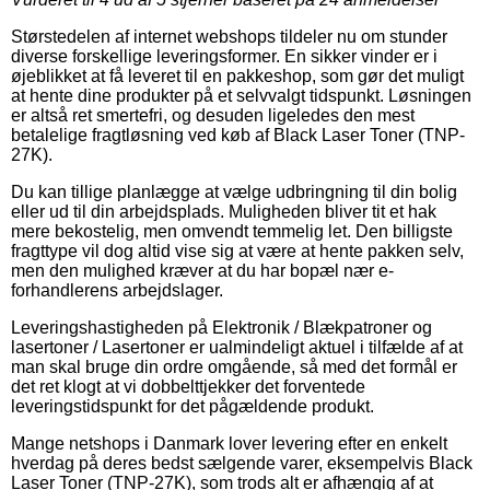
Størstedelen af internet webshops tildeler nu om stunder
diverse forskellige leveringsformer. En sikker vinder er i
øjeblikket at få leveret til en pakkeshop, som gør det muligt
at hente dine produkter på et selvvalgt tidspunkt. Løsningen
er altså ret smertefri, og desuden ligeledes den mest
betalelige fragtløsning ved køb af Black Laser Toner (TNP-
27K).
Du kan tillige planlægge at vælge udbringning til din bolig
eller ud til din arbejdsplads. Muligheden bliver tit et hak
mere bekostelig, men omvendt temmelig let. Den billigste
fragttype vil dog altid vise sig at være at hente pakken selv,
men den mulighed kræver at du har bopæl nær e-
forhandlerens arbejdslager.
Leveringshastigheden på Elektronik / Blækpatroner og
lasertoner / Lasertoner er ualmindeligt aktuel i tilfælde af at
man skal bruge din ordre omgående, så med det formål er
det ret klogt at vi dobbelttjekker det forventede
leveringstidspunkt for det pågældende produkt.
Mange netshops i Danmark lover levering efter en enkelt
hverdag på deres bedst sælgende varer, eksempelvis Black
Laser Toner (TNP-27K), som trods alt er afhængig af at