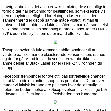
I øvrigt anbefales det at du er vaks omkring de væsentligste
forhold der har betydning for bestillingen, som eksempelvis
den ombytningsrettighed forretningen kører med. I den
sammenhæng er det på samme måde vigtigt, at man til
enhver tid bibeholder sin faktura, således man når som helst
vil kunne bekræfte sin shopping af Black Laser Toner (TNP-
27K), uden hensyn til om du er mand eller kvinde.
Trustpilot byder på fuldkommen habile løsninger til at
vurdere ganske mange eksisterende konsumenters ratings
og derfor går vi ind for, at du verificerer webbutikkens
anmeldelser af Black Laser Toner (TNP-27K) forinden du
shopper.
Facebook frembringer for øvrigt tilpas fortræffelige chancer
for at få en idé om online shoppens popularitet. Derudover
møder vi faktisk forhandlere på nettet hvor det er muligt at
notere en bedømmelse af købsoplevelsen, hvilket tillige bør
udnyttes til at få et indblik i tilfredsheden hos kunderne.
Denne side er finansieret af reklameindtægter. Vi har et fast