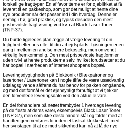
forskellige fragttyper. En af favoritterne er for øjeblikket at få
leveret til en pakkeshop, som gør det muligt at hente dine
nye produkter når det passer ind i din hverdag. Denne er
nemlig i høj grad praktisk, og typisk desuden den mest
prisbevidste fragtløsning ved køb af Black Laser Toner
(TNP-37).
Du burde ligeledes planlægge at vælge levering til din
lejlighed eller hus eller til din arbejdsplads. Løsningen er en
gang i mellem en anelse mere bekostelig, men omvendt
virkelig fremkommelig. Den mest prisbevidste fragtform er
uden tvivl at hente produkterne selv, hvilket forudsætter at du
har bopæl i nærheden af internet shoppens bopæl.
Leveringsdygtigheden på Elektronik / Blækpatroner og
lasertoner / Lasertoner kan i nogle tilfælde være usædvanlig
udslagsgivende såfremt du har behov for pakken omgående,
og med det formål er det øjensynligt fornuftigt at vi tjekker
den forventede leveringsdato ved den aktuelle vare.
En del forhandlere på nettet frembyder 1 hverdags levering
på de fleste af deres varer, eksempelvis Black Laser Toner
(TNP-37), men som ikke desto mindre står og falder med at
handlen gemmenføres forinden et fastsat klokkeslæt, med
hensynstagen til at de med sikkerhed kan nå at få de nye