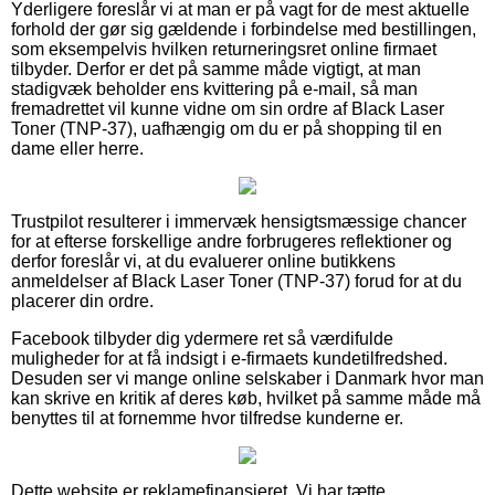
Yderligere foreslår vi at man er på vagt for de mest aktuelle
forhold der gør sig gældende i forbindelse med bestillingen,
som eksempelvis hvilken returneringsret online firmaet
tilbyder. Derfor er det på samme måde vigtigt, at man
stadigvæk beholder ens kvittering på e-mail, så man
fremadrettet vil kunne vidne om sin ordre af Black Laser
Toner (TNP-37), uafhængig om du er på shopping til en
dame eller herre.
Trustpilot resulterer i immervæk hensigtsmæssige chancer
for at efterse forskellige andre forbrugeres reflektioner og
derfor foreslår vi, at du evaluerer online butikkens
anmeldelser af Black Laser Toner (TNP-37) forud for at du
placerer din ordre.
Facebook tilbyder dig ydermere ret så værdifulde
muligheder for at få indsigt i e-firmaets kundetilfredshed.
Desuden ser vi mange online selskaber i Danmark hvor man
kan skrive en kritik af deres køb, hvilket på samme måde må
benyttes til at fornemme hvor tilfredse kunderne er.
Dette website er reklamefinansieret. Vi har tætte