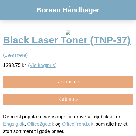
Borsen Håndbøger
Black Laser Toner (TNP-37)
(Læs mere)
1298.75
kr.
(Vis fragtpris)
Læs mere »
Køb nu »
De mest populære webshops for erhverv i øjeblikket er
Engsig.dk
,
Office2go.dk
og
OfficeTrend.dk
, som alle har et
stort sortiment til gode priser.