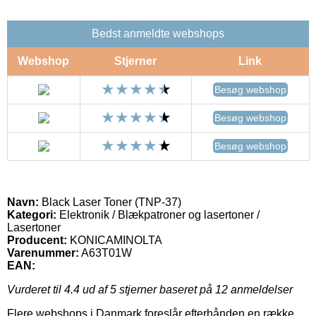
Bedst anmeldte webshops
Webshop
Stjerner
Link
Besøg webshop
Besøg webshop
Besøg webshop
Navn:
Black Laser Toner (TNP-37)
Kategori:
Elektronik / Blækpatroner og lasertoner /
Lasertoner
Producent:
KONICAMINOLTA
Varenummer:
A63T01W
EAN:
Vurderet til
4.4
ud af 5 stjerner baseret på
12
anmeldelser
Flere webshops i Danmark foreslår efterhånden en række