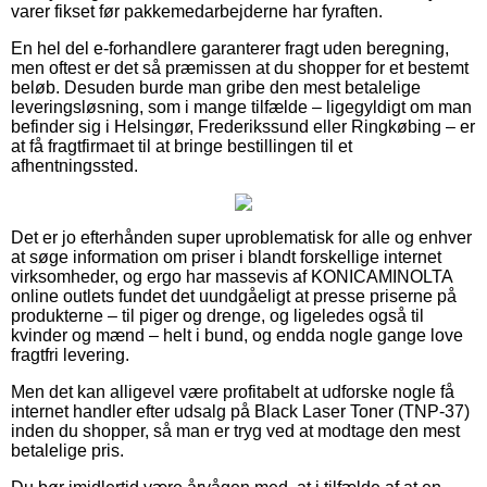
varer fikset før pakkemedarbejderne har fyraften.
En hel del e-forhandlere garanterer fragt uden beregning,
men oftest er det så præmissen at du shopper for et bestemt
beløb. Desuden burde man gribe den mest betalelige
leveringsløsning, som i mange tilfælde – ligegyldigt om man
befinder sig i Helsingør, Frederikssund eller Ringkøbing – er
at få fragtfirmaet til at bringe bestillingen til et
afhentningssted.
Det er jo efterhånden super uproblematisk for alle og enhver
at søge information om priser i blandt forskellige internet
virksomheder, og ergo har massevis af KONICAMINOLTA
online outlets fundet det uundgåeligt at presse priserne på
produkterne – til piger og drenge, og ligeledes også til
kvinder og mænd – helt i bund, og endda nogle gange love
fragtfri levering.
Men det kan alligevel være profitabelt at udforske nogle få
internet handler efter udsalg på Black Laser Toner (TNP-37)
inden du shopper, så man er tryg ved at modtage den mest
betalelige pris.