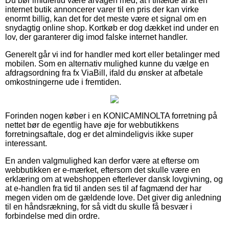
Du bør imidlertid være årvågen med, at i tilfælde af at en
internet butik annoncerer varer til en pris der kan virke
enormt billig, kan det for det meste være et signal om en
snydagtig online shop. Kortkøb er dog dækket ind under en
lov, der garanterer dig imod falske internet handler.
Generelt går vi ind for handler med kort eller betalinger med
mobilen. Som en alternativ mulighed kunne du vælge en
afdragsordning fra fx ViaBill, ifald du ønsker at afbetale
omkostningerne ude i fremtiden.
Forinden nogen køber i en KONICAMINOLTA forretning på
nettet bør de egentlig have øje for webbutikkens
forretningsaftale, dog er det almindeligvis ikke super
interessant.
En anden valgmulighed kan derfor være at efterse om
webbutikken er e-mærket, eftersom det skulle være en
erklæring om at webshoppen efterlever dansk lovgivning, og
at e-handlen fra tid til anden ses til af fagmænd der har
megen viden om de gældende love. Det giver dig anledning
til en håndsrækning, for så vidt du skulle få besvær i
forbindelse med din ordre.