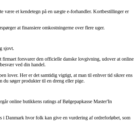
ofte være et kendetegn på en uægte e-forhandler. Kortbestillinger er
erspørger at finansiere omkostningerne over flere uger.
g sjovt.
 firmaet forsvarer den officielle danske lovgivning, udover at online
r besvær ved din handel.
 lover. Her er det samtidig vigtigt, at man til enhver tid sikrer ens
u søger produkter til en dreng eller pige.
ergår online butikkens ratings af Bølgepapkasse Master'In
ps i Danmark hvor folk kan give en vurdering af ordreforløbet, som