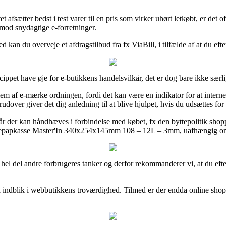
 afsætter bedst i test varer til en pris som virker uhørt letkøbt, er det 
imod snydagtige e-forretninger.
d kan du overveje et afdragstilbud fra fx ViaBill, i tilfælde af at du eft
ppet have øje for e-butikkens handelsvilkår, det er dog bare ikke særli
em af e-mærke ordningen, fordi det kan være en indikator for at internet
dover giver det dig anledning til at blive hjulpet, hvis du udsættes fo
år der kan håndhæves i forbindelse med købet, fx den byttepolitik shoppen
Bølgepapkasse Master'In 340x254x145mm 108 – 12L – 3mm, uafhængig om d
n hel del andre forbrugeres tanker og derfor rekommanderer vi, at du eft
få indblik i webbutikkens troværdighed. Tilmed er der endda online sho