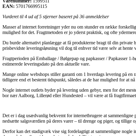
Varenummer:
1599511
EAN:
5701766995115
Vurderet til
4
ud af 5 stjerner baseret på
36
anmeldelser
Masser af internet forretninger yder nu om stunder en række forskellig
mulighed for det. Fragtmetoden er jo yderst praktisk, og ofte yder
Du burde alternativt planlægge at få produkterne bragt til din privat
prisbevidste leveringsløsning vil dog til enhver tid være selv at hent
Fragtperioden på Emballage / Bølgepap og papkasser / Papkasser 1-bølge
estimerede leveringsdato på den aktuelle vare.
Mange online webshops stiller garanti om 1 hverdags levering på en
tidligere end et bestemt tidspunkt, således at de har mulighed for at nå 
Nogle internet outlets byder på levering uden gebyr, men for det mes
bor nær Aalborg, Lillerød eller Hundested – vil være at få fragtfirmaet
Det er i dag usædvanlig bekvemt for internetbrugere at sammenligne pr
nedsætte salgsværdien på deres varer – til drenge og piger, og tillige
Derfor kan det stadigvæk vise sig fordelagtigt at sammenligne nogle