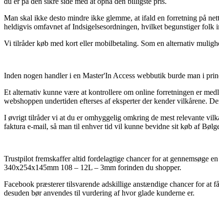
du er på den sikre side med at opnå den billigste pris.
Man skal ikke desto mindre ikke glemme, at ifald en forretning på nettet
heldigvis omfavnet af Indsigelsesordningen, hvilket begunstiger folk 
Vi tilråder køb med kort eller mobilbetaling. Som en alternativ mulighe
Inden nogen handler i en Master'In Access webbutik burde man i princi
Et alternativ kunne være at kontrollere om online forretningen er medl
webshoppen undertiden efterses af eksperter der kender vilkårene. Deru
I øvrigt tilråder vi at du er omhyggelig omkring de mest relevante vilk
faktura e-mail, så man til enhver tid vil kunne bevidne sit køb af 
Trustpilot fremskaffer altid fordelagtige chancer for at gennemsøge e
340x254x145mm 108 – 12L – 3mm forinden du shopper.
Facebook præsterer tilsvarende adskillige anstændige chancer for at 
desuden bør anvendes til vurdering af hvor glade kunderne er.