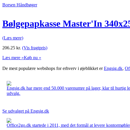
Borsen Håndbøger
Bølgepapkasse Master'In 340x
(Læs mere)
206.25
kr.
(Vis fragtpris)
Læs mere »
Køb nu »
De mest populære webshops for erhverv i øjeblikket er
Engsig.dk
,
Of
Engsig.dk har mere end 50.000 varenumre på lager, klar til hurtig lev
udvalg.
Se udvalget på Engsig.dk
Office2go.dk startede i 2011, med det formål at levere kontormøbler