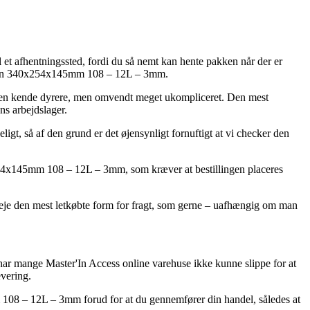
l et afhentningssted, fordi du så nemt kan hente pakken når der er
ter'In 340x254x145mm 108 – 12L – 3mm.
ligt en kende dyrere, men omvendt meget ukompliceret. Den mest
ns arbejdslager.
gt, så af den grund er det øjensynligt fornuftigt at vi checker den
254x145mm 108 – 12L – 3mm, som kræver at bestillingen placeres
veje den mest letkøbte form for fragt, som gerne – uafhængig om man
 har mange Master'In Access online varehuse ikke kunne slippe for at
evering.
 108 – 12L – 3mm forud for at du gennemfører din handel, således at