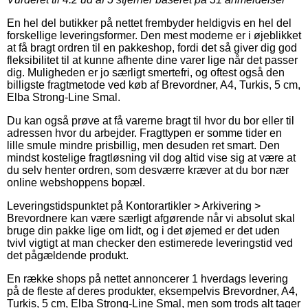
En hel del butikker på nettet frembyder heldigvis en hel del
forskellige leveringsformer. Den mest moderne er i øjeblikket
at få bragt ordren til en pakkeshop, fordi det så giver dig god
fleksibilitet til at kunne afhente dine varer lige når det passer
dig. Muligheden er jo særligt smertefri, og oftest også den
billigste fragtmetode ved køb af Brevordner, A4, Turkis, 5 cm,
Elba Strong-Line Smal.
Du kan også prøve at få varerne bragt til hvor du bor eller til
adressen hvor du arbejder. Fragttypen er somme tider en
lille smule mindre prisbillig, men desuden ret smart. Den
mindst kostelige fragtløsning vil dog altid vise sig at være at
du selv henter ordren, som desværre kræver at du bor nær
online webshoppens bopæl.
Leveringstidspunktet på Kontorartikler > Arkivering >
Brevordnere kan være særligt afgørende når vi absolut skal
bruge din pakke lige om lidt, og i det øjemed er det uden
tvivl vigtigt at man checker den estimerede leveringstid ved
det pågældende produkt.
En række shops på nettet annoncerer 1 hverdags levering
på de fleste af deres produkter, eksempelvis Brevordner, A4,
Turkis, 5 cm, Elba Strong-Line Smal, men som trods alt tager