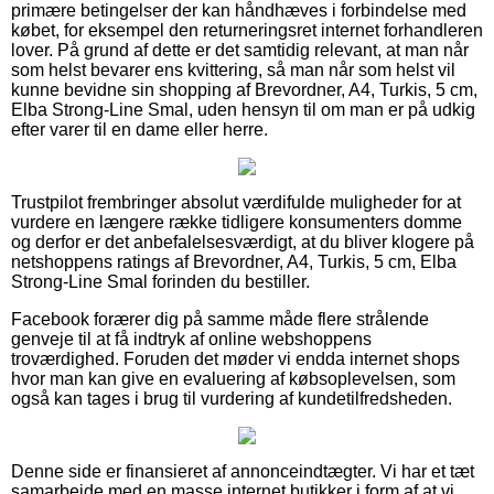
primære betingelser der kan håndhæves i forbindelse med
købet, for eksempel den returneringsret internet forhandleren
lover. På grund af dette er det samtidig relevant, at man når
som helst bevarer ens kvittering, så man når som helst vil
kunne bevidne sin shopping af Brevordner, A4, Turkis, 5 cm,
Elba Strong-Line Smal, uden hensyn til om man er på udkig
efter varer til en dame eller herre.
Trustpilot frembringer absolut værdifulde muligheder for at
vurdere en længere række tidligere konsumenters domme
og derfor er det anbefalelsesværdigt, at du bliver klogere på
netshoppens ratings af Brevordner, A4, Turkis, 5 cm, Elba
Strong-Line Smal forinden du bestiller.
Facebook forærer dig på samme måde flere strålende
genveje til at få indtryk af online webshoppens
troværdighed. Foruden det møder vi endda internet shops
hvor man kan give en evaluering af købsoplevelsen, som
også kan tages i brug til vurdering af kundetilfredsheden.
Denne side er finansieret af annonceindtægter. Vi har et tæt
samarbejde med en masse internet butikker i form af at vi