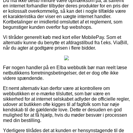
Du må ikke desto mindre være opmærksom på, at såfremt
en internet forhandler tilbyder deres produkter for en pris der
er kolossalt overkommelig, så kan det i nogle tilfælde være
et karakteristika der viser en uægte internet handler.
Kortbetalinger er imidlertid omsluttet af et reglement, som
begunstiger kunden overfor fup webshops.
Vi tilråder generelt køb med kort eller MobilePay. Som et
alternativ kunne du benytte et afdragstilbud fra f.eks. ViaBill,
når du agter at godtgøre prisen i flere bidder.
Før nogen handler på en Elba webbutik bør man reelt læse
netbutikkens forretningsbetingelser, det er dog ofte ikke
videre spændende.
Et nemt alternativ kan derfor være at kontrollere om
webbutikken er e-mærke tilsluttet, som bør være en
sikkerhed for at internet selskabet adlyder de officielle regler,
udover at butikken ofte kigges til af fagfolk som har nøje
kendskab til de gældende love. Dette er desuden en god
mulighed for at få hjælp, hvis du møder besvær i processen
med din bestilling.
Yderligere tilrådes det at kunden er hensynstagende til de