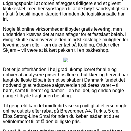
udgangspunkt i at ordren aflægges tidligere end et givent
klokkeslæt, med hensynstagen til at de højst sandsynligt kan
nå at få bestillingen klargjort forinden de logistikansatte har
fri.
Nogle få online virksomheder tilbyder gratis levering, men
undertiden kræves det at man aftager for et fastslået beløb. I
øvrigt skulle man overveje den mindst kostelige mulighed for
levering, som ofte – om du er tæt på Kolding, Odder eller
Skjern – vil være at få kørt pakken til en pakkeshop.
Det er jo efterhånden i høj grad ukompliceret for alle og
enhver at analysere priser hos flere e-butikker, og herved har
langt de fleste Elba internet selskaber i Danmark fundet det
nødvendigt at reducere salgsværdien på deres varer – til
børn, samt til herrer og damer – en hel del, og endda nogle
gange tilbyde fragt uden betaling.
Til gengæld kan det imidlertid vise sig nyttigt at efterse nogle
online outlets efter rabat på Brevordner, A4, Turkis, 5 cm,
Elba Strong-Line Smal forinden du køber, sådan at du er
velinformeret til at få den billigste pris.