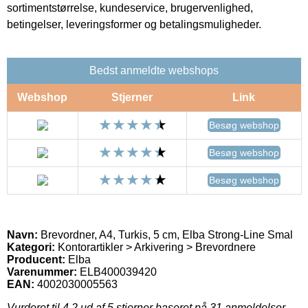
sortimentstørrelse, kundeservice, brugervenlighed,
betingelser, leveringsformer og betalingsmuligheder.
Bedst anmeldte webshops
Webshop
Stjerner
Link
Besøg webshop
Besøg webshop
Besøg webshop
Navn:
Brevordner, A4, Turkis, 5 cm, Elba Strong-Line Smal
Kategori:
Kontorartikler > Arkivering > Brevordnere
Producent:
Elba
Varenummer:
ELB400039420
EAN:
4002030005563
Vurderet til
4.2
ud af 5 stjerner baseret på
31
anmeldelser