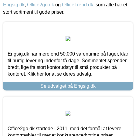
Engsig.dk
,
Office2go.dk
og
OfficeTrend.dk
, som alle har et
stort sortiment til gode priser.
Engsig.dk har mere end 50.000 varenumre på lager, klar
til hurtig levering indenfor få dage. Sortimentet spænder
bredt, lige fra stort kontorudstyr til små produkter på
kontoret. Klik her for at se deres udvalg.
Se udvalget på Engsig.dk
Office2go.dk startede i 2011, med det formål at levere
kontormøbler til meget konkurrencedygtige priser,