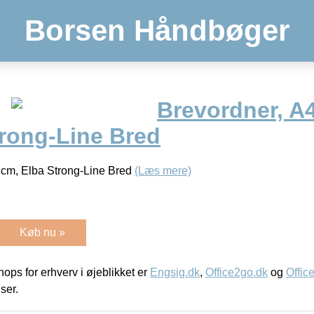
Borsen Håndbøger
Brevordner, A4
trong-Line Bred
8 cm, Elba Strong-Line Bred
(Læs mere)
Køb nu »
ps for erhverv i øjeblikket er
Engsig.dk
,
Office2go.dk
og
Offic
iser.