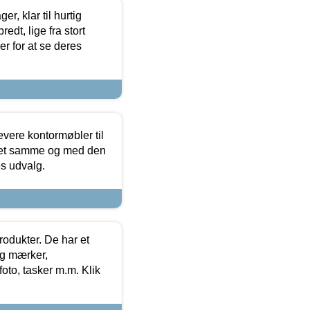
, klar til hurtig
edt, lige fra stort
er for at se deres
evere kontormøbler til
 det samme og med den
es udvalg.
rodukter. De har et
og mærker,
foto, tasker m.m. Klik