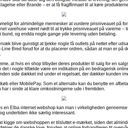
agelse eller Brande – er at få fragtfirmaet til at køre produktern
eligt for almindelige mennesker at vurdere prisniveauet på fors
ernet varehuse været nødt til at trykke prisniveauet på varerne –
t i bund, og endda nogle gange yde levering uden betaling.
væk blive gunstigt at tjekke nogle få outlets på nettet efter uds
-Line Bred forud for at du placerer ordren, sådan at man er på d
.
me, at hvis en shop tilbyder deres produkter til salg for en salg
 det i nogle tilfælde være en indikation på en bedragerisk onli
anden side dækket ind under et regelsæt, der dækker kunden im
tkøb eller MobilePay. Som et alternativ kan du benytte en afbet
 har i sinde at klare omkostningerne ude i fremtiden.
hos en Elba internet webshop kan man i virkeligheden gennemse
dog undertiden ikke særlig interessant.
at kigge om webshoppen er tilsluttet e-mærket, siden det almind
terfølger de danske love, foruden at online forhandleren tit overv