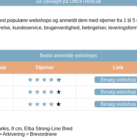
Se udvalget på OfficeTrend.dk
t populære webshops og anmeldt dem med stjerner fra 1 til 5 ud
rrelse, kundeservice, brugervenlighed, betingelser, leveringsfor
Bedst anmeldte webshops
op
Stjerner
Link
Besøg webshop
Besøg webshop
Besøg webshop
rkis, 8 cm, Elba Strong-Line Bred
 > Arkivering > Brevordnere