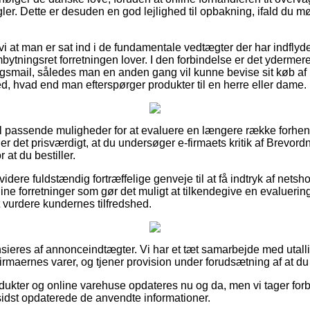
ler. Dette er desuden en god lejlighed til opbakning, ifald du 
i at man er sat ind i de fundamentale vedtægter der har indflyd
tningsret forretningen lover. I den forbindelse er det ydermer
ingsmail, således man en anden gang vil kunne bevise sit køb af 
d, hvad end man efterspørger produkter til en herre eller dame.
del passende muligheder for at evaluere en længere række forh
det prisværdigt, at du undersøger e-firmaets kritik af Brevordn
 at du bestiller.
ere fuldstændig fortræffelige genveje til at få indtryk af nets
ne forretninger som gør det muligt at tilkendegive en evaluering 
t vurdere kundernes tilfredshed.
eres af annonceindtægter. Vi har et tæt samarbejde med utalli
irmaernes varer, og tjener provision under forudsætning af at du 
ukter og online varehuse opdateres nu og da, men vi tager forb
 sidst opdaterede de anvendte informationer.