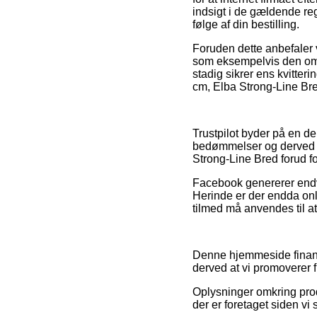
indsigt i de gældende reg
følge af din bestilling.
Foruden dette anbefaler v
som eksempelvis den omby
stadig sikrer ens kvitter
cm, Elba Strong-Line Bre
Trustpilot byder på en 
bedømmelser og derved er 
Strong-Line Bred forud for
Facebook genererer endvid
Herinde er der endda onli
tilmed må anvendes til a
Denne hjemmeside finansi
derved at vi promoverer f
Oplysninger omkring prod
der er foretaget siden vi