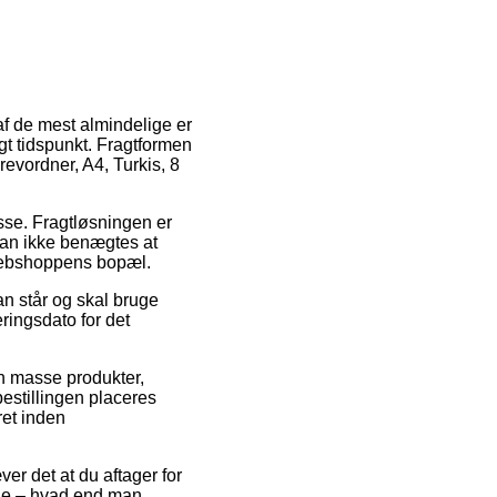
af de mest almindelige er
gt tidspunkt. Fragtformen
revordner, A4, Turkis, 8
esse. Fragtløsningen er
 kan ikke benægtes at
f webshoppens bopæl.
an står og skal bruge
ringsdato for det
 masse produkter,
estillingen placeres
ret inden
er det at du aftager for
erne – hvad end man