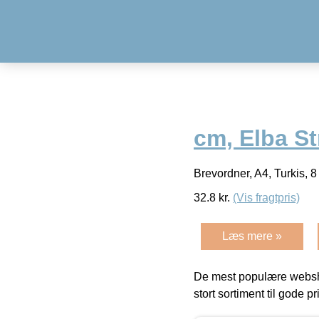
cm, Elba S
Brevordner, A4, Turkis, 
32.8
kr.
(Vis fragtpris)
Læs mere »
De mest populære websho
stort sortiment til gode pr