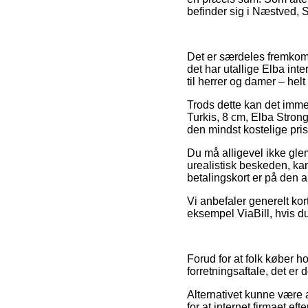
befinder sig i Næstved, Sl
Det er særdeles fremkomm
det har utallige Elba int
til herrer og damer – hel
Trods dette kan det immer
Turkis, 8 cm, Elba Strong
den mindst kostelige pris
Du må alligevel ikke glem
urealistisk beskeden, kan
betalingskort er på den 
Vi anbefaler generelt kor
eksempel ViaBill, hvis du
Forud for at folk køber 
forretningsaftale, det er 
Alternativet kunne være 
for at internet firmaet ef