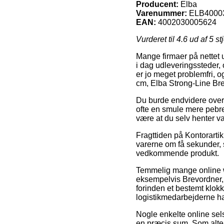
Producent:
Elba
Varenummer:
ELB4000
EAN:
4002030005624
Vurderet til
4.6
ud af 5 st
Mange firmaer på nettet u
i dag udleveringssteder, 
er jo meget problemfri, o
cm, Elba Strong-Line Br
Du burde endvidere overve
ofte en smule mere pebret
være at du selv henter v
Fragttiden på Kontorartik
varerne om få sekunder, s
vedkommende produkt.
Temmelig mange online 
eksempelvis Brevordner, 
forinden et bestemt klok
logistikmedarbejderne har
Nogle enkelte online sel
en præcis sum. Som alter