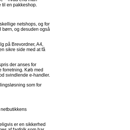
e til en pakkeshop.
kellige netshops, og for
 til børn, og desuden også
alg på Brevordner, A4,
en sikre side med at få
spris der anses for
ne forretning. Køb med
od svindlende e-handler.
alingsløsning som for
 netbutikkens
eligvis er en sikkerhed
åges af fagfolk som har