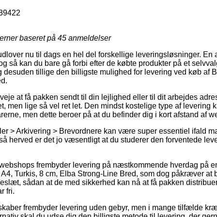
39422
jerner baseret på
45
anmeldelser
dlover nu til dags en hel del forskellige leveringsløsninger. En 
og så kan du bare gå forbi efter de købte produkter på et selvval
g desuden tillige den billigste mulighed for levering ved køb af B
ed.
je at få pakken sendt til din lejlighed eller til dit arbejdes adr
, men lige så vel ret let. Den mindst kostelige type af levering
arerne, men dette beroer på at du befinder dig i kort afstand a
ler > Arkivering > Brevordnere kan være super essentiel ifald m
å herved er det jo væsentligt at du studerer den forventede leve
webshops frembyder levering på næstkommende hverdag på en
A4, Turkis, 8 cm, Elba Strong-Line Bred, som dog påkræver at b
keslæt, sådan at de med sikkerhed kan nå at få pakken distribue
 fri.
skaber frembyder levering uden gebyr, men i mange tilfælde kræv
nativ skal du udse dig den billigste metode til levering, der g