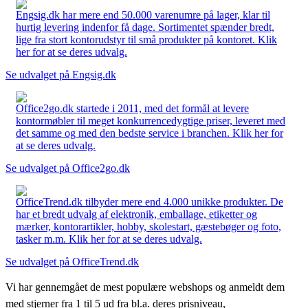
Engsig.dk har mere end 50.000 varenumre på lager, klar til
hurtig levering indenfor få dage. Sortimentet spænder bredt,
lige fra stort kontorudstyr til små produkter på kontoret. Klik
her for at se deres udvalg.
Se udvalget på Engsig.dk
Office2go.dk startede i 2011, med det formål at levere
kontormøbler til meget konkurrencedygtige priser, leveret med
det samme og med den bedste service i branchen. Klik her for
at se deres udvalg.
Se udvalget på Office2go.dk
OfficeTrend.dk tilbyder mere end 4.000 unikke produkter. De
har et bredt udvalg af elektronik, emballage, etiketter og
mærker, kontorartikler, hobby, skolestart, gæstebøger og foto,
tasker m.m. Klik her for at se deres udvalg.
Se udvalget på OfficeTrend.dk
Vi har gennemgået de mest populære webshops og anmeldt dem
med stjerner fra 1 til 5 ud fra bl.a. deres prisniveau,