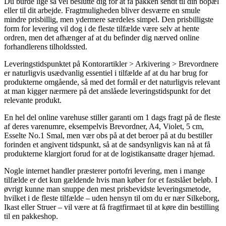
Du burde lige så vel beslutte dig for at få pakken sendt til din bopæl
eller til dit arbejde. Fragtmuligheden bliver desværre en smule
mindre prisbillig, men ydermere særdeles simpel. Den prisbilligste
form for levering vil dog i de fleste tilfælde være selv at hente
ordren, men det afhænger af at du befinder dig nærved online
forhandlerens tilholdssted.
Leveringstidspunktet på Kontorartikler > Arkivering > Brevordnere
er naturligvis usædvanlig essentiel i tilfælde af at du har brug for
produkterne omgående, så med det formål er det naturligvis relevant
at man kigger nærmere på det anslåede leveringstidspunkt for det
relevante produkt.
En hel del online varehuse stiller garanti om 1 dags fragt på de fleste
af deres varenumre, eksempelvis Brevordner, A4, Violet, 5 cm,
Esselte No.1 Smal, men vær obs på at det beroer på at du bestiller
forinden et angivent tidspunkt, så at de sandsynligvis kan nå at få
produkterne klargjort forud for at de logistikansatte drager hjemad.
Nogle internet handler præsterer portofri levering, men i mange
tilfælde er det kun gældende hvis man køber for et fastslået beløb. I
øvrigt kunne man snuppe den mest prisbevidste leveringsmetode,
hvilket i de fleste tilfælde – uden hensyn til om du er nær Silkeborg,
Ikast eller Struer – vil være at få fragtfirmaet til at køre din bestilling
til en pakkeshop.