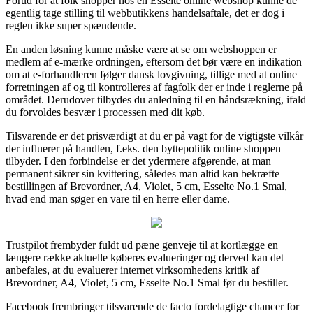
Forud for at folk shopper hos en Esselte online webshop kunne de
egentlig tage stilling til webbutikkens handelsaftale, det er dog i
reglen ikke super spændende.
En anden løsning kunne måske være at se om webshoppen er
medlem af e-mærke ordningen, eftersom det bør være en indikation
om at e-forhandleren følger dansk lovgivning, tillige med at online
forretningen af og til kontrolleres af fagfolk der er inde i reglerne på
området. Derudover tilbydes du anledning til en håndsrækning, ifald
du forvoldes besvær i processen med dit køb.
Tilsvarende er det prisværdigt at du er på vagt for de vigtigste vilkår
der influerer på handlen, f.eks. den byttepolitik online shoppen
tilbyder. I den forbindelse er det ydermere afgørende, at man
permanent sikrer sin kvittering, således man altid kan bekræfte
bestillingen af Brevordner, A4, Violet, 5 cm, Esselte No.1 Smal,
hvad end man søger en vare til en herre eller dame.
Trustpilot frembyder fuldt ud pæne genveje til at kortlægge en
længere række aktuelle køberes evalueringer og derved kan det
anbefales, at du evaluerer internet virksomhedens kritik af
Brevordner, A4, Violet, 5 cm, Esselte No.1 Smal før du bestiller.
Facebook frembringer tilsvarende de facto fordelagtige chancer for