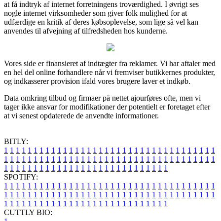
at få indtryk af internet forretningens troværdighed. I øvrigt ses
nogle internet virksomheder som giver folk mulighed for at
udfærdige en kritik af deres købsoplevelse, som lige så vel kan
anvendes til afvejning af tilfredsheden hos kunderne.
Vores side er finansieret af indtægter fra reklamer. Vi har aftaler med
en hel del online forhandlere når vi fremviser butikkernes produkter,
og indkasserer provision ifald vores brugere laver et indkøb.
Data omkring tilbud og firmaer på nettet ajourføres ofte, men vi
tager ikke ansvar for modifikationer der potentielt er foretaget efter
at vi senest opdaterede de anvendte informationer.
BITLY:
1
1
1
1
1
1
1
1
1
1
1
1
1
1
1
1
1
1
1
1
1
1
1
1
1
1
1
1
1
1
1
1
1
1
1
1
1
1
1
1
1
1
1
1
1
1
1
1
1
1
1
1
1
1
1
1
1
1
1
1
1
1
1
1
1
1
1
1
1
1
1
1
1
1
1
1
1
1
1
1
1
1
1
1
1
1
1
1
1
1
1
1
1
1
1
1
1
1
1
1
SPOTIFY:
1
1
1
1
1
1
1
1
1
1
1
1
1
1
1
1
1
1
1
1
1
1
1
1
1
1
1
1
1
1
1
1
1
1
1
1
1
1
1
1
1
1
1
1
1
1
1
1
1
1
1
1
1
1
1
1
1
1
1
1
1
1
1
1
1
1
1
1
1
1
1
1
1
1
1
1
1
1
1
1
1
1
1
1
1
1
1
1
1
1
1
1
1
1
1
1
1
1
1
1
CUTTLY BIO: