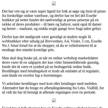
Det har vist sig at være super ligetil for folk at søge sig frem til priser
fra forskellige online varehuse, og derfor har en hel del Esselte
butikker på nettet fundet det nødvendigt at presse priserne på en
række af deres produkter – til børn og babyer, samt også til damer
og herrer – markant, og endda nogle gange love fragt uden gebyr.
Derfor kan det stadigvæk være gavnligt at studere nogle få
webbutikker efter udsalg på Brevordner, A4, Violet, 5 cm, Esselte
No.1 Smal forud for at du shopper, så du er velinformeret til at
modtage den mindst kostelige pris.
Man skal dog huske på, at når en online webshop markedsfører
deres varer til en salgspris der kan virke himmelråbende gunstig,
burde det tit være et symbol på en bedragerisk online butik.
Bestillinger med betalingskort er trods alt omfattet af et regulativ,
som bistår en overfor fup e-forretninger.
Vi anbefaler bestillinger med kort eller betalinger med mobilen.
Alternativt bør du bruge en afbetalingsløsning fra f.eks. ViaBill, for
så vidt du har til hensigt at afbetale regningen over en periode.