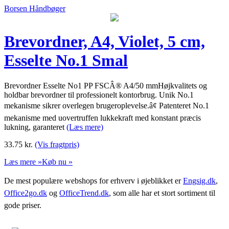
Borsen Håndbøger
Brevordner, A4, Violet, 5 cm,
Esselte No.1 Smal
Brevordner Esselte No1 PP FSCÂ® A4/50 mmHøjkvalitets og
holdbar brevordner til professionelt kontorbrug. Unik No.1
mekanisme sikrer overlegen brugeroplevelse.â¢ Patenteret No.1
mekanisme med uovertruffen lukkekraft med konstant præcis
lukning, garanteret
(Læs mere)
33.75
kr.
(Vis fragtpris)
Læs mere »
Køb nu »
De mest populære webshops for erhverv i øjeblikket er
Engsig.dk
,
Office2go.dk
og
OfficeTrend.dk
, som alle har et stort sortiment til
gode priser.