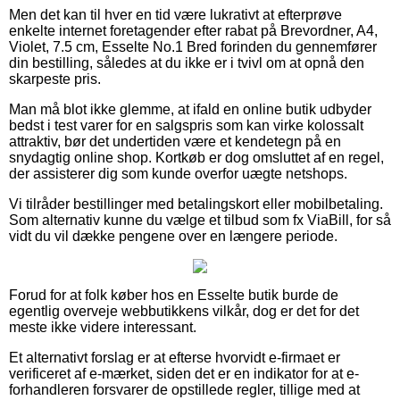
Men det kan til hver en tid være lukrativt at efterprøve
enkelte internet foretagender efter rabat på Brevordner, A4,
Violet, 7.5 cm, Esselte No.1 Bred forinden du gennemfører
din bestilling, således at du ikke er i tvivl om at opnå den
skarpeste pris.
Man må blot ikke glemme, at ifald en online butik udbyder
bedst i test varer for en salgspris som kan virke kolossalt
attraktiv, bør det undertiden være et kendetegn på en
snydagtig online shop. Kortkøb er dog omsluttet af en regel,
der assisterer dig som kunde overfor uægte netshops.
Vi tilråder bestillinger med betalingskort eller mobilbetaling.
Som alternativ kunne du vælge et tilbud som fx ViaBill, for så
vidt du vil dække pengene over en længere periode.
Forud for at folk køber hos en Esselte butik burde de
egentlig overveje webbutikkens vilkår, dog er det for det
meste ikke videre interessant.
Et alternativt forslag er at efterse hvorvidt e-firmaet er
verificeret af e-mærket, siden det er en indikator for at e-
forhandleren forsvarer de opstillede regler, tillige med at