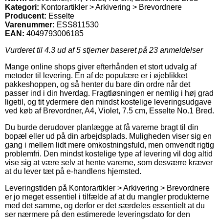
Kategori:
Kontorartikler > Arkivering > Brevordnere
Producent:
Esselte
Varenummer:
ESS811530
EAN:
4049793006185
Vurderet til
4.3
ud af 5 stjerner baseret på
23
anmeldelser
Mange online shops giver efterhånden et stort udvalg af
metoder til levering. En af de populære er i øjeblikket
pakkeshoppen, og så henter du bare din ordre når det
passer ind i din hverdag. Fragtløsningen er nemlig i høj grad
ligetil, og tit ydermere den mindst kostelige leveringsudgave
ved køb af Brevordner, A4, Violet, 7.5 cm, Esselte No.1 Bred.
Du burde derudover planlægge at få varerne bragt til din
bopæl eller ud på din arbejdsplads. Muligheden viser sig en
gang i mellem lidt mere omkostningsfuld, men omvendt rigtig
problemfri. Den mindst kostelige type af levering vil dog altid
vise sig at være selv at hente varerne, som desværre kræver
at du lever tæt på e-handlens hjemsted.
Leveringstiden på Kontorartikler > Arkivering > Brevordnere
er jo meget essentiel i tilfælde af at du mangler produkterne
med det samme, og derfor er det særdeles essentielt at du
ser nærmere på den estimerede leveringsdato for den