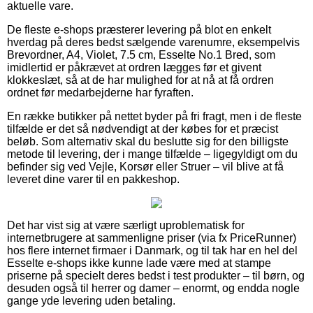
aktuelle vare.
De fleste e-shops præsterer levering på blot en enkelt
hverdag på deres bedst sælgende varenumre, eksempelvis
Brevordner, A4, Violet, 7.5 cm, Esselte No.1 Bred, som
imidlertid er påkrævet at ordren lægges før et givent
klokkeslæt, så at de har mulighed for at nå at få ordren
ordnet før medarbejderne har fyraften.
En række butikker på nettet byder på fri fragt, men i de fleste
tilfælde er det så nødvendigt at der købes for et præcist
beløb. Som alternativ skal du beslutte sig for den billigste
metode til levering, der i mange tilfælde – ligegyldigt om du
befinder sig ved Vejle, Korsør eller Struer – vil blive at få
leveret dine varer til en pakkeshop.
Det har vist sig at være særligt uproblematisk for
internetbrugere at sammenligne priser (via fx PriceRunner)
hos flere internet firmaer i Danmark, og til tak har en hel del
Esselte e-shops ikke kunne lade være med at stampe
priserne på specielt deres bedst i test produkter – til børn, og
desuden også til herrer og damer – enormt, og endda nogle
gange yde levering uden betaling.