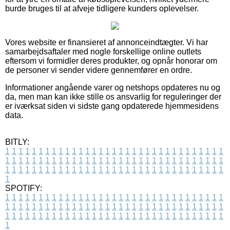
burde bruges til at afveje tidligere kunders oplevelser.
Vores website er finansieret af annonceindtægter. Vi har
samarbejdsaftaler med nogle forskellige online outlets
eftersom vi formidler deres produkter, og opnår honorar om
de personer vi sender videre gennemfører en ordre.
Informationer angående varer og netshops opdateres nu og
da, men man kan ikke stille os ansvarlig for reguleringer der
er iværksat siden vi sidste gang opdaterede hjemmesidens
data.
BITLY:
1
1
1
1
1
1
1
1
1
1
1
1
1
1
1
1
1
1
1
1
1
1
1
1
1
1
1
1
1
1
1
1
1
1
1
1
1
1
1
1
1
1
1
1
1
1
1
1
1
1
1
1
1
1
1
1
1
1
1
1
1
1
1
1
1
1
1
1
1
1
1
1
1
1
1
1
1
1
1
1
1
1
1
1
1
1
1
1
1
1
1
1
1
1
1
1
1
1
1
1
SPOTIFY:
1
1
1
1
1
1
1
1
1
1
1
1
1
1
1
1
1
1
1
1
1
1
1
1
1
1
1
1
1
1
1
1
1
1
1
1
1
1
1
1
1
1
1
1
1
1
1
1
1
1
1
1
1
1
1
1
1
1
1
1
1
1
1
1
1
1
1
1
1
1
1
1
1
1
1
1
1
1
1
1
1
1
1
1
1
1
1
1
1
1
1
1
1
1
1
1
1
1
1
1