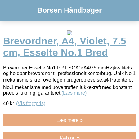
Borsen Håndbøger
Brevordner, A4, Violet, 7.5
cm, Esselte No.1 Bred
Brevordner Esselte No1 PP FSCÂ® A4/75 mmHøjkvalitets
og holdbar brevordner til professionelt kontorbrug. Unik No.1
mekanisme sikrer overlegen brugeroplevelse.â¢ Patenteret
No.1 mekanisme med uovertruffen lukkekraft med konstant
præcis lukning, garanteret
(Læs mere)
40
kr.
(Vis fragtpris)
Læs mere »
Køb nu »