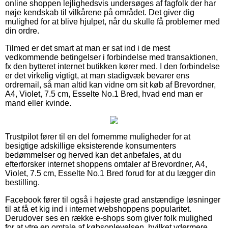
online shoppen lejlighedsvis undersøges af fagfolk der har
nøje kendskab til vilkårene på området. Det giver dig
mulighed for at blive hjulpet, når du skulle få problemer med
din ordre.
Tilmed er det smart at man er sat ind i de mest
vedkommende betingelser i forbindelse med transaktionen,
fx den bytteret internet butikken kører med. I den forbindelse
er det virkelig vigtigt, at man stadigvæk bevarer ens
ordremail, så man altid kan vidne om sit køb af Brevordner,
A4, Violet, 7.5 cm, Esselte No.1 Bred, hvad end man er
mand eller kvinde.
Trustpilot fører til en del fornemme muligheder for at
besigtige adskillige eksisterende konsumenters
bedømmelser og herved kan det anbefales, at du
efterforsker internet shoppens omtaler af Brevordner, A4,
Violet, 7.5 cm, Esselte No.1 Bred forud for at du lægger din
bestilling.
Facebook fører til også i højeste grad anstændige løsninger
til at få et kig ind i internet webshoppens popularitet.
Derudover ses en række e-shops som giver folk mulighed
for at ytre en omtale af købsoplevelsen, hvilket ydermere