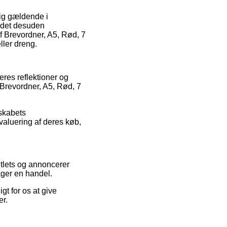
sig gældende i
r det desuden
af Brevordner, A5, Rød, 7
ller dreng.
eres reflektioner og
 Brevordner, A5, Rød, 7
lskabets
valuering af deres køb,
tlets og annoncerer
tager en handel.
t for os at give
er.