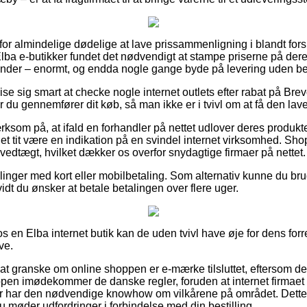
 for almindelige dødelige at lave prissammenligning i blandt forsk
af Elba e-butikker fundet det nødvendigt at stampe priserne på dere
inder – enormt, og endda nogle gange byde på levering uden be
e sig smart at checke nogle internet outlets efter rabat på Brev
 du gennemfører dit køb, så man ikke er i tvivl om at få den lave
som på, at ifald en forhandler på nettet udlover deres produkter
t tit være en indikation på en svindel internet virksomhed. Sho
vedtægt, hvilket dækker os overfor snydagtige firmaer på nettet.
llinger med kort eller mobilbetaling. Som alternativ kunne du brug
vidt du ønsker at betale betalingen over flere uger.
en Elba internet butik kan de uden tvivl have øje for dens forre
ve.
 at granske om online shoppen er e-mærke tilsluttet, eftersom de
pen imødekommer de danske regler, foruden at internet firmaet
er har den nødvendige knowhow om vilkårene på området. Dette 
 møder udfordringer i forbindelse med din bestilling.