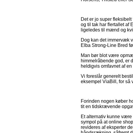
Det er jo super fleksibelt
og til tak har flertallet 
ligeledes til mænd og kv
Dog kan det immervæk vis
Elba Strong-Line Bred før
Man bør blot være opmærk
himmelråbende god, er de
heldigvis omfavnet af en 
Vi foreslår generelt besti
eksempel ViaBill, for så 
Forinden nogen køber hos 
tit en tidskrævende opga
Et alternativ kunne være
sympol på at online shop
revideres af eksperter d
håndsrækning, såfremt du