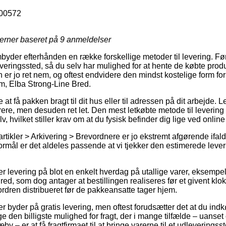
00572
jerner baseret på
9
anmeldelser
yder efterhånden en række forskellige metoder til levering. F
udleveringssted, så du selv har mulighed for at hente de købte produ
 er jo ret nem, og oftest endvidere den mindst kostelige form for
m, Elba Strong-Line Bred.
 få pakken bragt til dit hus eller til adressen på dit arbejde. L
ere, men desuden ret let. Den mest letkøbte metode til levering vi
v, hvilket stiller krav om at du fysisk befinder dig lige ved onl
rtikler > Arkivering > Brevordnere er jo ekstremt afgørende ifal
formål er det aldeles passende at vi tjekker den estimerede leveri
r levering på blot en enkelt hverdag på utallige varer, eksempe
ed, som dog antager at bestillingen realiseres før et givent klok
ordren distribueret før de pakkeansatte tager hjem.
er byder på gratis levering, men oftest forudsætter det at du indk
den billigste mulighed for fragt, der i mange tilfælde – uanset
y – er at få fragtfirmaet til at bringe varerne til et udleveringss