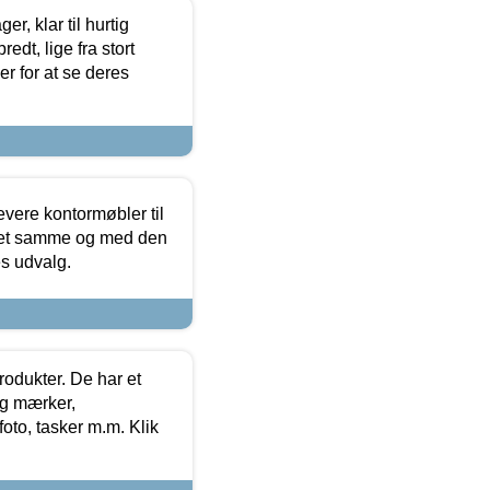
, klar til hurtig
edt, lige fra stort
er for at se deres
evere kontormøbler til
 det samme og med den
es udvalg.
rodukter. De har et
og mærker,
foto, tasker m.m. Klik