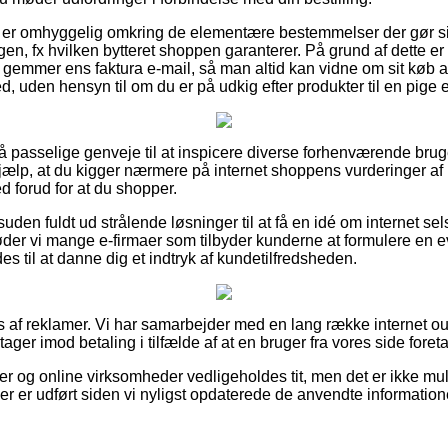
 du er omhyggelig omkring de elementære bestemmelser der gør 
gen, fx hvilken bytteret shoppen garanterer. På grund af dette e
d gemmer ens faktura e-mail, så man altid kan vidne om sit køb 
, uden hensyn til om du er på udkig efter produkter til en pige e
så passelige genveje til at inspicere diverse forhenværende brug
hjælp, at du kigger nærmere på internet shoppens vurderinger af
d forud for at du shopper.
den fuldt ud strålende løsninger til at få en idé om internet se
der vi mange e-firmaer som tilbyder kunderne at formulere en e
 til at danne dig et indtryk af kundetilfredsheden.
af reklamer. Vi har samarbejder med en lang række internet ou
tager imod betaling i tilfælde af at en bruger fra vores side fore
 og online virksomheder vedligeholdes tit, men det er ikke mulig
der er udført siden vi nyligst opdaterede de anvendte information