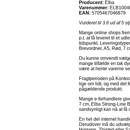
Producent:
Elba
Varenummer:
ELB1004
EAN:
5705467046879
Vurderet til
3.6
ud af 5 st
Mange online shops fremb
p.t. at få leveret til et 
tidspunkt. Leveringstypen
Brevordner, A5, Rød, 7 c
Du kunne omvendt vælge at
mange tilfælde en tak dyr
være at hente varerne sel
Fragtperioden på Kontora
lige om lidt, og med det 
pågældende produkt.
Mange e-forhandlere give
7 cm, Elba Strong-Line Br
sandsynligt kan nå at få 
En hel del internet handl
Derudover må du udvælge 
Horsens, Thisted eller Sæb