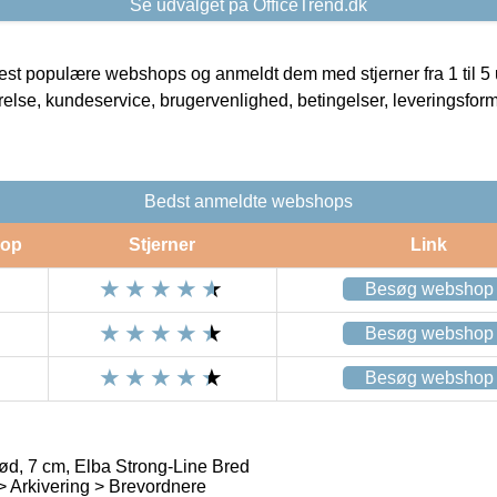
Se udvalget på OfficeTrend.dk
t populære webshops og anmeldt dem med stjerner fra 1 til 5 ud
rrelse, kundeservice, brugervenlighed, betingelser, leveringsfor
Bedst anmeldte webshops
op
Stjerner
Link
Besøg webshop
Besøg webshop
Besøg webshop
ød, 7 cm, Elba Strong-Line Bred
 > Arkivering > Brevordnere