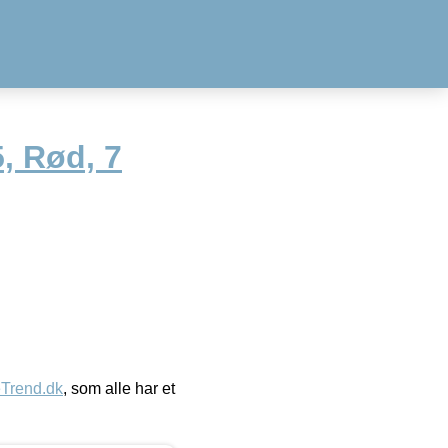
, Rød, 7
eTrend.dk
, som alle har et