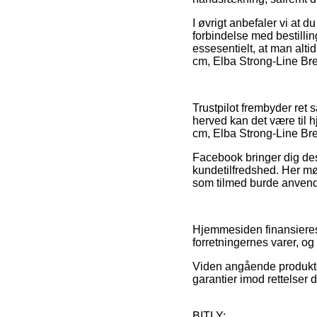
I øvrigt anbefaler vi at
forbindelse med bestillin
essesentielt, at man alti
cm, Elba Strong-Line Bred
Trustpilot frembyder ret 
herved kan det være til 
cm, Elba Strong-Line Bre
Facebook bringer dig desu
kundetilfredshed. Her mø
som tilmed burde anvendes
Hjemmesiden finansieres 
forretningernes varer, og 
Viden angående produkter
garantier imod rettelser 
BITLY: