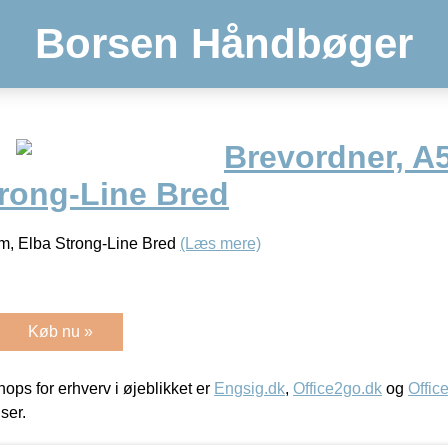
Borsen Håndbøger
Brevordner, A5
trong-Line Bred
cm, Elba Strong-Line Bred
(Læs mere)
Køb nu »
ps for erhverv i øjeblikket er
Engsig.dk
,
Office2go.dk
og
Offic
iser.