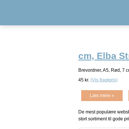
cm, Elba S
Brevordner, A5, Rød, 7 
45
kr.
(Vis fragtpris)
Læs mere »
De mest populære websho
stort sortiment til gode pr