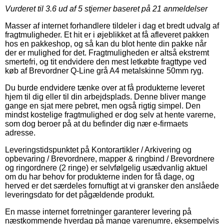
Vurderet til
3.6
ud af 5 stjerner baseret på
21
anmeldelser
Masser af internet forhandlere tildeler i dag et bredt udvalg af
fragtmuligheder. Et hit er i øjeblikket at få afleveret pakken
hos en pakkeshop, og så kan du blot hente din pakke når
der er mulighed for det. Fragtmuligheden er altså ekstremt
smertefri, og tit endvidere den mest letkøbte fragttype ved
køb af Brevordner Q-Line grå A4 metalskinne 50mm ryg.
Du burde endvidere tænke over at få produkterne leveret
hjem til dig eller til din arbejdsplads. Denne bliver mange
gange en sjat mere pebret, men også rigtig simpel. Den
mindst kostelige fragtmulighed er dog selv at hente varerne,
som dog beroer på at du befinder dig nær e-firmaets
adresse.
Leveringstidspunktet på Kontorartikler / Arkivering og
opbevaring / Brevordnere, mapper & ringbind / Brevordnere
og ringordnere (2 ringe) er selvfølgelig usædvanlig aktuel
om du har behov for produkterne inden for få dage, og
herved er det særdeles fornuftigt at vi gransker den anslåede
leveringsdato for det pågældende produkt.
En masse internet forretninger garanterer levering på
næstkommende hverdag på mange varenumre, eksempelvis