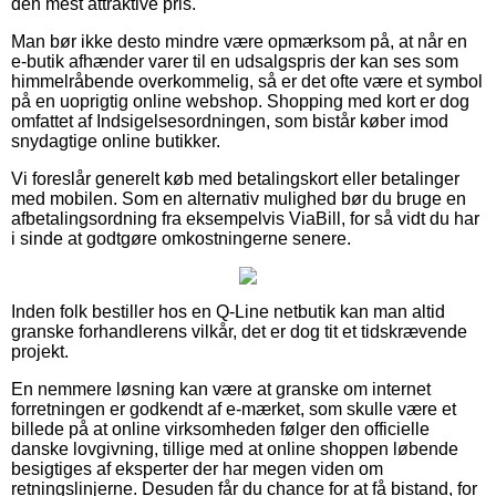
den mest attraktive pris.
Man bør ikke desto mindre være opmærksom på, at når en
e-butik afhænder varer til en udsalgspris der kan ses som
himmelråbende overkommelig, så er det ofte være et symbol
på en uoprigtig online webshop. Shopping med kort er dog
omfattet af Indsigelsesordningen, som bistår køber imod
snydagtige online butikker.
Vi foreslår generelt køb med betalingskort eller betalinger
med mobilen. Som en alternativ mulighed bør du bruge en
afbetalingsordning fra eksempelvis ViaBill, for så vidt du har
i sinde at godtgøre omkostningerne senere.
Inden folk bestiller hos en Q-Line netbutik kan man altid
granske forhandlerens vilkår, det er dog tit et tidskrævende
projekt.
En nemmere løsning kan være at granske om internet
forretningen er godkendt af e-mærket, som skulle være et
billede på at online virksomheden følger den officielle
danske lovgivning, tillige med at online shoppen løbende
besigtiges af eksperter der har megen viden om
retningslinjerne. Desuden får du chance for at få bistand, for