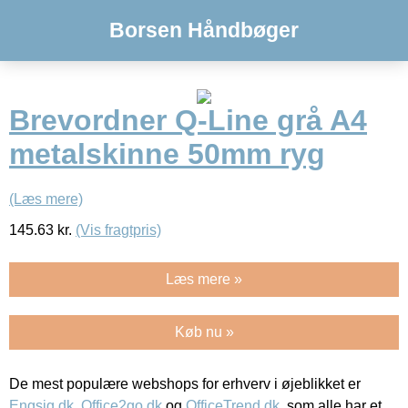
Borsen Håndbøger
Brevordner Q-Line grå A4
metalskinne 50mm ryg
(Læs mere)
145.63
kr.
(Vis fragtpris)
Læs mere »
Køb nu »
De mest populære webshops for erhverv i øjeblikket er
Engsig.dk
,
Office2go.dk
og
OfficeTrend.dk
, som alle har et