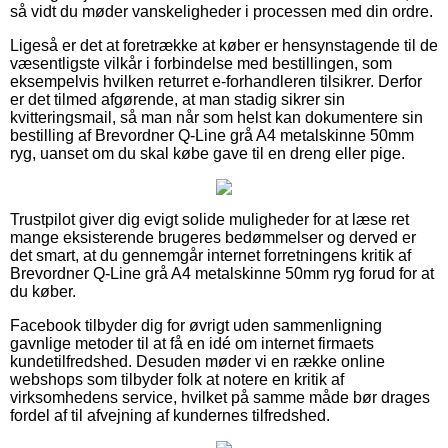
så vidt du møder vanskeligheder i processen med din ordre.
Ligeså er det at foretrække at køber er hensynstagende til de
væsentligste vilkår i forbindelse med bestillingen, som
eksempelvis hvilken returret e-forhandleren tilsikrer. Derfor
er det tilmed afgørende, at man stadig sikrer sin
kvitteringsmail, så man når som helst kan dokumentere sin
bestilling af Brevordner Q-Line grå A4 metalskinne 50mm
ryg, uanset om du skal købe gave til en dreng eller pige.
Trustpilot giver dig evigt solide muligheder for at læse ret
mange eksisterende brugeres bedømmelser og derved er
det smart, at du gennemgår internet forretningens kritik af
Brevordner Q-Line grå A4 metalskinne 50mm ryg forud for at
du køber.
Facebook tilbyder dig for øvrigt uden sammenligning
gavnlige metoder til at få en idé om internet firmaets
kundetilfredshed. Desuden møder vi en række online
webshops som tilbyder folk at notere en kritik af
virksomhedens service, hvilket på samme måde bør drages
fordel af til afvejning af kundernes tilfredshed.