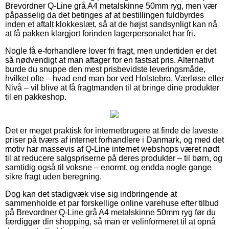
Brevordner Q-Line grå A4 metalskinne 50mm ryg, men vær
påpasselig da det betinges af at bestillingen fuldbyrdes
inden et aftalt klokkeslæt, så at de højst sandsynligt kan nå
at få pakken klargjort forinden lagerpersonalet har fri.
Nogle få e-forhandlere lover fri fragt, men undertiden er det
så nødvendigt at man aftager for en fastsat pris. Alternativt
burde du snuppe den mest prisbevidste leveringsmåde,
hvilket ofte – hvad end man bor ved Holstebro, Værløse eller
Nivå – vil blive at få fragtmanden til at bringe dine produkter
til en pakkeshop.
Det er meget praktisk for internetbrugere at finde de laveste
priser på tværs af internet forhandlere i Danmark, og med det
motiv har massevis af Q-Line internet webshops været nødt
til at reducere salgspriserne på deres produkter – til børn, og
samtidig også til voksne – enormt, og endda nogle gange
sikre fragt uden beregning.
Dog kan det stadigvæk vise sig indbringende at
sammenholde et par forskellige online varehuse efter tilbud
på Brevordner Q-Line grå A4 metalskinne 50mm ryg før du
færdiggør din shopping, så man er velinformeret til at opnå