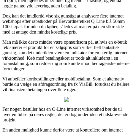
til børn, men ligeledes til kvinder og mænd – drastisk, og endda
nogle gange yde levering uden betaling.
Dog kan det imidlertid vise sig gunstigt at analysere flere internet
webshops efter rabatkoder på Brevordneretiket Q-Line blå 50mm
100stk/pak forinden du køber, således at man er på den sikre side
med at antage den mindst kostelige pris.
Man må ikke desto mindre være opmærksom på, at hvis en e-butik
reklamerer et produkt for en salgspris som virker helt fantastisk
gunstig, kan det undertiden være en indikator for en uærlig internet
virksomhed. Køb med betalingskort er trods alt inkluderet i en
foranstaltning, som redder dig som kunde imod bedrageriske internet
forretninger.
Vi anbefaler kortbestillinger eller mobilbetaling. Som et alternativ
burde du vælge en afdragsordning fra fx ViaBill, forudsat du hellere
vil finansiere betalingen over flere uger.
Før nogen bestiller hos en Q-Line internet virksomhed bør de til
hver en tid se på deres regler, det er dog undertiden et tidskrævende
projekt.
En anden mulighed kunne derfor være at kontrollere om internet