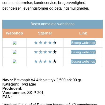
sortimentstørrelse, kundeservice, brugervenlighed,
betingelser, leveringsformer og betalingsmuligheder.
Bedst anmeldte webshops
Webshop
Stjerner
Link
Besøg webshop
Besøg webshop
Besøg webshop
Navn:
Brevpapir A4 4 farvet tryk 2.500 ark 90 gr.
Kategori:
Tryksager
Producent:
Varenummer:
SK-P-201
EAN:
Vurderet til
4.4
ud af 5 stjerner baseret på
42
anmeldelser