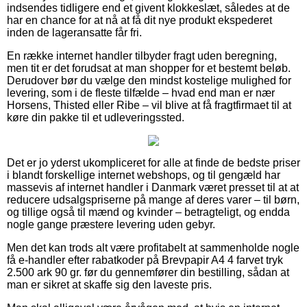
indsendes tidligere end et givent klokkeslæt, således at de
har en chance for at nå at få dit nye produkt ekspederet
inden de lageransatte får fri.
En række internet handler tilbyder fragt uden beregning,
men tit er det forudsat at man shopper for et bestemt beløb.
Derudover bør du vælge den mindst kostelige mulighed for
levering, som i de fleste tilfælde – hvad end man er nær
Horsens, Thisted eller Ribe – vil blive at få fragtfirmaet til at
køre din pakke til et udleveringssted.
Det er jo yderst ukompliceret for alle at finde de bedste priser
i blandt forskellige internet webshops, og til gengæld har
massevis af internet handler i Danmark været presset til at at
reducere udsalgspriserne på mange af deres varer – til børn,
og tillige også til mænd og kvinder – betragteligt, og endda
nogle gange præstere levering uden gebyr.
Men det kan trods alt være profitabelt at sammenholde nogle
få e-handler efter rabatkoder på Brevpapir A4 4 farvet tryk
2.500 ark 90 gr. før du gennemfører din bestilling, sådan at
man er sikret at skaffe sig den laveste pris.