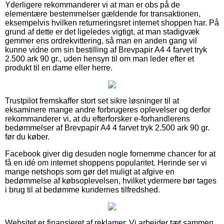
Yderligere rekommanderer vi at man er obs på de
elementære bestemmelser gældende for transaktionen,
eksempelvis hvilken returneringsret internet shoppen har. På
grund af dette er det ligeledes vigtigt, at man stadigvæk
gemmer ens ordrekvittering, så man en anden gang vil
kunne vidne om sin bestilling af Brevpapir A4 4 farvet tryk
2.500 ark 90 gr., uden hensyn til om man leder efter et
produkt til en dame eller herre.
Trustpilot fremskaffer stort set sikre løsninger til at
eksaminere mange andre forbrugeres oplevelser og derfor
rekommanderer vi, at du efterforsker e-forhandlerens
bedømmelser af Brevpapir A4 4 farvet tryk 2.500 ark 90 gr.
før du køber.
Facebook giver dig desuden nogle fornemme chancer for at
få en idé om internet shoppens popularitet. Herinde ser vi
mange netshops som gør det muligt at afgive en
bedømmelse af købsoplevelsen, hvilket ydermere bør tages
i brug til at bedømme kundernes tilfredshed.
Websitet er finansieret af reklamer. Vi arbejder tæt sammen