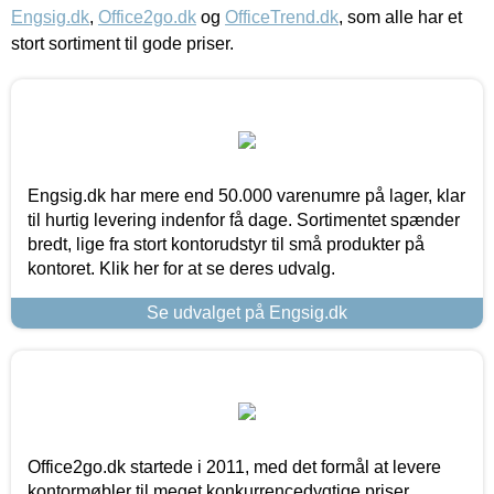
Engsig.dk
,
Office2go.dk
og
OfficeTrend.dk
, som alle har et
stort sortiment til gode priser.
Engsig.dk har mere end 50.000 varenumre på lager, klar
til hurtig levering indenfor få dage. Sortimentet spænder
bredt, lige fra stort kontorudstyr til små produkter på
kontoret. Klik her for at se deres udvalg.
Se udvalget på Engsig.dk
Office2go.dk startede i 2011, med det formål at levere
kontormøbler til meget konkurrencedygtige priser,