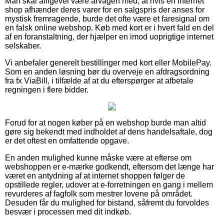
Man skal alligevel være årvågen med, at hvis en internet
shop afhænder deres varer for en salgspris der anses for
mystisk fremragende, burde det ofte være et faresignal om
en falsk online webshop. Køb med kort er i hvert fald en del
af en foranstaltning, der hjælper en imod uoprigtige internet
selskaber.
Vi anbefaler generelt bestillinger med kort eller MobilePay.
Som en anden løsning bør du overveje en afdragsordning
fra fx ViaBill, i tilfælde af at du efterspørger at afbetale
regningen i flere bidder.
Forud for at nogen køber på en webshop burde man altid
gøre sig bekendt med indholdet af dens handelsaftale, dog
er det oftest en omfattende opgave.
En anden mulighed kunne måske være at efterse om
webshoppen er e-mærke godkendt, eftersom det længe har
været en antydning af at internet shoppen følger de
opstillede regler, udover at e-forretningen en gang i mellem
revurderes af fagfolk som mestrer lovene på området.
Desuden får du mulighed for bistand, såfremt du forvoldes
besvær i processen med dit indkøb.