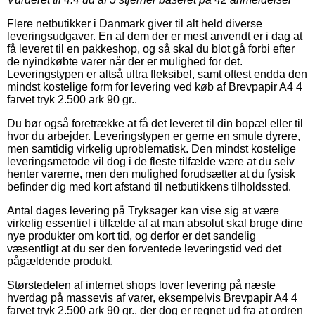
Flere netbutikker i Danmark giver til alt held diverse
leveringsudgaver. En af dem der er mest anvendt er i dag at
få leveret til en pakkeshop, og så skal du blot gå forbi efter
de nyindkøbte varer når der er mulighed for det.
Leveringstypen er altså ultra fleksibel, samt oftest endda den
mindst kostelige form for levering ved køb af Brevpapir A4 4
farvet tryk 2.500 ark 90 gr..
Du bør også foretrække at få det leveret til din bopæl eller til
hvor du arbejder. Leveringstypen er gerne en smule dyrere,
men samtidig virkelig uproblematisk. Den mindst kostelige
leveringsmetode vil dog i de fleste tilfælde være at du selv
henter varerne, men den mulighed forudsætter at du fysisk
befinder dig med kort afstand til netbutikkens tilholdssted.
Antal dages levering på Tryksager kan vise sig at være
virkelig essentiel i tilfælde af at man absolut skal bruge dine
nye produkter om kort tid, og derfor er det sandelig
væsentligt at du ser den forventede leveringstid ved det
pågældende produkt.
Størstedelen af internet shops lover levering på næste
hverdag på massevis af varer, eksempelvis Brevpapir A4 4
farvet tryk 2.500 ark 90 gr., der dog er regnet ud fra at ordren