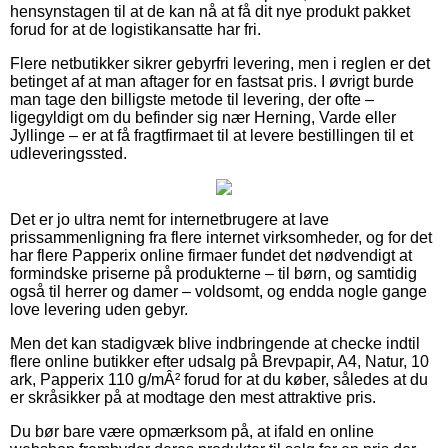
hensynstagen til at de kan nå at få dit nye produkt pakket
forud for at de logistikansatte har fri.
Flere netbutikker sikrer gebyrfri levering, men i reglen er det
betinget af at man aftager for en fastsat pris. I øvrigt burde
man tage den billigste metode til levering, der ofte –
ligegyldigt om du befinder sig nær Herning, Varde eller
Jyllinge – er at få fragtfirmaet til at levere bestillingen til et
udleveringssted.
Det er jo ultra nemt for internetbrugere at lave
prissammenligning fra flere internet virksomheder, og for det
har flere Papperix online firmaer fundet det nødvendigt at
formindske priserne på produkterne – til børn, og samtidig
også til herrer og damer – voldsomt, og endda nogle gange
love levering uden gebyr.
Men det kan stadigvæk blive indbringende at checke indtil
flere online butikker efter udsalg på Brevpapir, A4, Natur, 10
ark, Papperix 110 g/mÂ² forud for at du køber, således at du
er skråsikker på at modtage den mest attraktive pris.
Du bør bare være opmærksom på, at ifald en online