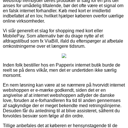
webshop frembyder deres produkter til salg for en pris der
anses for umådelig tiltalende, bør det ofte være et signal om
en falsk internet forhandler. Køb med kort er imidlertid
indbefattet af en lov, hvilket hjælper køberen overfor uærlige
online virksomheder.
Vi slår generelt et slag for shopping med kort eller
MobilePay. Som alternativ bør du drage nytte af et
afdragstilbud som fx ViaBill, ifald du efterspørger at afbetale
omkostningerne over et længere tidsrum.
Inden folk bestiller hos en Papperix internet butik burde de
reelt se på dens vilkår, men det er undertiden ikke særlig
morsomt.
En nem løsning kan være at se nærmere på hvorvidt internet
webshoppen er e-mærke godkendt, siden det er en
angivelse af at internet webshoppen adlyder de danske
love, foruden at e-forhandleren fra tid til anden gennemses
af sagkyndige der er meget bekendte med retningslinjerne.
Desuden får du anledning til at blive assisteret, såfremt du
forvoldes besvær som følge af din ordre.
Tillige anbefales det at køberen er hensynstagende til de