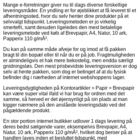
Mange e-forretninger giver nu til dags diverse forskellige
leveringsmåder. En yndling er for øjeblikket at få leveret til et
afhentningssted, hvor du selv henter dine produkter på et
selvvalgt tidspunkt. Leveringsmetoden er jo virkelig
smertefri, samt desuden ligeledes den mest betalelige
leveringsmetode ved køb af Brevpapir, A4, Natur, 10 ark,
Papperix 110 g/mÂ².
Du kan på samme måde afveje for og imod at få pakken
bragt til din bopæl eller til når du er på job. Fragtmuligheden
er almindeligvis et hak mere bekostelig, men endda særligt
gnidningsløs. Den mest prisbevidste leveringsversion er dog
selv at hente pakken, som dog er betinget af at du fysisk
befinder dig i nærheden af internet webshoppens lager.
Leveringsdygtigheden på Kontorartikler > Papir > Brevpapir
kan være super vital ifald vi har brug for ordren med det
samme, så herved er det øjensynligt på sin plads at man
kigger nærmere på den anslåede leveringsdato ved det
pågældende produkt.
En stor portion internet butikker udlover 1 dags levering på
deres bedst sælgende varer, eksempelvis Brevpapir, A4,
Natur, 10 ark, Papperix 110 g/mÂ², hvilket dog beroer på at
handlen laves inden et besluttet tidspunkt, med