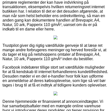
primære reglementer der kan have indvirkning på
transaktionen, eksempelvis hvilken returneringsret internet
butikken har. I relation til det er det desuden afgørende, at
man når som helst beholder ens ordrekvittering, så man en
anden gang kan dokumentere handlen af Brevpapir, A4,
Natur, 10 ark, Papperix 110 g/mÂ², uanset om du er på
indkøb til en dame eller herre.
Trustpilot giver dig rigtig værdifulde genveje til at læse ret
mange andre forbrugeres meninger og herved foreslår vi, at
du tager et kig på netshoppens omtaler af Brevpapir, A4,
Natur, 10 ark, Papperix 110 g/mÂ² inden du bestiller.
Facebook indebærer tillige stort set værdifulde muligheder
for at få kendskab til internet forhandlerens kundetilfredshed.
Desuden møder vi en del e-handler hvor folk kan udforme
en anmeldelse af deres købsoplevelse, som lige så vel bør
tages i brug til at få et indtryk af tidligere kunders oplevelser.
Denne hjemmeside er finansieret af annonceindtægter. Vi
har samarbejdsaftaler med en mængde online varehuse
hvor vi introducerer deres produkter, og tjener provision for