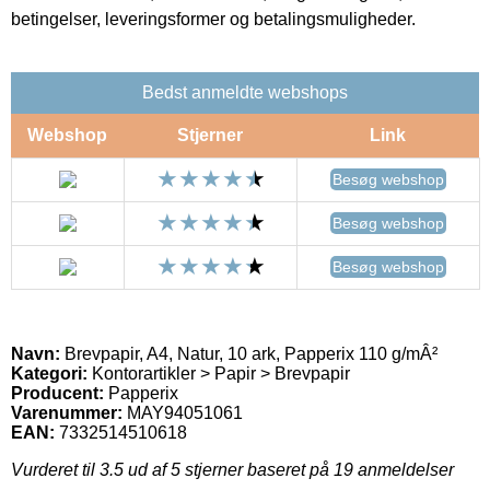
betingelser, leveringsformer og betalingsmuligheder.
Bedst anmeldte webshops
Webshop
Stjerner
Link
Besøg webshop
Besøg webshop
Besøg webshop
Navn:
Brevpapir, A4, Natur, 10 ark, Papperix 110 g/mÂ²
Kategori:
Kontorartikler > Papir > Brevpapir
Producent:
Papperix
Varenummer:
MAY94051061
EAN:
7332514510618
Vurderet til
3.5
ud af 5 stjerner baseret på
19
anmeldelser