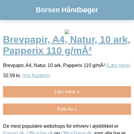
Borsen Håndbøger
Brevpapir, A4, Natur, 10 ark,
Papperix 110 g/mÂ²
Brevpapir, A4, Natur, 10 ark, Papperix 110 g/mÂ²
(Læs mere)
32.59
kr.
(Vis fragtpris)
Læs mere »
Køb nu »
De mest populære webshops for erhverv i øjeblikket er
Engsig.dk
,
Office2go.dk
og
OfficeTrend.dk
, som alle har et