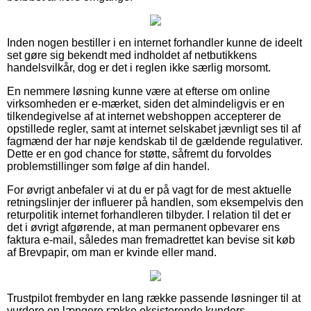
Inden nogen bestiller i en internet forhandler kunne de ideelt
set gøre sig bekendt med indholdet af netbutikkens
handelsvilkår, dog er det i reglen ikke særlig morsomt.
En nemmere løsning kunne være at efterse om online
virksomheden er e-mærket, siden det almindeligvis er en
tilkendegivelse af at internet webshoppen accepterer de
opstillede regler, samt at internet selskabet jævnligt ses til af
fagmænd der har nøje kendskab til de gældende regulativer.
Dette er en god chance for støtte, såfremt du forvoldes
problemstillinger som følge af din handel.
For øvrigt anbefaler vi at du er på vagt for de mest aktuelle
retningslinjer der influerer på handlen, som eksempelvis den
returpolitik internet forhandleren tilbyder. I relation til det er
det i øvrigt afgørende, at man permanent opbevarer ens
faktura e-mail, således man fremadrettet kan bevise sit køb
af Brevpapir, om man er kvinde eller mand.
Trustpilot frembyder en lang række passende løsninger til at
vurdere en længere række eksisterende kunders