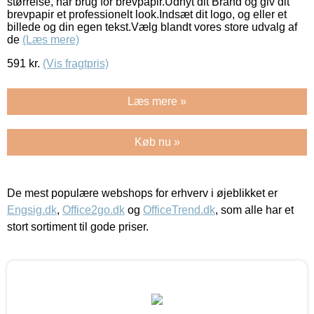
størrelse, har brug for brevpapir.Udnyt dit Brand og giv dit
brevpapir et professionelt look.Indsæt dit logo, og eller et
billede og din egen tekst.Vælg blandt vores store udvalg af
de
(Læs mere)
591
kr.
(Vis fragtpris)
Læs mere »
Køb nu »
De mest populære webshops for erhverv i øjeblikket er
Engsig.dk
,
Office2go.dk
og
OfficeTrend.dk
, som alle har et
stort sortiment til gode priser.