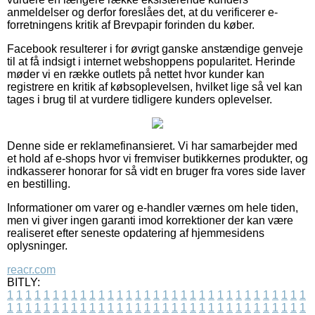
anmeldelser og derfor foreslåes det, at du verificerer e-
forretningens kritik af Brevpapir forinden du køber.
Facebook resulterer i for øvrigt ganske anstændige genveje
til at få indsigt i internet webshoppens popularitet. Herinde
møder vi en række outlets på nettet hvor kunder kan
registrere en kritik af købsoplevelsen, hvilket lige så vel kan
tages i brug til at vurdere tidligere kunders oplevelser.
Denne side er reklamefinansieret. Vi har samarbejder med
et hold af e-shops hvor vi fremviser butikkernes produkter, og
indkasserer honorar for så vidt en bruger fra vores side laver
en bestilling.
Informationer om varer og e-handler værnes om hele tiden,
men vi giver ingen garanti imod korrektioner der kan være
realiseret efter seneste opdatering af hjemmesidens
oplysninger.
reacr.com
BITLY:
1
1
1
1
1
1
1
1
1
1
1
1
1
1
1
1
1
1
1
1
1
1
1
1
1
1
1
1
1
1
1
1
1
1
1
1
1
1
1
1
1
1
1
1
1
1
1
1
1
1
1
1
1
1
1
1
1
1
1
1
1
1
1
1
1
1