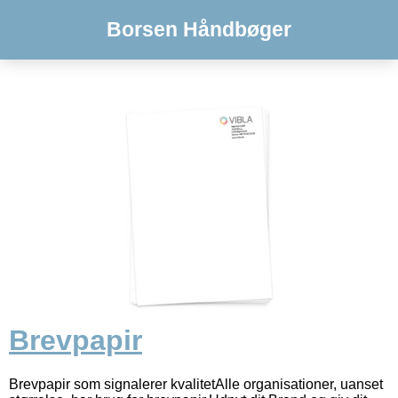
Borsen Håndbøger
Brevpapir
Brevpapir som signalerer kvalitetAlle organisationer, uanset