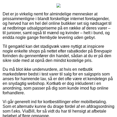
Det er jo virkelig nemt for almindelige mennesker at
prissammenligne i blandt forskellige internet foretagender,
og herved har en hel del online butikker set sig nødsaget til
at nedbringe udsalgspriserne på en række af deres varer –
til juniorer, samt også til mænd og kvinder – helt i bund, og
endda nogle gange frembyde levering uden gebyr.
Til gengæld kan det stadigvæk være nyttigt at inspicere
nogle enkelte shops på nettet efter rabatkoder på Brevpapir
forinden du gennemfører din handel, sådan at du er på den
sikre side med at opnå den mindst kostelige pris.
Du må blot ikke undervurdere, at hvis en netbutik
markedsfører bedst i test varer til salg for en salgspris som
anses for hamrende lav, så er det ofte være et kendetegn på
en snydagtig webshop. Kortkøb er dog inkluderet i en
anordning, som passer på dig som kunde imod fup online
forhandlere.
Vi går generelt ind for kortbestillinger eller mobilbetaling.
Som et alternativ kunne du drage fordel af en afdragsordning
som f.eks. ViaBill, for så vidt du har til hensigt at afbetale
beløbet af flere omgange.