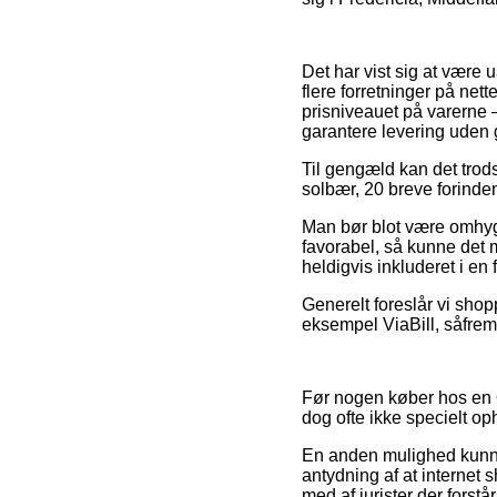
Det har vist sig at være 
flere forretninger på nett
prisniveauet på varerne –
garantere levering uden 
Til gengæld kan det trods
solbær, 20 breve forinden
Man bør blot være omhygg
favorabel, så kunne det 
heldigvis inkluderet i en
Generelt foreslår vi shop
eksempel ViaBill, såfrem
Før nogen køber hos en Ø
dog ofte ikke specielt o
En anden mulighed kunne v
antydning af at internet 
med af jurister der forst