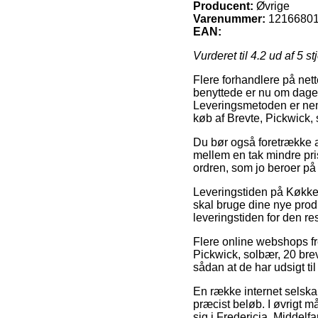
Producent:
Øvrige
Varenummer:
1216680
EAN:
Vurderet til
4.2
ud af 5 st
Flere forhandlere på net
benyttede er nu om dage p
Leveringsmetoden er neml
køb af Brevte, Pickwick, 
Du bør også foretrække at
mellem en tak mindre pris
ordren, som jo beroer på 
Leveringstiden på Køkken 
skal bruge dine nye produ
leveringstiden for den re
Flere online webshops fr
Pickwick, solbær, 20 brev
sådan at de har udsigt til
En række internet selskab
præcist beløb. I øvrigt m
sig i Fredericia, Middelfar