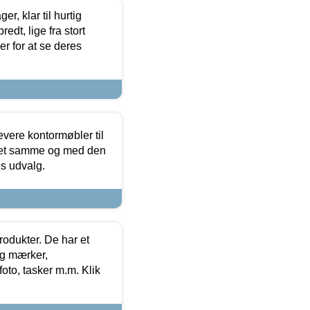
, klar til hurtig
edt, lige fra stort
er for at se deres
evere kontormøbler til
 det samme og med den
es udvalg.
rodukter. De har et
og mærker,
foto, tasker m.m. Klik