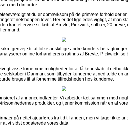
essen med din ordre.
lelsesværdigt at du er opmærksom på de primære forhold der er
ngsret netshoppen lover. Her er det ligeledes vigtigt, at man sta
tiden kan eftervise sit køb af Brevte, Pickwick, solbær, 20 brev
eller mand.
 sikre genveje til at tolke adskillige andre kunders betragtninger
nalyserer online forhandlerens ratings af Brevte, Pickwick, solb
vrigt visse fornemme muligheder for at få kendskab til netbutikk
e selskaber i Danmark som tilbyder kunderne at nedfælde en a
urde bruges til at fornemme tilfredsheden hos kunderne.
nsieret af annonceindtægter. Vi arbejder tæt sammen med nogle
r virksomhedernes produkter, og tjener kommission når en af vore
rmaer på nettet ajourføres fra tid til anden, men vi tager ikke an
r at vi sidst opdaterede vores data.