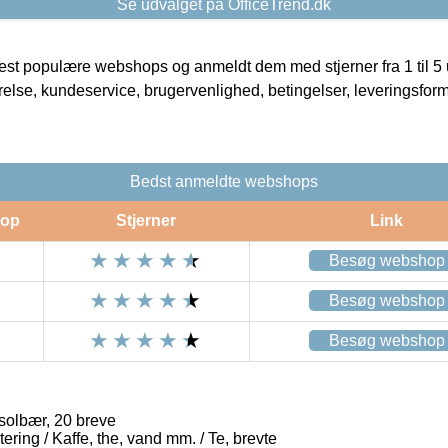
Se udvalget på OfficeTrend.dk
t populære webshops og anmeldt dem med stjerner fra 1 til 5 ud
rrelse, kundeservice, brugervenlighed, betingelser, leveringsfor
Bedst anmeldte webshops
op
Stjerner
Link
Besøg webshop
Besøg webshop
Besøg webshop
solbær, 20 breve
ring / Kaffe, the, vand mm. / Te, brevte