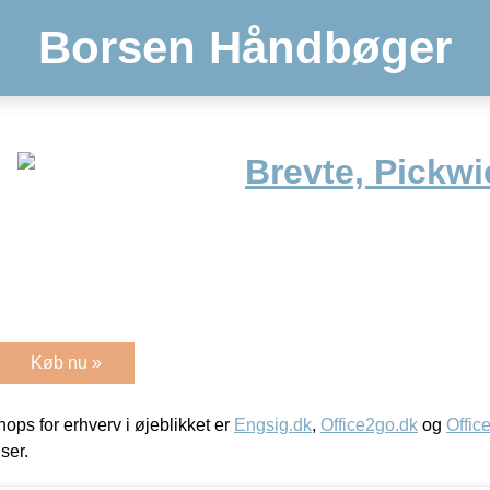
Borsen Håndbøger
Brevte, Pickwi
Køb nu »
ps for erhverv i øjeblikket er
Engsig.dk
,
Office2go.dk
og
Offic
iser.