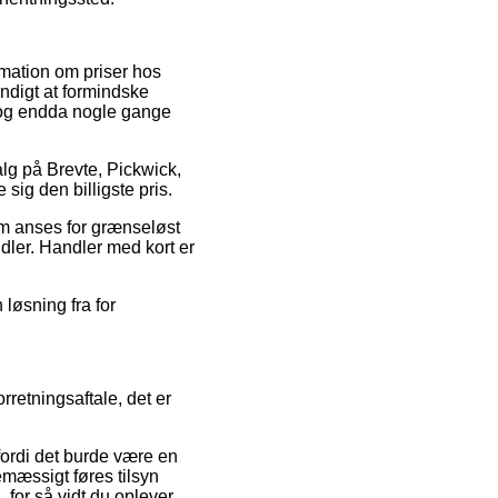
rmation om priser hos
vendigt at formindske
t, og endda nogle gange
alg på Brevte, Pickwick,
sig den billigste pris.
om anses for grænseløst
dler. Handler med kort er
 løsning fra for
retningsaftale, det er
fordi det burde være en
nemæssigt føres tilsyn
 for så vidt du oplever