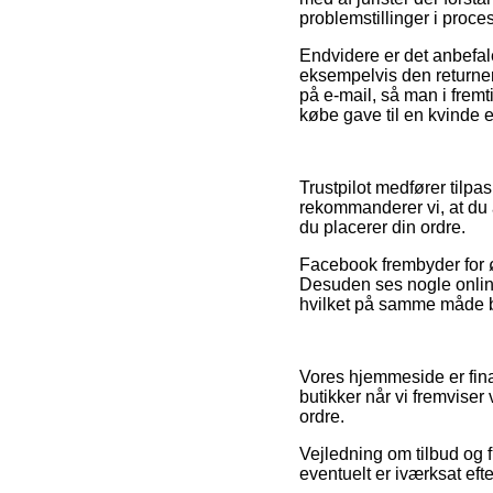
problemstillinger i proc
Endvidere er det anbefa
eksempelvis den returneri
på e-mail, så man i frem
købe gave til en kvinde 
Trustpilot medfører tilpas
rekommanderer vi, at du a
du placerer din ordre.
Facebook frembyder for ø
Desuden ses nogle onlin
hvilket på samme måde b
Vores hjemmeside er fina
butikker når vi fremvise
ordre.
Vejledning om tilbud og fi
eventuelt er iværksat efte