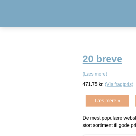
20 breve
(Læs mere)
471.75
kr.
(Vis fragtpris)
Læs mere »
De mest populære websho
stort sortiment til gode pr