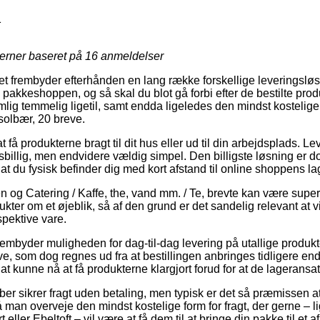
1
jerner baseret på
16
anmeldelser
tet frembyder efterhånden en lang række forskellige leveringslø
akkeshoppen, og så skal du blot gå forbi efter de bestilte produ
ig temmelig ligetil, samt endda ligeledes den mindst kostelig
solbær, 20 breve.
 få produkterne bragt til dit hus eller ud til din arbejdsplads. L
billig, men endvidere vældig simpel. Den billigste løsning er do
at du fysisk befinder dig med kort afstand til online shoppens la
og Catering / Kaffe, the, vand mm. / Te, brevte kan være super v
kter om et øjeblik, så af den grund er det sandelig relevant at v
spektive vare.
embyder muligheden for dag-til-dag levering på utallige produkt
e, som dog regnes ud fra at bestillingen anbringes tidligere end 
 at kunne nå at få produkterne klargjort forud for at de lageransatt
er sikrer fragt uden betaling, men typisk er det så præmissen at 
å man overveje den mindst kostelige form for fragt, der gerne – l
t eller Ebeltoft – vil være at få dem til at bringe din pakke til et 