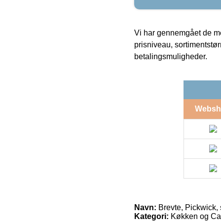
Vi har gennemgået de mes
prisniveau, sortimentstø
betalingsmuligheder.
Websh
Navn:
Brevte, Pickwick, 
Kategori:
Køkken og Cate