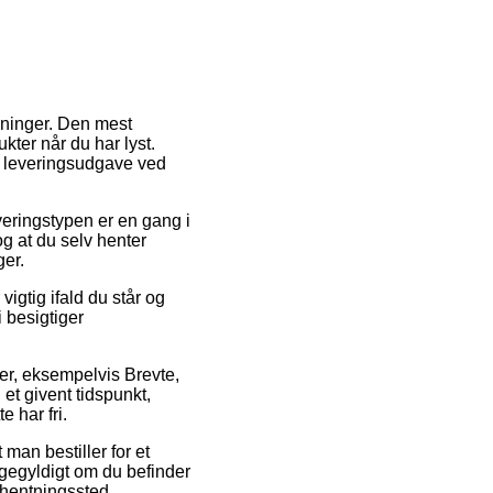
sninger. Den mest
kter når du har lyst.
e leveringsudgave ved
everingstypen er en gang i
g at du selv henter
ger.
igtig ifald du står og
i besigtiger
er, eksempelvis Brevte,
et givent tidspunkt,
e har fri.
man bestiller for et
igegyldigt om du befinder
afhentningssted.