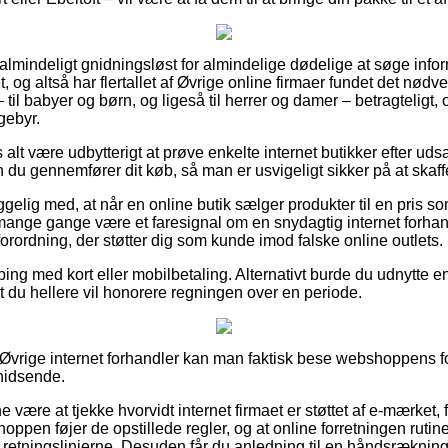
ualmindeligt gnidningsløst for almindelige dødelige at søge info
et, og altså har flertallet af Øvrige online firmaer fundet det nød
 til babyer og børn, og ligeså til herrer og damer – betragtelig
gebyr.
 alt være udbytterigt at prøve enkelte internet butikker efter uds
 du gennemfører dit køb, så man er usvigeligt sikker på at skaffe 
elig med, at når en online butik sælger produkter til en pris s
mange gange være et faresignal om en snydagtig internet forhan
 forordning, der støtter dig som kunde imod falske online outlets.
ping med kort eller mobilbetaling. Alternativt burde du udnytte en
t du hellere vil honorere regningen over en periode.
vrige internet forhandler kan man faktisk bese webshoppens for
phidsende.
ære at tjekke hvorvidt internet firmaet er støttet af e-mærket, 
shoppen føjer de opstillede regler, og at online forretningen ruti
år retningslinjerne. Desuden får du anledning til en håndsrækning,