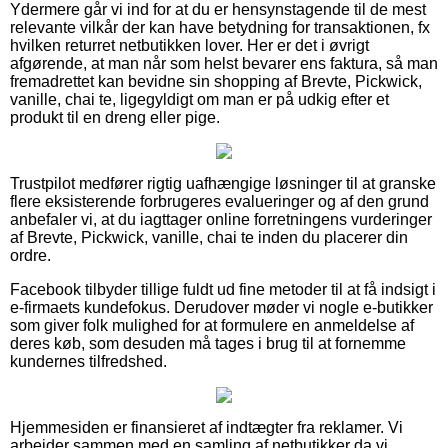
Ydermere går vi ind for at du er hensynstagende til de mest
relevante vilkår der kan have betydning for transaktionen, fx
hvilken returret netbutikken lover. Her er det i øvrigt
afgørende, at man når som helst bevarer ens faktura, så man
fremadrettet kan bevidne sin shopping af Brevte, Pickwick,
vanille, chai te, ligegyldigt om man er på udkig efter et
produkt til en dreng eller pige.
Trustpilot medfører rigtig uafhængige løsninger til at granske
flere eksisterende forbrugeres evalueringer og af den grund
anbefaler vi, at du iagttager online forretningens vurderinger
af Brevte, Pickwick, vanille, chai te inden du placerer din
ordre.
Facebook tilbyder tillige fuldt ud fine metoder til at få indsigt i
e-firmaets kundefokus. Derudover møder vi nogle e-butikker
som giver folk mulighed for at formulere en anmeldelse af
deres køb, som desuden må tages i brug til at fornemme
kundernes tilfredshed.
Hjemmesiden er finansieret af indtægter fra reklamer. Vi
arbejder sammen med en samling af netbutikker da vi