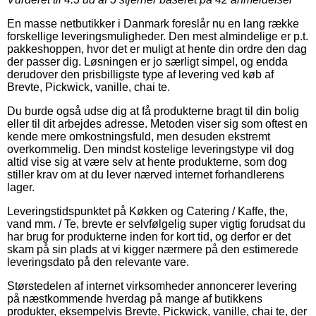
En masse netbutikker i Danmark foreslår nu en lang række
forskellige leveringsmuligheder. Den mest almindelige er p.t.
pakkeshoppen, hvor det er muligt at hente din ordre den dag
der passer dig. Løsningen er jo særligt simpel, og endda
derudover den prisbilligste type af levering ved køb af
Brevte, Pickwick, vanille, chai te.
Du burde også udse dig at få produkterne bragt til din bolig
eller til dit arbejdes adresse. Metoden viser sig som oftest en
kende mere omkostningsfuld, men desuden ekstremt
overkommelig. Den mindst kostelige leveringstype vil dog
altid vise sig at være selv at hente produkterne, som dog
stiller krav om at du lever nærved internet forhandlerens
lager.
Leveringstidspunktet på Køkken og Catering / Kaffe, the,
vand mm. / Te, brevte er selvfølgelig super vigtig forudsat du
har brug for produkterne inden for kort tid, og derfor er det
skam på sin plads at vi kigger nærmere på den estimerede
leveringsdato på den relevante vare.
Størstedelen af internet virksomheder annoncerer levering
på næstkommende hverdag på mange af butikkens
produkter, eksempelvis Brevte, Pickwick, vanille, chai te, der