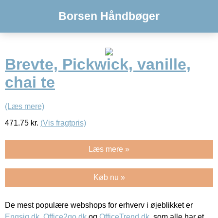
Borsen Håndbøger
Brevte, Pickwick, vanille,
chai te
(Læs mere)
471.75
kr.
(Vis fragtpris)
Læs mere »
Køb nu »
De mest populære webshops for erhverv i øjeblikket er
Engsig.dk
,
Office2go.dk
og
OfficeTrend.dk
, som alle har et