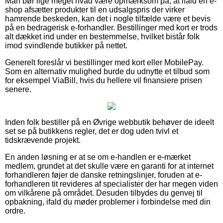
Man bør lige meget hvad være opmærksom på, at ifald en e-
shop afsætter produkter til en udsalgspris der virker
hamrende beskeden, kan det i nogle tilfælde være et bevis
på en bedragerisk e-forhandler. Bestillinger med kort er trods
alt dækket ind under en bestemmelse, hvilket bistår folk
imod svindlende butikker på nettet.
Generelt foreslår vi bestillinger med kort eller MobilePay.
Som en alternativ mulighed burde du udnytte et tilbud som
for eksempel ViaBill, hvis du hellere vil finansiere prisen
senere.
Inden folk bestiller på en Øvrige webbutik behøver de ideelt
set se på butikkens regler, det er dog uden tvivl et
tidskrævende projekt.
En anden løsning er at se om e-handlen er e-mærket
medlem, grundet at det skulle være en garanti for at internet
forhandleren føjer de danske retningslinjer, foruden at e-
forhandleren tit revideres af specialister der har megen viden
om vilkårene på området. Desuden tilbydes du genvej til
opbakning, ifald du møder problemer i forbindelse med din
ordre.