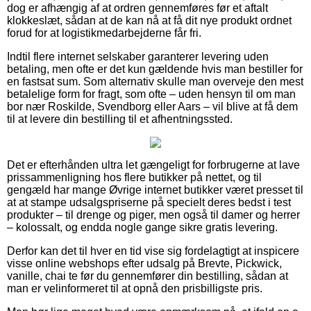
dog er afhængig af at ordren gennemføres før et aftalt
klokkeslæt, sådan at de kan nå at få dit nye produkt ordnet
forud for at logistikmedarbejderne får fri.
Indtil flere internet selskaber garanterer levering uden
betaling, men ofte er det kun gældende hvis man bestiller for
en fastsat sum. Som alternativ skulle man overveje den mest
betalelige form for fragt, som ofte – uden hensyn til om man
bor nær Roskilde, Svendborg eller Aars – vil blive at få dem
til at levere din bestilling til et afhentningssted.
Det er efterhånden ultra let gængeligt for forbrugerne at lave
prissammenligning hos flere butikker på nettet, og til
gengæld har mange Øvrige internet butikker været presset til
at at stampe udsalgspriserne på specielt deres bedst i test
produkter – til drenge og piger, men også til damer og herrer
– kolossalt, og endda nogle gange sikre gratis levering.
Derfor kan det til hver en tid vise sig fordelagtigt at inspicere
visse online webshops efter udsalg på Brevte, Pickwick,
vanille, chai te før du gennemfører din bestilling, sådan at
man er velinformeret til at opnå den prisbilligste pris.