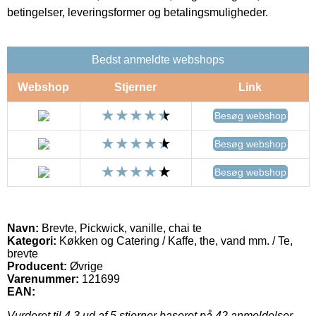
betingelser, leveringsformer og betalingsmuligheder.
Bedst anmeldte webshops
Webshop
Stjerner
Link
Besøg webshop
Besøg webshop
Besøg webshop
Navn:
Brevte, Pickwick, vanille, chai te
Kategori:
Køkken og Catering / Kaffe, the, vand mm. / Te,
brevte
Producent:
Øvrige
Varenummer:
121699
EAN:
Vurderet til
4.3
ud af 5 stjerner baseret på
42
anmeldelser