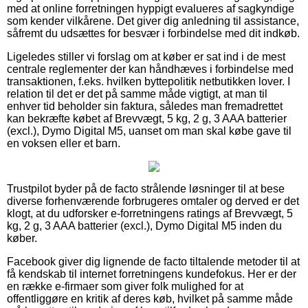
med at online forretningen hyppigt evalueres af sagkyndige
som kender vilkårene. Det giver dig anledning til assistance,
såfremt du udsættes for besvær i forbindelse med dit indkøb.
Ligeledes stiller vi forslag om at køber er sat ind i de mest
centrale reglementer der kan håndhæves i forbindelse med
transaktionen, f.eks. hvilken byttepolitik netbutikken lover. I
relation til det er det på samme måde vigtigt, at man til
enhver tid beholder sin faktura, således man fremadrettet
kan bekræfte købet af Brevvægt, 5 kg, 2 g, 3 AAA batterier
(excl.), Dymo Digital M5, uanset om man skal købe gave til
en voksen eller et barn.
Trustpilot byder på de facto strålende løsninger til at bese
diverse forhenværende forbrugeres omtaler og derved er det
klogt, at du udforsker e-forretningens ratings af Brevvægt, 5
kg, 2 g, 3 AAA batterier (excl.), Dymo Digital M5 inden du
køber.
Facebook giver dig lignende de facto tiltalende metoder til at
få kendskab til internet forretningens kundefokus. Her er der
en række e-firmaer som giver folk mulighed for at
offentliggøre en kritik af deres køb, hvilket på samme måde