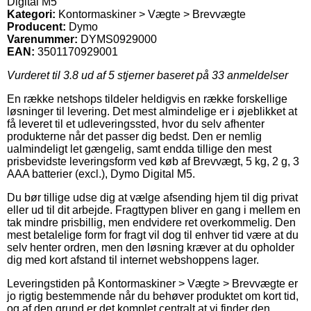
Digital M5
Kategori:
Kontormaskiner > Vægte > Brevvægte
Producent:
Dymo
Varenummer:
DYMS0929000
EAN:
3501170929001
Vurderet til
3.8
ud af 5 stjerner baseret på
33
anmeldelser
En række netshops tildeler heldigvis en række forskellige
løsninger til levering. Det mest almindelige er i øjeblikket at
få leveret til et udleveringssted, hvor du selv afhenter
produkterne når det passer dig bedst. Den er nemlig
ualmindeligt let gængelig, samt endda tillige den mest
prisbevidste leveringsform ved køb af Brevvægt, 5 kg, 2 g, 3
AAA batterier (excl.), Dymo Digital M5.
Du bør tillige udse dig at vælge afsending hjem til dig privat
eller ud til dit arbejde. Fragttypen bliver en gang i mellem en
tak mindre prisbillig, men endvidere ret overkommelig. Den
mest betalelige form for fragt vil dog til enhver tid være at du
selv henter ordren, men den løsning kræver at du opholder
dig med kort afstand til internet webshoppens lager.
Leveringstiden på Kontormaskiner > Vægte > Brevvægte er
jo rigtig bestemmende når du behøver produktet om kort tid,
og af den grund er det komplet centralt at vi finder den