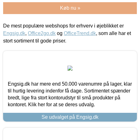
Køb nu »
De mest populære webshops for erhverv i øjeblikket er
Engsig.dk
,
Office2go.dk
og
OfficeTrend.dk
, som alle har et
stort sortiment til gode priser.
Engsig.dk har mere end 50.000 varenumre på lager, klar
til hurtig levering indenfor få dage. Sortimentet spænder
bredt, lige fra stort kontorudstyr til små produkter på
kontoret. Klik her for at se deres udvalg.
Se udvalget på Engsig.dk