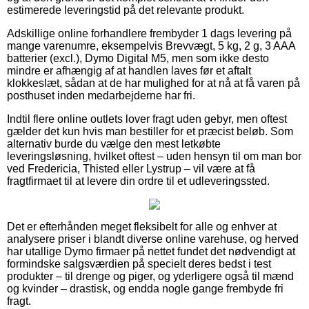
estimerede leveringstid på det relevante produkt.
Adskillige online forhandlere frembyder 1 dags levering på
mange varenumre, eksempelvis Brevvægt, 5 kg, 2 g, 3 AAA
batterier (excl.), Dymo Digital M5, men som ikke desto
mindre er afhængig af at handlen laves før et aftalt
klokkeslæt, sådan at de har mulighed for at nå at få varen på
posthuset inden medarbejderne har fri.
Indtil flere online outlets lover fragt uden gebyr, men oftest
gælder det kun hvis man bestiller for et præcist beløb. Som
alternativ burde du vælge den mest letkøbte
leveringsløsning, hvilket oftest – uden hensyn til om man bor
ved Fredericia, Thisted eller Lystrup – vil være at få
fragtfirmaet til at levere din ordre til et udleveringssted.
Det er efterhånden meget fleksibelt for alle og enhver at
analysere priser i blandt diverse online varehuse, og herved
har utallige Dymo firmaer på nettet fundet det nødvendigt at
formindske salgsværdien på specielt deres bedst i test
produkter – til drenge og piger, og yderligere også til mænd
og kvinder – drastisk, og endda nogle gange frembyde fri
fragt.