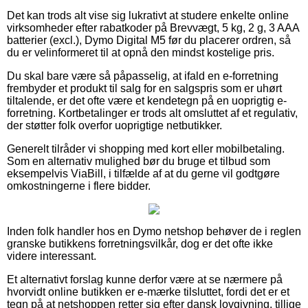
Det kan trods alt vise sig lukrativt at studere enkelte online
virksomheder efter rabatkoder på Brevvægt, 5 kg, 2 g, 3 AAA
batterier (excl.), Dymo Digital M5 før du placerer ordren, så
du er velinformeret til at opnå den mindst kostelige pris.
Du skal bare være så påpasselig, at ifald en e-forretning
frembyder et produkt til salg for en salgspris som er uhørt
tiltalende, er det ofte være et kendetegn på en uoprigtig e-
forretning. Kortbetalinger er trods alt omsluttet af et regulativ,
der støtter folk overfor uoprigtige netbutikker.
Generelt tilråder vi shopping med kort eller mobilbetaling.
Som en alternativ mulighed bør du bruge et tilbud som
eksempelvis ViaBill, i tilfælde af at du gerne vil godtgøre
omkostningerne i flere bidder.
Inden folk handler hos en Dymo netshop behøver de i reglen
granske butikkens forretningsvilkår, dog er det ofte ikke
videre interessant.
Et alternativt forslag kunne derfor være at se nærmere på
hvorvidt online butikken er e-mærke tilsluttet, fordi det er et
tegn på at netshoppen retter sig efter dansk lovgivning, tillige