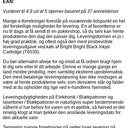
EAN:
Vurderet til
4.9
ud af 5 stjerner baseret på
37
anmeldelser
Mange e-forretninger foreslår på nuværende tidspunkt en hel
del forskellige muligheder for levering. En af favoritterne er
nu til dags at få sendt til en pakkeshop, så du selv kan hente
produkterne den dag der passer dig. Leveringsformen er jo i
høj grad praktisk, og oftest også den mest prisbevidste
leveringsudgave ved køb af Bright Bright Black Inkjet
Cartridge (T6539).
Du bør alternativt afveje for og imod at få ordren bragt hjem
til dig selv eller til dit arbejde. Denne er mange gange en
tand mindre prisbillig, men samtidig ekstremt uproblematisk.
Den mest betalelige leveringsløsning kan ikke modsiges at
være at hente produkterne selv, som desværre står og falder
med at du opholder dig lige ved e-handlens hjemsted.
Leveringsdygtigheden på Elektronik / Blækpatroner og
lasertoner / Blækpatroner er naturligvis super bestemmende
såfremt vi har behov for varen om et øjeblik, så herved er det
rimelig klogt at man tjekker den anslåede leveringsdato for
den aktuelle vare.
Temmelig mange forretninger på nettet lover levering på