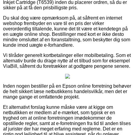
Inkjet Cartridge (T6539) inden du placerer ordren, så du er
sikker på at få den prisbilligste pris.
Du skal dog være opmærksom på, at såfremt en internet
webshop frembyder en vare til en pris der virker
overordentlig tiltalende, kunne det tit være et kendetegn på
en uægte online shop. Bestillinger med kort er ikke desto
mindre omsluttet af en foranstaltning, som beskytter dig som
kunde imod uægte e-forhandlere.
Vi tilråder generelt kortbetalinger eller mobilbetaling. Som et
alternativ burde du drage nytte af et tilbud som for eksempel
ViaBill, såfremt du foretrækker at godtgøre pengene senere.
Inden nogen bestiller på en Epson online forretning behøver
de helt sikkert læse netbutikkens handelsvilkår, men det er
mange gange et omfattende projekt.
Et alternativt forslag kunne måske være at kigge om
netbutikken er medlem af e-mærket, som typisk er en
tryghed om at online forretningen imødekommer de
opstillede regler, samt at e-forretningen fra tid til anden tilses
af jurister der har meget erfaring med reglerne. Det er en
rigtig god lejlighed til at blive assisteret, når du oplever