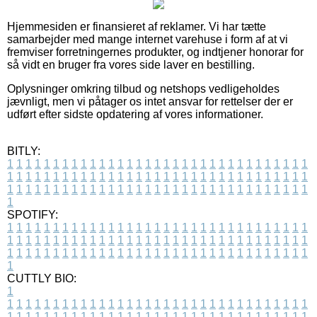
Hjemmesiden er finansieret af reklamer. Vi har tætte
samarbejder med mange internet varehuse i form af at vi
fremviser forretningernes produkter, og indtjener honorar for
så vidt en bruger fra vores side laver en bestilling.
Oplysninger omkring tilbud og netshops vedligeholdes
jævnligt, men vi påtager os intet ansvar for rettelser der er
udført efter sidste opdatering af vores informationer.
BITLY:
1
1
1
1
1
1
1
1
1
1
1
1
1
1
1
1
1
1
1
1
1
1
1
1
1
1
1
1
1
1
1
1
1
1
1
1
1
1
1
1
1
1
1
1
1
1
1
1
1
1
1
1
1
1
1
1
1
1
1
1
1
1
1
1
1
1
1
1
1
1
1
1
1
1
1
1
1
1
1
1
1
1
1
1
1
1
1
1
1
1
1
1
1
1
1
1
1
1
1
1
SPOTIFY:
1
1
1
1
1
1
1
1
1
1
1
1
1
1
1
1
1
1
1
1
1
1
1
1
1
1
1
1
1
1
1
1
1
1
1
1
1
1
1
1
1
1
1
1
1
1
1
1
1
1
1
1
1
1
1
1
1
1
1
1
1
1
1
1
1
1
1
1
1
1
1
1
1
1
1
1
1
1
1
1
1
1
1
1
1
1
1
1
1
1
1
1
1
1
1
1
1
1
1
1
CUTTLY BIO:
1
1
1
1
1
1
1
1
1
1
1
1
1
1
1
1
1
1
1
1
1
1
1
1
1
1
1
1
1
1
1
1
1
1
1
1
1
1
1
1
1
1
1
1
1
1
1
1
1
1
1
1
1
1
1
1
1
1
1
1
1
1
1
1
1
1
1