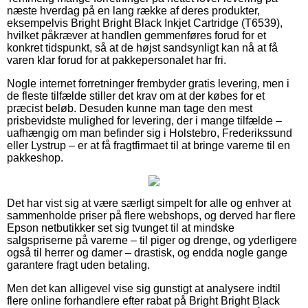
næste hverdag på en lang række af deres produkter,
eksempelvis Bright Bright Black Inkjet Cartridge (T6539),
hvilket påkræver at handlen gemmenføres forud for et
konkret tidspunkt, så at de højst sandsynligt kan nå at få
varen klar forud for at pakkepersonalet har fri.
Nogle internet forretninger frembyder gratis levering, men i
de fleste tilfælde stiller det krav om at der købes for et
præcist beløb. Desuden kunne man tage den mest
prisbevidste mulighed for levering, der i mange tilfælde –
uafhængig om man befinder sig i Holstebro, Frederikssund
eller Lystrup – er at få fragtfirmaet til at bringe varerne til en
pakkeshop.
Det har vist sig at være særligt simpelt for alle og enhver at
sammenholde priser på flere webshops, og derved har flere
Epson netbutikker set sig tvunget til at mindske
salgspriserne på varerne – til piger og drenge, og yderligere
også til herrer og damer – drastisk, og endda nogle gange
garantere fragt uden betaling.
Men det kan alligevel vise sig gunstigt at analysere indtil
flere online forhandlere efter rabat på Bright Bright Black