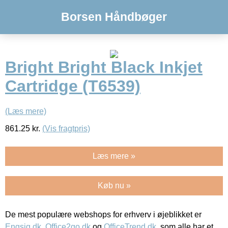
Borsen Håndbøger
Bright Bright Black Inkjet
Cartridge (T6539)
(Læs mere)
861.25
kr.
(Vis fragtpris)
Læs mere »
Køb nu »
De mest populære webshops for erhverv i øjeblikket er
Engsig.dk
,
Office2go.dk
og
OfficeTrend.dk
, som alle har et