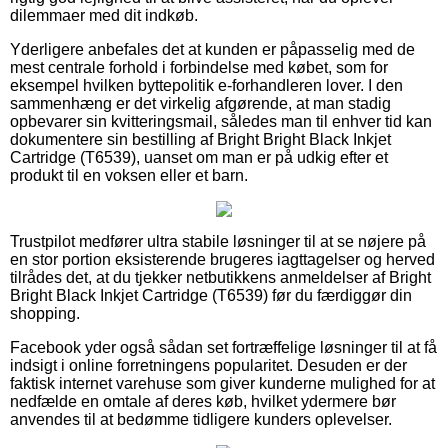
dilemmaer med dit indkøb.
Yderligere anbefales det at kunden er påpasselig med de
mest centrale forhold i forbindelse med købet, som for
eksempel hvilken byttepolitik e-forhandleren lover. I den
sammenhæng er det virkelig afgørende, at man stadig
opbevarer sin kvitteringsmail, således man til enhver tid kan
dokumentere sin bestilling af Bright Bright Black Inkjet
Cartridge (T6539), uanset om man er på udkig efter et
produkt til en voksen eller et barn.
Trustpilot medfører ultra stabile løsninger til at se nøjere på
en stor portion eksisterende brugeres iagttagelser og herved
tilrådes det, at du tjekker netbutikkens anmeldelser af Bright
Bright Black Inkjet Cartridge (T6539) før du færdiggør din
shopping.
Facebook yder også sådan set fortræffelige løsninger til at få
indsigt i online forretningens popularitet. Desuden er der
faktisk internet varehuse som giver kunderne mulighed for at
nedfælde en omtale af deres køb, hvilket ydermere bør
anvendes til at bedømme tidligere kunders oplevelser.