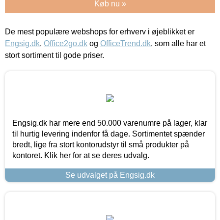
Køb nu »
De mest populære webshops for erhverv i øjeblikket er
Engsig.dk
,
Office2go.dk
og
OfficeTrend.dk
, som alle har et
stort sortiment til gode priser.
Engsig.dk har mere end 50.000 varenumre på lager, klar
til hurtig levering indenfor få dage. Sortimentet spænder
bredt, lige fra stort kontorudstyr til små produkter på
kontoret. Klik her for at se deres udvalg.
Se udvalget på Engsig.dk