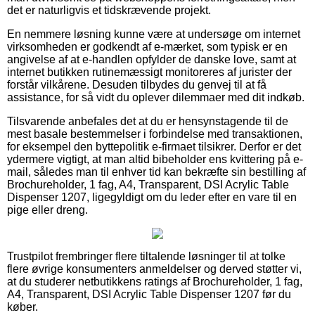
det er naturligvis et tidskrævende projekt.
En nemmere løsning kunne være at undersøge om internet
virksomheden er godkendt af e-mærket, som typisk er en
angivelse af at e-handlen opfylder de danske love, samt at
internet butikken rutinemæssigt monitoreres af jurister der
forstår vilkårene. Desuden tilbydes du genvej til at få
assistance, for så vidt du oplever dilemmaer med dit indkøb.
Tilsvarende anbefales det at du er hensynstagende til de
mest basale bestemmelser i forbindelse med transaktionen,
for eksempel den byttepolitik e-firmaet tilsikrer. Derfor er det
ydermere vigtigt, at man altid bibeholder ens kvittering på e-
mail, således man til enhver tid kan bekræfte sin bestilling af
Brochureholder, 1 fag, A4, Transparent, DSI Acrylic Table
Dispenser 1207, ligegyldigt om du leder efter en vare til en
pige eller dreng.
Trustpilot frembringer flere tiltalende løsninger til at tolke
flere øvrige konsumenters anmeldelser og derved støtter vi,
at du studerer netbutikkens ratings af Brochureholder, 1 fag,
A4, Transparent, DSI Acrylic Table Dispenser 1207 før du
køber.