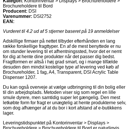
Kategori:
Kontorinventar > Displays > Brochureholdere >
Brochureholdere til Bord
Producent:
DSI
Varenummer:
DSI2752
EAN:
Vurderet til
4.2
ud af 5 stjerner baseret på
19
anmeldelser
Adskillige firmaer på nettet tilbyder efterhånden en lang
række forskellige fragttyper. En af de mest benyttede er nu
om stunder levering til et afhentningssted, hvor det er nemt
for dig at hente dine produkter når det passer dig bedst.
Fragtformen er altså i høj grad smart, og i mange tilfælde
desuden den mindst kostelige type af levering ved køb af
Brochureholder, 1 fag, A4, Transparent, DSI Acrylic Table
Dispenser 1207.
Du kan også overveje at vælge udbringning til din bolig eller
til din arbejdsplads. Metoden viser sig som regel en lille
smule dyrere, men samtidig super let gængelig. Den mest
letkøbte form for fragt er unægtelig at hente produkterne selv,
som dog afhænger af at du bor i kort afstand af e-butikkens
lager.
Leveringstidspunktet på Kontorinventar > Displays >
Brochureholdere > Brochureholdere til Bord er naturligvis