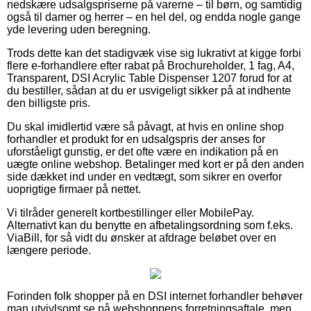
nedskære udsalgspriserne på varerne – til børn, og samtidig
også til damer og herrer – en hel del, og endda nogle gange
yde levering uden beregning.
Trods dette kan det stadigvæk vise sig lukrativt at kigge forbi
flere e-forhandlere efter rabat på Brochureholder, 1 fag, A4,
Transparent, DSI Acrylic Table Dispenser 1207 forud for at
du bestiller, sådan at du er usvigeligt sikker på at indhente
den billigste pris.
Du skal imidlertid være så påvagt, at hvis en online shop
forhandler et produkt for en udsalgspris der anses for
uforståeligt gunstig, er det ofte være en indikation på en
uægte online webshop. Betalinger med kort er på den anden
side dækket ind under en vedtægt, som sikrer en overfor
uoprigtige firmaer på nettet.
Vi tilråder generelt kortbestillinger eller MobilePay.
Alternativt kan du benytte en afbetalingsordning som f.eks.
ViaBill, for så vidt du ønsker at afdrage beløbet over en
længere periode.
Forinden folk shopper på en DSI internet forhandler behøver
man utvivlsomt se på webshoppens forretningsaftale, men