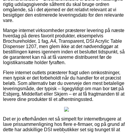
rigtig udslagsgivende såfremt du skal bruge ordren
omgående, så i det øjemed er det relativt relevant at vi
besigtiger den estimerede leveringsdato for den relevante
vare.
Mange internet virksomheder præsterer levering på næste
hverdag på deres favorit produkter, eksempelvis
Brochureholder, 1 fag, A4, Transparent, DSI Acrylic Table
Dispenser 1207, men glem ikke at det nødvendiggør at
bestillingen køres igennem inden et besluttet tidspunkt, så
de garanteret kan nå at få varerne distribueret før de
logistikansatte holder fyraften.
Flere internet outlets præsterer fragt uden omkostninger,
men typisk er det forbeholdt når du handler for et præcist
beløb. Som alternativ bør du overveje den mest betalelige
leveringsmåde, der typisk – ligegyldigt om man bor tæt på
Esbjerg, Middelfart eller Skjern – er at få fragtmanden til at
levere dine produkter til et afhentningssted.
Det er jo efterhånden ret så simpelt for internetbrugere at
lave prissammenligning hos flere e-firmaer, og på grund af
dette har adskillige DSI webbutikker set sig tvunget til at