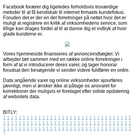
Facebook forærer dig ligeledes forholdsvis troværdige
metoder til at få kendskab til internet firmaets kundefokus.
Foruden det er der en del forretninger på nettet hvor det er
muligt at registrere en kritik af virksomhedens service, som
tillige kan drages fordel af til at danne dig et indtryk af hvor
glade kunderne er.
Vores hjemmeside finansieres af annonceindtægter. Vi
arbejder tæt sammen med en række online forretninger i
form af at vi introducerer deres varer, og tager honorar
forudsat den besøgende vi sender videre fuldfører en ordre.
Data angående varer og online virksomheder ajourføres
jævnligt, men vi ønsker ikke at påtage os ansvaret for
korrektioner der muligvis er foretaget efter sidste opdatering
af websitets data.
BITLY:
1
1
1
1
1
1
1
1
1
1
1
1
1
1
1
1
1
1
1
1
1
1
1
1
1
1
1
1
1
1
1
1
1
1
1
1
1
1
1
1
1
1
1
1
1
1
1
1
1
1
1
1
1
1
1
1
1
1
1
1
1
1
1
1
1
1
1
1
1
1
1
1
1
1
1
1
1
1
1
1
1
1
1
1
1
1
1
1
1
1
1
1
1
1
1
1
1
1
1
1