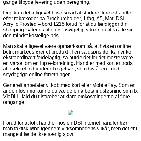
gange tilbyde levering uden beregning.
Dog kan det alligevel blive smart at studere flere e-handler
efter rabatkoder på Brochureholder, 1 fag, A5, Mat, DSI
Acrylic Frosted – bord 1215 forud for at du færdiggør din
shopping, således at du er usvigeligt sikker på at skaffe sig
den mindst kostelige pris.
Man skal alligevel være opmærksom på, at hvis en online
butik markedsfører et produkt til en salgspris der kan virke
ekstraordinært fordelagtig, så burde det for det meste være
en varsel om en fup e-forretning. Handler med kort er trods
alt dækket ind under et regelsæt, som bistår en imod
snydagtige online forretninger.
Generelt anbefaler vi køb med kort eller MobilePay. Som en
anden løsning kunne du vælge en afbetalingsløsning som fx
ViaBill, ifald du tilstræber at klare omkostningerne af flere
omgange.
Forud for at folk handler hos en DSI internet handler bør
man faktisk løbe igennem virksomhedens vilkår, men det er i
mange tilfælde ikke særlig sjovt.