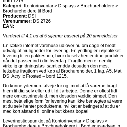
bord 1215
Kategori:
Kontorinventar > Displays > Brochureholdere >
Brochureholdere til Bord
Producent:
DSI
Varenummer:
DSI2726
EAN:
Vurderet til
4.1
ud af 5 stjerner baseret på
20
anmeldelser
En række internet varehuse udlover nu om dage et bredt
udvalg af muligheder for levering. En yndling er i øjeblikket
levering til en pakkeshop, hvor du selv henter dine produkter
når det passer ind i din hverdag. Fragtformen er nemlig
virkelig gnidningsløs, samt endda desuden den mest
letkøbte fragtform ved køb af Brochureholder, 1 fag, A5, Mat,
DSI Acrylic Frosted – bord 1215.
Du kunne ydermere afveje for og imod at få varerne bragt
hjem til dig selv eller ud til dit arbejde. Denne er oftest lidt
mere omkostningsfuld, men desuden vældig simpel. Den
mest betalelige form for levering kan ikke benægtes at være
at du selv henter produkterne, hvilket er betinget af at du er
med kort afstand til online butikkens bopæl.
Leveringstidspunktet på Kontorinventar > Displays >
Brochureholdere > Brochureholdere til Bord er usædvanlig