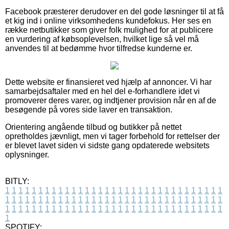
Facebook præsterer derudover en del gode løsninger til at få
et kig ind i online virksomhedens kundefokus. Her ses en
række netbutikker som giver folk mulighed for at publicere
en vurdering af købsoplevelsen, hvilket lige så vel må
anvendes til at bedømme hvor tilfredse kunderne er.
Dette website er finansieret ved hjælp af annoncer. Vi har
samarbejdsaftaler med en hel del e-forhandlere idet vi
promoverer deres varer, og indtjener provision når en af de
besøgende på vores side laver en transaktion.
Orientering angående tilbud og butikker på nettet
opretholdes jævnligt, men vi tager forbehold for rettelser der
er blevet lavet siden vi sidste gang opdaterede websitets
oplysninger.
BITLY:
1
1
1
1
1
1
1
1
1
1
1
1
1
1
1
1
1
1
1
1
1
1
1
1
1
1
1
1
1
1
1
1
1
1
1
1
1
1
1
1
1
1
1
1
1
1
1
1
1
1
1
1
1
1
1
1
1
1
1
1
1
1
1
1
1
1
1
1
1
1
1
1
1
1
1
1
1
1
1
1
1
1
1
1
1
1
1
1
1
1
1
1
1
1
1
1
1
1
1
1
SPOTIFY: