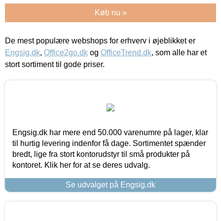
Køb nu »
De mest populære webshops for erhverv i øjeblikket er
Engsig.dk
,
Office2go.dk
og
OfficeTrend.dk
, som alle har et
stort sortiment til gode priser.
Engsig.dk har mere end 50.000 varenumre på lager, klar
til hurtig levering indenfor få dage. Sortimentet spænder
bredt, lige fra stort kontorudstyr til små produkter på
kontoret. Klik her for at se deres udvalg.
Se udvalget på Engsig.dk