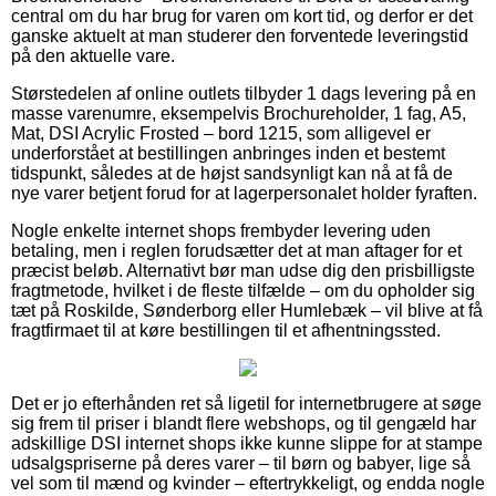
central om du har brug for varen om kort tid, og derfor er det
ganske aktuelt at man studerer den forventede leveringstid
på den aktuelle vare.
Størstedelen af online outlets tilbyder 1 dags levering på en
masse varenumre, eksempelvis Brochureholder, 1 fag, A5,
Mat, DSI Acrylic Frosted – bord 1215, som alligevel er
underforstået at bestillingen anbringes inden et bestemt
tidspunkt, således at de højst sandsynligt kan nå at få de
nye varer betjent forud for at lagerpersonalet holder fyraften.
Nogle enkelte internet shops frembyder levering uden
betaling, men i reglen forudsætter det at man aftager for et
præcist beløb. Alternativt bør man udse dig den prisbilligste
fragtmetode, hvilket i de fleste tilfælde – om du opholder sig
tæt på Roskilde, Sønderborg eller Humlebæk – vil blive at få
fragtfirmaet til at køre bestillingen til et afhentningssted.
Det er jo efterhånden ret så ligetil for internetbrugere at søge
sig frem til priser i blandt flere webshops, og til gengæld har
adskillige DSI internet shops ikke kunne slippe for at stampe
udsalgspriserne på deres varer – til børn og babyer, lige så
vel som til mænd og kvinder – eftertrykkeligt, og endda nogle