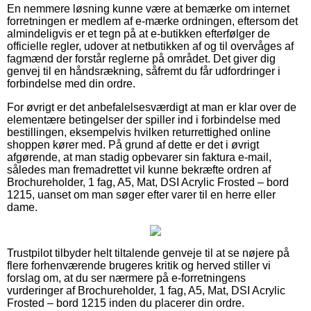
En nemmere løsning kunne være at bemærke om internet
forretningen er medlem af e-mærke ordningen, eftersom det
almindeligvis er et tegn på at e-butikken efterfølger de
officielle regler, udover at netbutikken af og til overvåges af
fagmænd der forstår reglerne på området. Det giver dig
genvej til en håndsrækning, såfremt du får udfordringer i
forbindelse med din ordre.
For øvrigt er det anbefalelsesværdigt at man er klar over de
elementære betingelser der spiller ind i forbindelse med
bestillingen, eksempelvis hvilken returrettighed online
shoppen kører med. På grund af dette er det i øvrigt
afgørende, at man stadig opbevarer sin faktura e-mail,
således man fremadrettet vil kunne bekræfte ordren af
Brochureholder, 1 fag, A5, Mat, DSI Acrylic Frosted – bord
1215, uanset om man søger efter varer til en herre eller
dame.
Trustpilot tilbyder helt tiltalende genveje til at se nøjere på
flere forhenværende brugeres kritik og herved stiller vi
forslag om, at du ser nærmere på e-forretningens
vurderinger af Brochureholder, 1 fag, A5, Mat, DSI Acrylic
Frosted – bord 1215 inden du placerer din ordre.