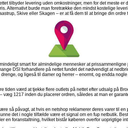
ettet tilbyder levering uden omkostninger, men for det meste er 
pris. Alternativt burde man foretrække den mindst kostelige leve
aastrup, Skive eller Skagen – er at få dem til at bringe din ordre
lmindeligt smart for almindelige mennesker at prissammenligne p
mange DSI forhandlere på nettet fundet det nødvendigt at nedbr
og drenge, og ligeså til damer og herrer – enormt, og endda nogl
e tiden værd at tjekke flere outlets på nettet efter udsalg på Bro
 – væg 1217 inden du placerer ordren, således at man er garant
re så påvagt, at hvis en netshop reklamerer deres varer til en p
nne det i nogle tilfælde være et signal om en fup netbutik. Best
r en foranstaltning, hvilket bistår køberen overfor uoprigtige int