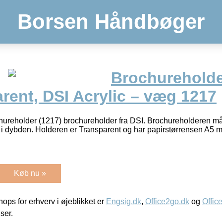
Borsen Håndbøger
Brochureholder
rent, DSI Acrylic – væg 1217
hureholder (1217) brochureholder fra DSI. Brochureholderen må
i dybden. Holderen er Transparent og har papirstørrensen A5 m
Køb nu »
ps for erhverv i øjeblikket er
Engsig.dk
,
Office2go.dk
og
Offic
iser.