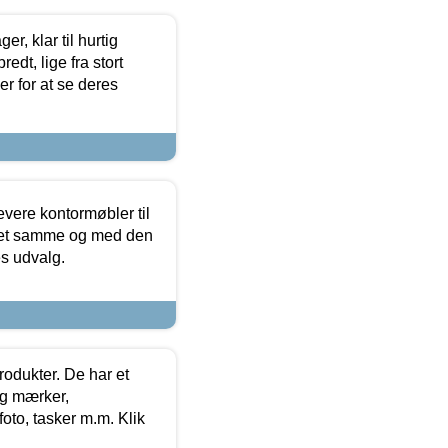
, klar til hurtig
edt, lige fra stort
er for at se deres
evere kontormøbler til
 det samme og med den
es udvalg.
rodukter. De har et
og mærker,
foto, tasker m.m. Klik