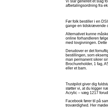
Vi slår generelt et slag 
afbetalingsordning fra ek
Før folk bestiller i en D
gange en tidskrævende 
Alternativet kunne måske 
online forhandleren følge
med lovgivningen. Dette e
Derudover er det fornufti
bestillingen, som eksempel
man permanent sikrer sin 
Brochureholder, 1 fag, A
eller et barn.
Trustpilot giver dig ful
støtter vi, at du kigger 
Acrylic – væg 1217 forud
Facebook fører til på sam
troværdighed. Her møder 