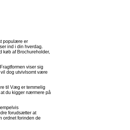
st populære er
er ind i din hverdag.
ed køb af Brochureholder,
. Fragtformen viser sig
 vil dog utvivlsomt være
e til Væg er temmelig
t at du kigger nærmere på
sempelvis
dre forudsætter at
en ordnet forinden de