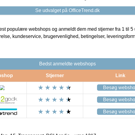
Se udvalget på OfficeTrend.dk
t populære webshops og anmeldt dem med stjerner fra 1 til 5 ud
rrelse, kundeservice, brugervenlighed, betingelser, leveringsfor
Bedst anmeldte webshops
bshop
Stjerner
Link
Besøg websh
Besøg websh
Besøg websh