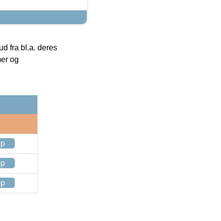
 fra bl.a. deres
mer og
op
op
op