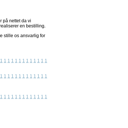
 på nettet da vi
aliserer en bestilling.
stille os ansvarlig for
1
1
1
1
1
1
1
1
1
1
1
1
1
1
1
1
1
1
1
1
1
1
1
1
1
1
1
1
1
1
1
1
1
1
1
1
1
1
1