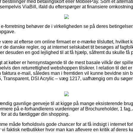
for bestillinger med betalingskort eller MobilePay. Som et altern
sempelvis ViaBill, ifald du efterspørger at finansiere omkostnin
SI e-forretning behøver de i virkeligheden se på deres betingelse
opgave.
være at efterse om online firmaet er e-mærke tilsluttet, hvilket 
r de danske regler, og at internet selskabet tit besøges af fagfol
r desuden en god lejlighed til at få hjælp, såfremt du skulle få 
gt at køber er hensynstagende til de mest basale vilkår der spill
vis den returrettighed webshoppen tilsikrer. I relation til det er
faktura e-mail, således man i fremtiden vil kunne bevidne sin be
5, Transparent, DSI Acrylic – væg 1217, uafhængig om du søger 
dstændig gavnlige genveje til at kigge på mange eksisterende bru
nærmere på e-forhandlerens vurderinger af Brochureholder, 1 fag,
 for at du færdiggør din shopping.
me måde forholdsvis gode chancer for at få indsigt i internet f
vi faktisk netbutikker hvor man kan aflevere en kritik af deres