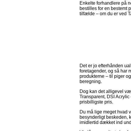
Enkelte forhandlere på n
bestilles for en bestemt 
tilfælde – om du er ved T
Det er jo efterhånden ua
foretagender, og så har 
produkterne – til piger 
beregning.
Dog kan det alligevel vær
Transparent, DSI Acrylic
prisbilligste pris.
Du må lige meget hvad væ
besynderligt beskeden, ku
imidlertid dækket ind unde