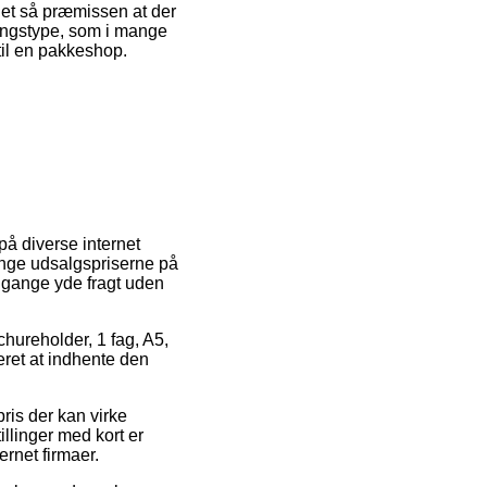
det så præmissen at der
ringstype, som i mange
 til en pakkeshop.
å diverse internet
inge udsalgspriserne på
e gange yde fragt uden
chureholder, 1 fag, A5,
eret at indhente den
ris der kan virke
illinger med kort er
ernet firmaer.