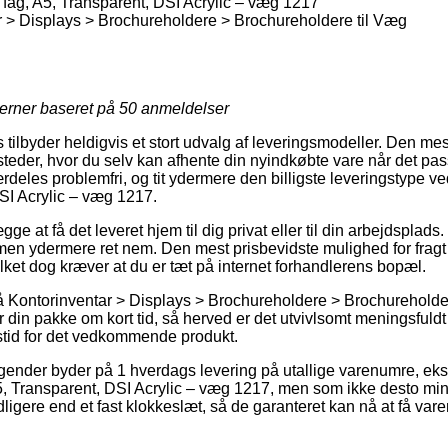
fag, A5, Transparent, DSI Acrylic – væg 1217
 > Displays > Brochureholdere > Brochureholdere til Væg
jerner baseret på
50
anmeldelser
 tilbyder heldigvis et stort udvalg af leveringsmodeller. Den me
teder, hvor du selv kan afhente din nyindkøbte vare når det pass
rdeles problemfri, og tit ydermere den billigste leveringstype v
DSI Acrylic – væg 1217.
ge at få det leveret hjem til dig privat eller til din arbejdsplads
 men ydermere ret nem. Den mest prisbevidste mulighed for fragt
ilket dog kræver at du er tæt på internet forhandlerens bopæl.
 Kontorinventar > Displays > Brochureholdere > Brochureholder
din pakke om kort tid, så herved er det utvivlsomt meningsfuld
stid for det vedkommende produkt.
tagender byder på 1 hverdags levering på utallige varenumre, ek
5, Transparent, DSI Acrylic – væg 1217, men som ikke desto min
dligere end et fast klokkeslæt, så de garanteret kan nå at få var