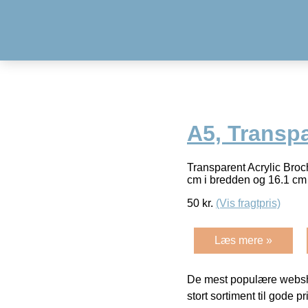
A5, Transpa
Transparent Acrylic Broc
cm i bredden og 16.1 cm 
50
kr.
(Vis fragtpris)
Læs mere »
De mest populære websho
stort sortiment til gode pr