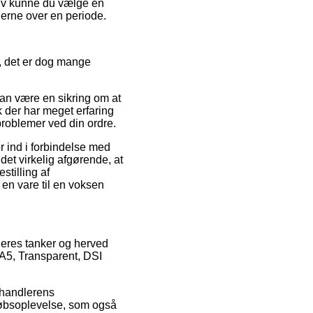
ativ kunne du vælge en
gerne over en periode.
r, det er dog mange
kan være en sikring om at
k der har meget erfaring
problemer ved din ordre.
er ind i forbindelse med
 det virkelig afgørende, at
stilling af
en vare til en voksen
geres tanker og herved
 A5, Transparent, DSI
orhandlerens
 købsoplevelse, som også