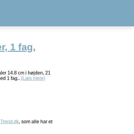
, 1 fag,
ler 14.8 cm i højden, 21
ed 1 fag..
(Læs mere)
eTrend.dk
, som alle har et