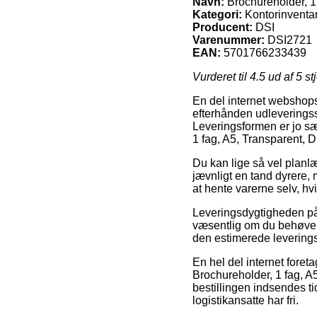
Navn:
Brochureholder, 1 
Kategori:
Kontorinventar
Producent:
DSI
Varenummer:
DSI2721
EAN:
5701766233439
Vurderet til
4.5
ud af 5 st
En del internet webshops
efterhånden udleveringss
Leveringsformen er jo sæ
1 fag, A5, Transparent, 
Du kan lige så vel planlæg
jævnligt en tand dyrere,
at hente varerne selv, hv
Leveringsdygtigheden på
væsentlig om du behøver 
den estimerede levering
En hel del internet fore
Brochureholder, 1 fag, A
bestillingen indsendes ti
logistikansatte har fri.