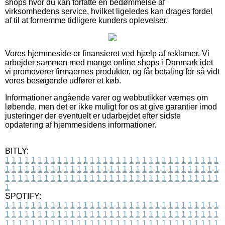
shops hvor du kan forfatte en bedømmelse af
virksomhedens service, hvilket ligeledes kan drages fordel
af til at fornemme tidligere kunders oplevelser.
Vores hjemmeside er finansieret ved hjælp af reklamer. Vi
arbejder sammen med mange online shops i Danmark idet
vi promoverer firmaernes produkter, og får betaling for så vidt
vores besøgende udfører et køb.
Informationer angående varer og webbutikker værnes om
løbende, men det er ikke muligt for os at give garantier imod
justeringer der eventuelt er udarbejdet efter sidste
opdatering af hjemmesidens informationer.
BITLY:
1
1
1
1
1
1
1
1
1
1
1
1
1
1
1
1
1
1
1
1
1
1
1
1
1
1
1
1
1
1
1
1
1
1
1
1
1
1
1
1
1
1
1
1
1
1
1
1
1
1
1
1
1
1
1
1
1
1
1
1
1
1
1
1
1
1
1
1
1
1
1
1
1
1
1
1
1
1
1
1
1
1
1
1
1
1
1
1
1
1
1
1
1
1
1
1
1
1
1
1
SPOTIFY:
1
1
1
1
1
1
1
1
1
1
1
1
1
1
1
1
1
1
1
1
1
1
1
1
1
1
1
1
1
1
1
1
1
1
1
1
1
1
1
1
1
1
1
1
1
1
1
1
1
1
1
1
1
1
1
1
1
1
1
1
1
1
1
1
1
1
1
1
1
1
1
1
1
1
1
1
1
1
1
1
1
1
1
1
1
1
1
1
1
1
1
1
1
1
1
1
1
1
1