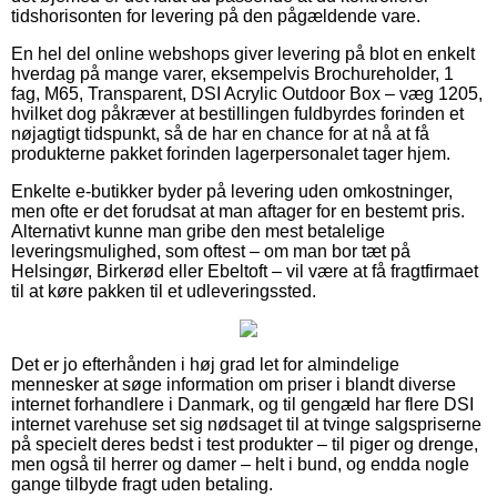
tidshorisonten for levering på den pågældende vare.
En hel del online webshops giver levering på blot en enkelt
hverdag på mange varer, eksempelvis Brochureholder, 1
fag, M65, Transparent, DSI Acrylic Outdoor Box – væg 1205,
hvilket dog påkræver at bestillingen fuldbyrdes forinden et
nøjagtigt tidspunkt, så de har en chance for at nå at få
produkterne pakket forinden lagerpersonalet tager hjem.
Enkelte e-butikker byder på levering uden omkostninger,
men ofte er det forudsat at man aftager for en bestemt pris.
Alternativt kunne man gribe den mest betalelige
leveringsmulighed, som oftest – om man bor tæt på
Helsingør, Birkerød eller Ebeltoft – vil være at få fragtfirmaet
til at køre pakken til et udleveringssted.
Det er jo efterhånden i høj grad let for almindelige
mennesker at søge information om priser i blandt diverse
internet forhandlere i Danmark, og til gengæld har flere DSI
internet varehuse set sig nødsaget til at tvinge salgspriserne
på specielt deres bedst i test produkter – til piger og drenge,
men også til herrer og damer – helt i bund, og endda nogle
gange tilbyde fragt uden betaling.