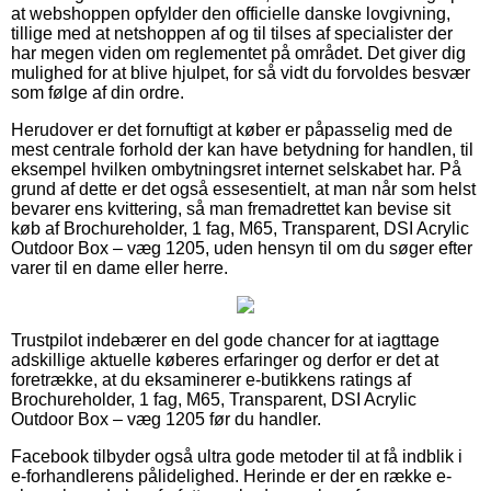
at webshoppen opfylder den officielle danske lovgivning,
tillige med at netshoppen af og til tilses af specialister der
har megen viden om reglementet på området. Det giver dig
mulighed for at blive hjulpet, for så vidt du forvoldes besvær
som følge af din ordre.
Herudover er det fornuftigt at køber er påpasselig med de
mest centrale forhold der kan have betydning for handlen, til
eksempel hvilken ombytningsret internet selskabet har. På
grund af dette er det også essesentielt, at man når som helst
bevarer ens kvittering, så man fremadrettet kan bevise sit
køb af Brochureholder, 1 fag, M65, Transparent, DSI Acrylic
Outdoor Box – væg 1205, uden hensyn til om du søger efter
varer til en dame eller herre.
Trustpilot indebærer en del gode chancer for at iagttage
adskillige aktuelle køberes erfaringer og derfor er det at
foretrække, at du eksaminerer e-butikkens ratings af
Brochureholder, 1 fag, M65, Transparent, DSI Acrylic
Outdoor Box – væg 1205 før du handler.
Facebook tilbyder også ultra gode metoder til at få indblik i
e-forhandlerens pålidelighed. Herinde er der en række e-