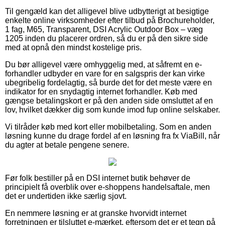
Til gengæld kan det alligevel blive udbytterigt at besigtige
enkelte online virksomheder efter tilbud på Brochureholder,
1 fag, M65, Transparent, DSI Acrylic Outdoor Box – væg
1205 inden du placerer ordren, så du er på den sikre side
med at opnå den mindst kostelige pris.
Du bør alligevel være omhyggelig med, at såfremt en e-
forhandler udbyder en vare for en salgspris der kan virke
ubegribelig fordelagtig, så burde det for det meste være en
indikator for en snydagtig internet forhandler. Køb med
gængse betalingskort er på den anden side omsluttet af en
lov, hvilket dækker dig som kunde imod fup online selskaber.
Vi tilråder køb med kort eller mobilbetaling. Som en anden
løsning kunne du drage fordel af en løsning fra fx ViaBill, når
du agter at betale pengene senere.
Før folk bestiller på en DSI internet butik behøver de
principielt få overblik over e-shoppens handelsaftale, men
det er undertiden ikke særlig sjovt.
En nemmere løsning er at granske hvorvidt internet
forretningen er tilsluttet e-mærket, eftersom det er et tegn på