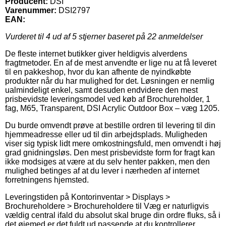
Producent:
DSI
Varenummer:
DSI2797
EAN:
Vurderet til
4
ud af 5 stjerner baseret på
22
anmeldelser
De fleste internet butikker giver heldigvis alverdens
fragtmetoder. En af de mest anvendte er lige nu at få leveret
til en pakkeshop, hvor du kan afhente de nyindkøbte
produkter når du har mulighed for det. Løsningen er nemlig
ualmindeligt enkel, samt desuden endvidere den mest
prisbevidste leveringsmodel ved køb af Brochureholder, 1
fag, M65, Transparent, DSI Acrylic Outdoor Box – væg 1205.
Du burde omvendt prøve at bestille ordren til levering til din
hjemmeadresse eller ud til din arbejdsplads. Muligheden
viser sig typisk lidt mere omkostningsfuld, men omvendt i høj
grad gnidningsløs. Den mest prisbevidste form for fragt kan
ikke modsiges at være at du selv henter pakken, men den
mulighed betinges af at du lever i nærheden af internet
forretningens hjemsted.
Leveringstiden på Kontorinventar > Displays >
Brochureholdere > Brochureholdere til Væg er naturligvis
vældig central ifald du absolut skal bruge din ordre fluks, så i
det øjemed er det fuldt ud passende at du kontrollerer