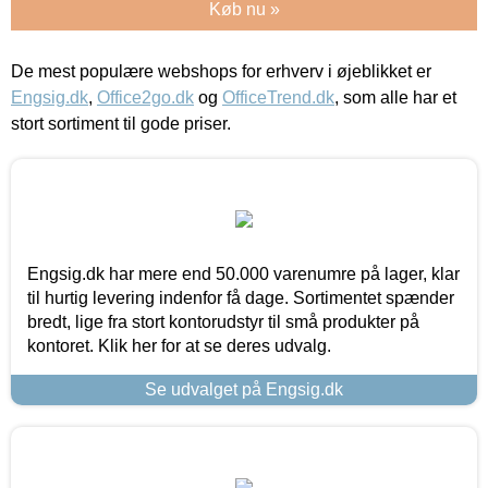
Køb nu »
De mest populære webshops for erhverv i øjeblikket er
Engsig.dk
,
Office2go.dk
og
OfficeTrend.dk
, som alle har et
stort sortiment til gode priser.
Engsig.dk har mere end 50.000 varenumre på lager, klar
til hurtig levering indenfor få dage. Sortimentet spænder
bredt, lige fra stort kontorudstyr til små produkter på
kontoret. Klik her for at se deres udvalg.
Se udvalget på Engsig.dk