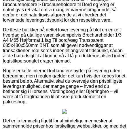
Brochureholdere > Brochureholdere til Bord og Væg er
naturligvis ret vital om vi mangler varerne omgående, så
derfor er det naturligvis afgørende at vi checker det
forventede leveringstidspunkt for den respektive vare.
De fleste butikker på nettet lover levering på blot en enkelt
hverdag på utallige varer, eksempelvis Brochureholder 1/3
A4 M65 Højformat 1 fag Til bord/væg Transparent
685x480x550mm BNT, som alligevel nødvendiggør at
transaktionen realiseres inden et angivent tidspunkt, sådan
at de har udsigt til at kunne nå at få produkterne afsted inden
logistikpersonalet drager hjemad.
Nogle enkelte internet forhandlere byder på levering uden
beregning, men i reglen gælder det kun hvis der købes for et
bestemt beløb. Alternativt skal du overveje den prisbilligste
leveringsmulighed, der mange gange – hvad end du
befinder sig i Horsens, Vordingborg eller Bjerringbro – vil
være at få fragtmanden til at køre produkterne til en
pakkeshop.
Det er jo temmelig ligetil for almindelige mennesker at
sammenholde priser hos forskellige webbutikker, og med det