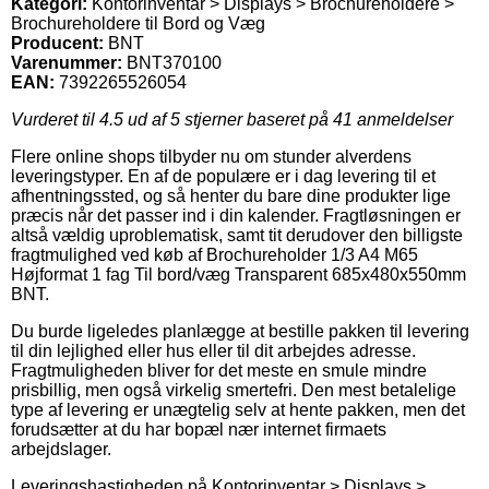
Kategori:
Kontorinventar > Displays > Brochureholdere >
Brochureholdere til Bord og Væg
Producent:
BNT
Varenummer:
BNT370100
EAN:
7392265526054
Vurderet til
4.5
ud af 5 stjerner baseret på
41
anmeldelser
Flere online shops tilbyder nu om stunder alverdens
leveringstyper. En af de populære er i dag levering til et
afhentningssted, og så henter du bare dine produkter lige
præcis når det passer ind i din kalender. Fragtløsningen er
altså vældig uproblematisk, samt tit derudover den billigste
fragtmulighed ved køb af Brochureholder 1/3 A4 M65
Højformat 1 fag Til bord/væg Transparent 685x480x550mm
BNT.
Du burde ligeledes planlægge at bestille pakken til levering
til din lejlighed eller hus eller til dit arbejdes adresse.
Fragtmuligheden bliver for det meste en smule mindre
prisbillig, men også virkelig smertefri. Den mest betalelige
type af levering er unægtelig selv at hente pakken, men det
forudsætter at du har bopæl nær internet firmaets
arbejdslager.
Leveringshastigheden på Kontorinventar > Displays >