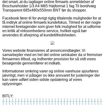
det smart, at du iagttager online firmaets anmeldelser af
Brochureholder 1/3 A4 M65 Højformat 1 fag Til bord/væg
Transparent 685x480x550mm BNT før du shopper.
Facebook fører til for øvrigt rigtig tiltalende muligheder for at
få indtryk af online firmaets kundefokus. Tilmed er der nogle
internet foretagender som giver folk mulighed for at udforme
en kritik af virksomhedens service, hvilket også bør
anvendes til afvejning af kundetilfredsheden.
Vores website finansieres af annonceindtægter. Vi
samarbejder med en hel del online selskaber da vi fremviser
firmaernes tilbud, og indhenter provision for så vidt vores
besøgende gennemfører et indkøb.
Informationer omkring varer og online varehuse ajourføres
jævnligt, men vi påtager os ikke ansvaret for justeringer der
kan være udført siden sidste opdatering af vores
oplysninger.
BITLY:
1
1
1
1
1
1
1
1
1
1
1
1
1
1
1
1
1
1
1
1
1
1
1
1
1
1
1
1
1
1
1
1
1
1
1
1
1
1
1
1
1
1
1
1
1
1
1
1
1
1
1
1
1
1
1
1
1
1
1
1
1
1
1
1
1
1