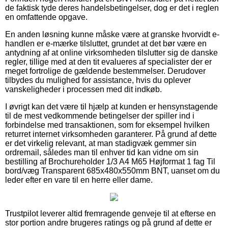
de faktisk tyde deres handelsbetingelser, dog er det i reglen
en omfattende opgave.
En anden løsning kunne måske være at granske hvorvidt e-
handlen er e-mærke tilsluttet, grundet at det bør være en
antydning af at online virksomheden tilslutter sig de danske
regler, tillige med at den tit evalueres af specialister der er
meget fortrolige de gældende bestemmelser. Derudover
tilbydes du mulighed for assistance, hvis du oplever
vanskeligheder i processen med dit indkøb.
I øvrigt kan det være til hjælp at kunden er hensynstagende
til de mest vedkommende betingelser der spiller ind i
forbindelse med transaktionen, som for eksempel hvilken
returret internet virksomheden garanterer. På grund af dette
er det virkelig relevant, at man stadigvæk gemmer sin
ordremail, således man til enhver tid kan vidne om sin
bestilling af Brochureholder 1/3 A4 M65 Højformat 1 fag Til
bord/væg Transparent 685x480x550mm BNT, uanset om du
leder efter en vare til en herre eller dame.
Trustpilot leverer altid fremragende genveje til at efterse en
stor portion andre brugeres ratings og på grund af dette er