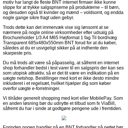
motiv har langt de fleste BNT internet firmaer ikke kunne
slippe for at trykke salgspriserne på produkterne – til børn,
og desuden også til kvinder og mænd – voldsomt, og endda
nogle gange sikre fragt uden gebyr.
Trods dette kan det immervæk vise sig lønsomt at se
nærmere på nogle online virksomheder efter udsalg på
Brochureholder 1/3 A4 M65 Højformat 1 fag Til bord/væg
Transparent 685x480x550mm BNT forud for at du køber,
således at du er usvigeligt sikker på at indhente den
skarpeste pris.
Du må trods alt være så påpasselig, at såfremt en internet
shop forhandler bedst i test varer til en salgspris der kan ses
som utopisk attraktiv, så er det tit være en indikation på en
uægte netshop. Bestillinger med kort er ikke desto mindre
inkluderet i et regelsæt, hvilket hjælper dig som køber
overfor uægte e-forretninger.
Vi tilråder generelt shopping med kort eller MobilePay. Som
en anden løsning bør du udnytte et tilbud som fx ViaBill,
såfremt du har i sinde at godtgøre pengene ude i fremtiden.
Forinden nogen handler på en BNT forhandler på nettet bør