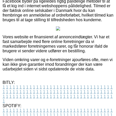
Facebook byder på ligeledes rigtig pålidelige metoder til at
få et kig ind i internet webshoppens pålidelighed. Tilmed er
der faktisk online selskaber i Danmark hvor du kan
frembringe en anmeldelse af ordreforløbet, hvilket tilmed kan
bruges til at tage stilling til tilfredsheden hos kunderne.
Vores website er finansieret af annonceindtægter. Vi har et
fast samarbejde med flere online forretninger da vi
markedsfører forretningernes varer, og får honorar ifald de
brugere vi sender videre udfører en bestilling.
Viden omkring varer og e-forretninger ajourføres ofte, men vi
kan ikke give garantier imod forandringer der kan være
udarbejdet siden vi sidst opdaterede de viste data.
BITLY:
1
1
1
1
1
1
1
1
1
1
1
1
1
1
1
1
1
1
1
1
1
1
1
1
1
1
1
1
1
1
1
1
1
1
1
1
1
1
1
1
1
1
1
1
1
1
1
1
1
1
1
1
1
1
1
1
1
1
1
1
1
1
1
1
1
1
1
1
1
1
1
1
1
1
1
1
1
1
1
1
1
1
1
1
1
1
1
1
1
1
1
1
1
1
1
1
1
1
1
1
SPOTIFY:
1
1
1
1
1
1
1
1
1
1
1
1
1
1
1
1
1
1
1
1
1
1
1
1
1
1
1
1
1
1
1
1
1
1
1
1
1
1
1
1
1
1
1
1
1
1
1
1
1
1
1
1
1
1
1
1
1
1
1
1
1
1
1
1
1
1