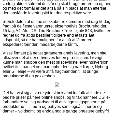
vældig aktuel såfremt du står og skal bruge ordren nu og her,
og med det formål er det altså på sin plads at man efterser
den anslåede leveringstid for den respektive vare.
Størstedelen af online selskaber reklamerer med dag-til-dag
fragt på de fleste varenumre, eksempelvis Brochureholder,
15 fag, A4, Alu, DSI Trio Brochure Tree – gulv 843, hvilket er
regnet ud fra at du bestiller tidligere end et fastslået
tidspunkt, så de har mulighed for at nå at få ordren
ekspederet forinden medarbejderne får fri.
Visse firmaer på nettet garanterer gratis levering, men ofte
afkræver det at der erhverves for en præcis sum. I øvrigt
kunne man snuppe den mest prisbevidste leveringsversion,
hvilket tit – uanset om man opholder sig nær Køge, Nyborg
eller Gilleleje – vil være at få fragtmanden til at bringe
produkterne til en pakkeshop.
Det har vist sig at være yderst bekvemt for folk at finde de
bedste priser på flere online shops, og til tak har flere DSI e-
forhandlere set sig nødsaget til at tvinge salgspriserne på
produkterne – til børn og babyer, samt også til herrer og
damer – voldsomt, og endda nogle gange præstere gebyrfri