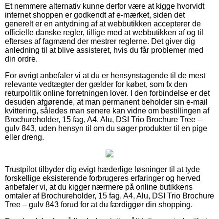
Et nemmere alternativ kunne derfor være at kigge hvorvidt
internet shoppen er godkendt af e-mærket, siden det
generelt er en antydning af at webbutikken accepterer de
officielle danske regler, tillige med at webbutikken af og til
efterses af fagmænd der mestrer reglerne. Det giver dig
anledning til at blive assisteret, hvis du får problemer med
din ordre.
For øvrigt anbefaler vi at du er hensynstagende til de mest
relevante vedtægter der gælder for købet, som fx den
returpolitik online forretningen lover. I den forbindelse er det
desuden afgørende, at man permanent beholder sin e-mail
kvittering, således man senere kan vidne om bestillingen af
Brochureholder, 15 fag, A4, Alu, DSI Trio Brochure Tree –
gulv 843, uden hensyn til om du søger produkter til en pige
eller dreng.
Trustpilot tilbyder dig evigt hæderlige løsninger til at tyde
forskellige eksisterende forbrugeres erfaringer og herved
anbefaler vi, at du kigger nærmere på online butikkens
omtaler af Brochureholder, 15 fag, A4, Alu, DSI Trio Brochure
Tree – gulv 843 forud for at du færdiggør din shopping.