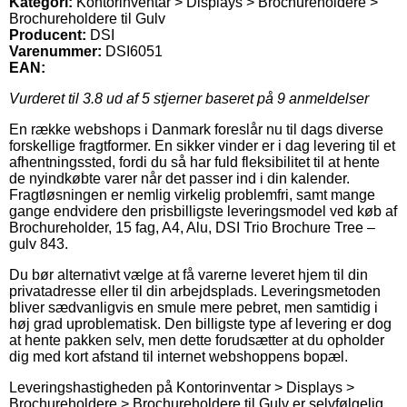
Kategori:
Kontorinventar > Displays > Brochureholdere >
Brochureholdere til Gulv
Producent:
DSI
Varenummer:
DSI6051
EAN:
Vurderet til
3.8
ud af 5 stjerner baseret på
9
anmeldelser
En række webshops i Danmark foreslår nu til dags diverse
forskellige fragtformer. En sikker vinder er i dag levering til et
afhentningssted, fordi du så har fuld fleksibilitet til at hente
de nyindkøbte varer når det passer ind i din kalender.
Fragtløsningen er nemlig virkelig problemfri, samt mange
gange endvidere den prisbilligste leveringsmodel ved køb af
Brochureholder, 15 fag, A4, Alu, DSI Trio Brochure Tree –
gulv 843.
Du bør alternativt vælge at få varerne leveret hjem til din
privatadresse eller til din arbejdsplads. Leveringsmetoden
bliver sædvanligvis en smule mere pebret, men samtidig i
høj grad uproblematisk. Den billigste type af levering er dog
at hente pakken selv, men dette forudsætter at du opholder
dig med kort afstand til internet webshoppens bopæl.
Leveringshastigheden på Kontorinventar > Displays >
Brochureholdere > Brochureholdere til Gulv er selvfølgelig