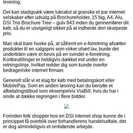
levering.
Det kan stadigvæk være lukrativt at granske et par internet
selskaber efter udsalg på Brochureholder, 15 fag, A4, Alu,
DSI Trio Brochure Tree – gulv 843 inden du gennemfører dit
køb, så du er usvigeligt sikker på at indhente den skarpeste
pris.
Man skal bare huske på, at såfremt en e-forretning afsætter
produkter til en salgspris som virker uhørt lav, burde det
undertiden være et bevis på en svindel e-forretning.
Kortbestillinger er heldigvis dækket ind under en
retningslinje, hvilket redder dig som kunde overfor
bedrageriske internet firmaer.
Generelt slår vi et slag for køb med betalingskort eller
MobilePay. Som en anden løsning kan du benytte et
afbetalingstilbud som eksempelvis ViaBill, hvis du har i
sinde at dække regningen i flere bidder.
Forinden folk shopper hos en DSI internet shop kunne de i
princippet få overblik over forhandlerens handelsaftale, det
er dog almindeligvis et omfattende arbejde.