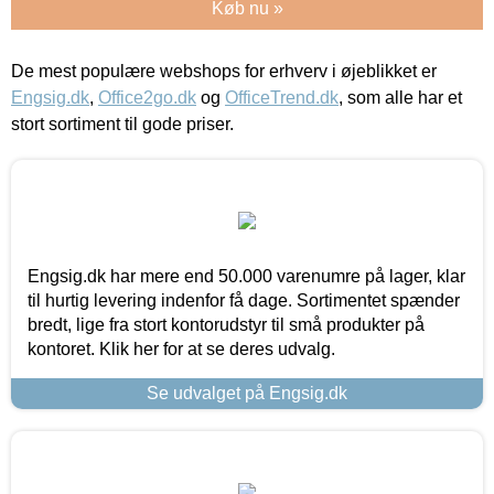
Køb nu »
De mest populære webshops for erhverv i øjeblikket er
Engsig.dk
,
Office2go.dk
og
OfficeTrend.dk
, som alle har et
stort sortiment til gode priser.
Engsig.dk har mere end 50.000 varenumre på lager, klar
til hurtig levering indenfor få dage. Sortimentet spænder
bredt, lige fra stort kontorudstyr til små produkter på
kontoret. Klik her for at se deres udvalg.
Se udvalget på Engsig.dk