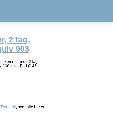
, 2 fag,
gulv 903
ren kommer med 2 fag i
 x 100 cm – Fod Ø 45
eTrend.dk
, som alle har et