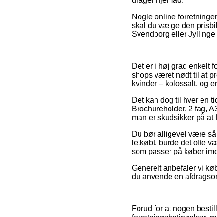
drager hjemad.
Nogle online forretninger
skal du vælge den prisbil
Svendborg eller Jyllinge –
Det er i høj grad enkelt 
shops været nødt til at p
kvinder – kolossalt, og 
Det kan dog til hver en ti
Brochureholder, 2 fag, A
man er skudsikker på at f
Du bør alligevel være så 
letkøbt, burde det ofte v
som passer på køber imo
Generelt anbefaler vi k
du anvende en afdragsordn
Forud for at nogen best