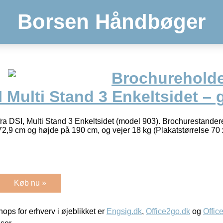
Borsen Håndbøger
Brochureholder
I Multi Stand 3 Enkeltsidet – 
 fra DSI, Multi Stand 3 Enkeltsidet (model 903). Brochurestande
2,9 cm og højde på 190 cm, og vejer 18 kg (Plakatstørrelse 70
Køb nu »
ps for erhverv i øjeblikket er
Engsig.dk
,
Office2go.dk
og
Offic