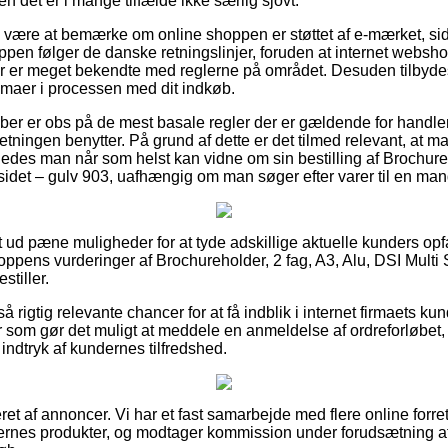
en det er i mange tilfælde ikke særlig sjovt.
e være at bemærke om online shoppen er støttet af e-mærket, si
hoppen følger de danske retningslinjer, foruden at internet webs
er er meget bekendte med reglerne på området. Desuden tilbyde
emmaer i processen med dit indkøb.
 køber er obs på de mest basale regler der er gældende for handl
etningen benytter. På grund af dette er det tilmed relevant, at 
edes man når som helst kan vidne om sin bestilling af Brochureh
sidet – gulv 903, uafhængig om man søger efter varer til en mand
ldt ud pæne muligheder for at tyde adskillige aktuelle kunders opfa
hoppens vurderinger af Brochureholder, 2 fag, A3, Alu, DSI Multi
stiller.
rigtig relevante chancer for at få indblik i internet firmaets kund
ker som gør det muligt at meddele en anmeldelse af ordreforløbet, 
 indtryk af kundernes tilfredshed.
ret af annoncer. Vi har et fast samarbejde med flere online forre
rnes produkter, og modtager kommission under forudsætning af 