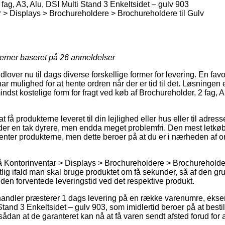
fag, A3, Alu, DSI Multi Stand 3 Enkeltsidet – gulv 903
 > Displays > Brochureholdere > Brochureholdere til Gulv
jerner baseret på
26
anmeldelser
dlover nu til dags diverse forskellige former for levering. En favor
r mulighed for at hente ordren når der er tid til det. Løsningen e
indst kostelige form for fragt ved køb af Brochureholder, 2 fag, A
t få produkterne leveret til din lejlighed eller hus eller til adres
er en tak dyrere, men endda meget problemfri. Den mest letkøb
 henter produkterne, men dette beroer på at du er i nærheden af
Kontorinventar > Displays > Brochureholdere > Brochureholdere 
g ifald man skal bruge produktet om få sekunder, så af den grund
den forventede leveringstid ved det respektive produkt.
 handler præsterer 1 dags levering på en række varenumre, eks
 Stand 3 Enkeltsidet – gulv 903, som imidlertid beroer på at best
 sådan at de garanteret kan nå at få varen sendt afsted forud for 