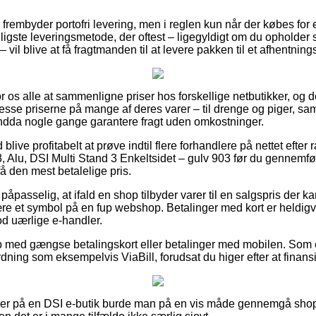
 frembyder portofri levering, men i reglen kun når der købes for 
ligste leveringsmetode, der oftest – ligegyldigt om du opholder s
 vil blive at få fragtmanden til at levere pakken til et afhentning
for os alle at sammenligne priser hos forskellige netbutikker, og d
resse priserne på mange af deres varer – til drenge og piger, s
endda nogle gange garantere fragt uden omkostninger.
d blive profitabelt at prøve indtil flere forhandlere på nettet efter
3, Alu, DSI Multi Stand 3 Enkeltsidet – gulv 903 før du gennemfø
å den mest betalelige pris.
påpasselig, at ifald en shop tilbyder varer til en salgspris der k
ære et symbol på en fup webshop. Betalinger med kort er heldigv
d uærlige e-handler.
øb med gængse betalingskort eller betalinger med mobilen. Som
ing som eksempelvis ViaBill, forudsat du higer efter at finansie
iller på en DSI e-butik burde man på en vis måde gennemgå sh