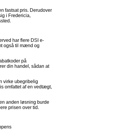
en fastsat pris. Derudover
ig i Fredericia,
ssted.
erved har flere DSI e-
amt også til mænd og
 rabatkoder på
rer din handel, sådan at
an virke ubegribelig
is omfattet af en vedtægt,
 en anden løsning burde
re prisen over tid.
oppens