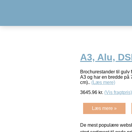
A3, Alu, DS
Brochurestander til gulv
A3 og har en bredde på 7
cm)..
(Læs mere)
3645.96
kr.
(Vis fragtpris)
Læs mere »
De mest populære websho