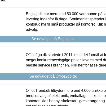
iser.
Engsig.dk har mere end 50.000 varenumre på lager
levering indenfor få dage. Sortimentet spænder br
kontorudstyr til små produkter på kontoret. Klik h
udvalg.
Se udvalget på Engsig.dk
Office2go.dk startede i 2011, med det formål at l
meget konkurrencedygtige priser, leveret med
bedste service i branchen. Klik her for at se der
Se udvalget på Office2go.dk
OfficeTrend.dk tilbyder mere end 4.000 unikke p
bredt udvalg af elektronik, emballage, etiketter 
kontorartikler, hobby, skolestart, gæstebøger og 