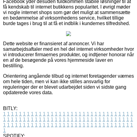
Facebook yder desuden fuldkommen stabile løsninger til at
få kendskab til internet butikkens popularitet. I øvrigt møder
vi nogle internet shops som gør det muligt at sammensætte
en bedømmelse af virksomhedens service, hvilket tillige
burde tages i brug til at få et indblik i kundernes tilfredshed.
Dette website er finansieret af annoncer. Vi har
samarbejdsaftaler med en hel del internet virksomheder hvor
vi introducerer firmaernes produkter, og indtjener honorar når
en af de besøgende på vores hjemmeside laver en
bestilling.
Orientering angående tilbud og internet foretagender værnes
om hele tiden, men vi kan ikke stilles ansvarlig for
reguleringer der er blevet udarbejdet siden vi sidste gang
opdaterede vores data.
BITLY:
1
1
1
1
1
1
1
1
1
1
1
1
1
1
1
1
1
1
1
1
1
1
1
1
1
1
1
1
1
1
1
1
1
1
1
1
1
1
1
1
1
1
1
1
1
1
1
1
1
1
1
1
1
1
1
1
1
1
1
1
1
1
1
1
1
1
1
1
1
1
1
1
1
1
1
1
1
1
1
1
1
1
1
1
1
1
1
1
1
1
1
1
1
1
1
1
1
1
1
1
SPOTIFY: