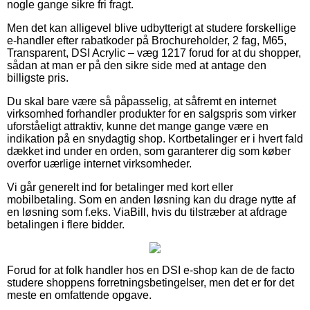
nogle gange sikre fri fragt.
Men det kan alligevel blive udbytterigt at studere forskellige
e-handler efter rabatkoder på Brochureholder, 2 fag, M65,
Transparent, DSI Acrylic – væg 1217 forud for at du shopper,
sådan at man er på den sikre side med at antage den
billigste pris.
Du skal bare være så påpasselig, at såfremt en internet
virksomhed forhandler produkter for en salgspris som virker
uforståeligt attraktiv, kunne det mange gange være en
indikation på en snydagtig shop. Kortbetalinger er i hvert fald
dækket ind under en orden, som garanterer dig som køber
overfor uærlige internet virksomheder.
Vi går generelt ind for betalinger med kort eller
mobilbetaling. Som en anden løsning kan du drage nytte af
en løsning som f.eks. ViaBill, hvis du tilstræber at afdrage
betalingen i flere bidder.
Forud for at folk handler hos en DSI e-shop kan de de facto
studere shoppens forretningsbetingelser, men det er for det
meste en omfattende opgave.