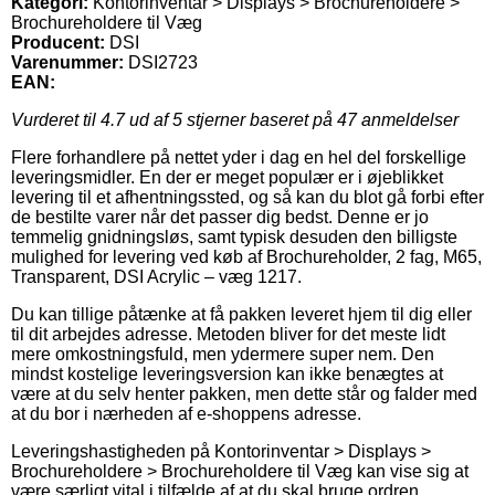
Kategori:
Kontorinventar > Displays > Brochureholdere >
Brochureholdere til Væg
Producent:
DSI
Varenummer:
DSI2723
EAN:
Vurderet til
4.7
ud af 5 stjerner baseret på
47
anmeldelser
Flere forhandlere på nettet yder i dag en hel del forskellige
leveringsmidler. En der er meget populær er i øjeblikket
levering til et afhentningssted, og så kan du blot gå forbi efter
de bestilte varer når det passer dig bedst. Denne er jo
temmelig gnidningsløs, samt typisk desuden den billigste
mulighed for levering ved køb af Brochureholder, 2 fag, M65,
Transparent, DSI Acrylic – væg 1217.
Du kan tillige påtænke at få pakken leveret hjem til dig eller
til dit arbejdes adresse. Metoden bliver for det meste lidt
mere omkostningsfuld, men ydermere super nem. Den
mindst kostelige leveringsversion kan ikke benægtes at
være at du selv henter pakken, men dette står og falder med
at du bor i nærheden af e-shoppens adresse.
Leveringshastigheden på Kontorinventar > Displays >
Brochureholdere > Brochureholdere til Væg kan vise sig at
være særligt vital i tilfælde af at du skal bruge ordren