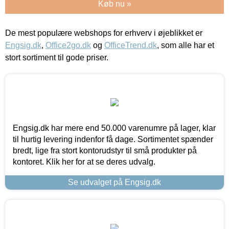
Køb nu »
De mest populære webshops for erhverv i øjeblikket er
Engsig.dk
,
Office2go.dk
og
OfficeTrend.dk
, som alle har et
stort sortiment til gode priser.
Engsig.dk har mere end 50.000 varenumre på lager, klar
til hurtig levering indenfor få dage. Sortimentet spænder
bredt, lige fra stort kontorudstyr til små produkter på
kontoret. Klik her for at se deres udvalg.
Se udvalget på Engsig.dk