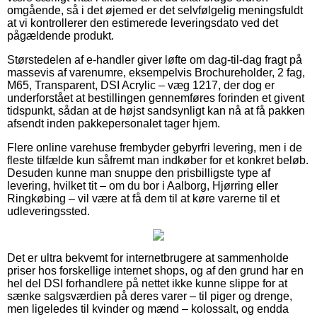
omgående, så i det øjemed er det selvfølgelig meningsfuldt
at vi kontrollerer den estimerede leveringsdato ved det
pågældende produkt.
Størstedelen af e-handler giver løfte om dag-til-dag fragt på
massevis af varenumre, eksempelvis Brochureholder, 2 fag,
M65, Transparent, DSI Acrylic – væg 1217, der dog er
underforstået at bestillingen gennemføres forinden et givent
tidspunkt, sådan at de højst sandsynligt kan nå at få pakken
afsendt inden pakkepersonalet tager hjem.
Flere online varehuse frembyder gebyrfri levering, men i de
fleste tilfælde kun såfremt man indkøber for et konkret beløb.
Desuden kunne man snuppe den prisbilligste type af
levering, hvilket tit – om du bor i Aalborg, Hjørring eller
Ringkøbing – vil være at få dem til at køre varerne til et
udleveringssted.
Det er ultra bekvemt for internetbrugere at sammenholde
priser hos forskellige internet shops, og af den grund har en
hel del DSI forhandlere på nettet ikke kunne slippe for at
sænke salgsværdien på deres varer – til piger og drenge,
men ligeledes til kvinder og mænd – kolossalt, og endda