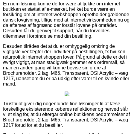
En nem løsning kunne derfor være at tjekke om internet
butikken er støttet af e-mærket, hvilket burde være en
forsikring om at internet webshoppen opretholder gældende
dansk lovgivning, tillige med at internet virksomheden nu og
da efterses af fagmænd der forstår lovene på området.
Desuden får du genvej til support, når du forvoldes
dilemmaer i forbindelse med din bestilling.
Desuden tilrådes det at du er omhyggelig omkring de
vigtigste vedtægter der indvirker på bestillingen, fx hvilken
returpolitik internet shoppen lover. På grund af dette er det i
øvrigt vigtigt, at man stadigvæk gemmer ens ordremail, så
man en anden gang vil kunne bevise sin ordre af
Brochureholder, 2 fag, M65, Transparent, DSI Acrylic – væg
1217, uanset om du er på udkig efter varer til en kvinde eller
mand.
Trustpilot giver dig nogenlunde fine løsninger til at læse
forskellige eksisterende køberes reflektioner og herved slår
vi et slag for, at du eftergår online butikkens bedømmelser af
Brochureholder, 2 fag, M65, Transparent, DSI Acrylic – væg
1217 forud for at du bestiller.