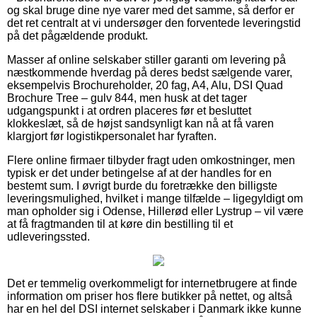
og skal bruge dine nye varer med det samme, så derfor er
det ret centralt at vi undersøger den forventede leveringstid
på det pågældende produkt.
Masser af online selskaber stiller garanti om levering på
næstkommende hverdag på deres bedst sælgende varer,
eksempelvis Brochureholder, 20 fag, A4, Alu, DSI Quad
Brochure Tree – gulv 844, men husk at det tager
udgangspunkt i at ordren placeres før et besluttet
klokkeslæt, så de højst sandsynligt kan nå at få varen
klargjort før logistikpersonalet har fyraften.
Flere online firmaer tilbyder fragt uden omkostninger, men
typisk er det under betingelse af at der handles for en
bestemt sum. I øvrigt burde du foretrække den billigste
leveringsmulighed, hvilket i mange tilfælde – ligegyldigt om
man opholder sig i Odense, Hillerød eller Lystrup – vil være
at få fragtmanden til at køre din bestilling til et
udleveringssted.
Det er temmelig overkommeligt for internetbrugere at finde
information om priser hos flere butikker på nettet, og altså
har en hel del DSI internet selskaber i Danmark ikke kunne