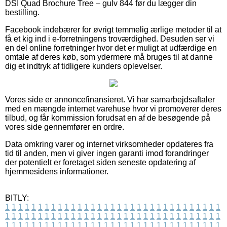
DSI Quad Brochure Tree – gulv 844 før du lægger din
bestilling.
Facebook indebærer for øvrigt temmelig ærlige metoder til at
få et kig ind i e-forretningens troværdighed. Desuden ser vi
en del online forretninger hvor det er muligt at udfærdige en
omtale af deres køb, som ydermere må bruges til at danne
dig et indtryk af tidligere kunders oplevelser.
Vores side er annoncefinansieret. Vi har samarbejdsaftaler
med en mængde internet varehuse hvor vi promoverer deres
tilbud, og får kommission forudsat en af de besøgende på
vores side gennemfører en ordre.
Data omkring varer og internet virksomheder opdateres fra
tid til anden, men vi giver ingen garanti imod forandringer
der potentielt er foretaget siden seneste opdatering af
hjemmesidens informationer.
BITLY:
1
1
1
1
1
1
1
1
1
1
1
1
1
1
1
1
1
1
1
1
1
1
1
1
1
1
1
1
1
1
1
1
1
1
1
1
1
1
1
1
1
1
1
1
1
1
1
1
1
1
1
1
1
1
1
1
1
1
1
1
1
1
1
1
1
1
1
1
1
1
1
1
1
1
1
1
1
1
1
1
1
1
1
1
1
1
1
1
1
1
1
1
1
1
1
1
1
1
1