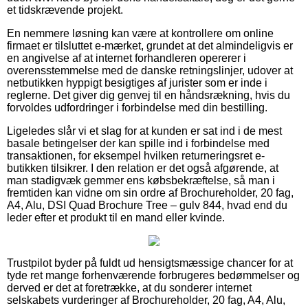
et tidskrævende projekt.
En nemmere løsning kan være at kontrollere om online
firmaet er tilsluttet e-mærket, grundet at det almindeligvis er
en angivelse af at internet forhandleren opererer i
overensstemmelse med de danske retningslinjer, udover at
netbutikken hyppigt besigtiges af jurister som er inde i
reglerne. Det giver dig genvej til en håndsrækning, hvis du
forvoldes udfordringer i forbindelse med din bestilling.
Ligeledes slår vi et slag for at kunden er sat ind i de mest
basale betingelser der kan spille ind i forbindelse med
transaktionen, for eksempel hvilken returneringsret e-
butikken tilsikrer. I den relation er det også afgørende, at
man stadigvæk gemmer ens købsbekræftelse, så man i
fremtiden kan vidne om sin ordre af Brochureholder, 20 fag,
A4, Alu, DSI Quad Brochure Tree – gulv 844, hvad end du
leder efter et produkt til en mand eller kvinde.
Trustpilot byder på fuldt ud hensigtsmæssige chancer for at
tyde ret mange forhenværende forbrugeres bedømmelser og
derved er det at foretrække, at du sonderer internet
selskabets vurderinger af Brochureholder, 20 fag, A4, Alu,