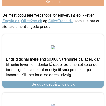
Køb nu »
De mest populære webshops for erhverv i øjeblikket er
Engsig.dk
,
Office2go.dk
og
OfficeTrend.dk
, som alle har et
stort sortiment til gode priser.
Engsig.dk har mere end 50.000 varenumre på lager, klar
til hurtig levering indenfor få dage. Sortimentet spænder
bredt, lige fra stort kontorudstyr til små produkter på
kontoret. Klik her for at se deres udvalg.
Se udvalget på Engsig.dk