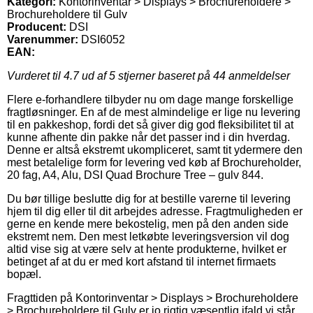
Kategori:
Kontorinventar > Displays > Brochureholdere >
Brochureholdere til Gulv
Producent:
DSI
Varenummer:
DSI6052
EAN:
Vurderet til
4.7
ud af 5 stjerner baseret på
44
anmeldelser
Flere e-forhandlere tilbyder nu om dage mange forskellige
fragtløsninger. En af de mest almindelige er lige nu levering
til en pakkeshop, fordi det så giver dig god fleksibilitet til at
kunne afhente din pakke når det passer ind i din hverdag.
Denne er altså ekstremt ukompliceret, samt tit ydermere den
mest betalelige form for levering ved køb af Brochureholder,
20 fag, A4, Alu, DSI Quad Brochure Tree – gulv 844.
Du bør tillige beslutte dig for at bestille varerne til levering
hjem til dig eller til dit arbejdes adresse. Fragtmuligheden er
gerne en kende mere bekostelig, men på den anden side
ekstremt nem. Den mest letkøbte leveringsversion vil dog
altid vise sig at være selv at hente produkterne, hvilket er
betinget af at du er med kort afstand til internet firmaets
bopæl.
Fragttiden på Kontorinventar > Displays > Brochureholdere
> Brochureholdere til Gulv er jo rigtig væsentlig ifald vi står