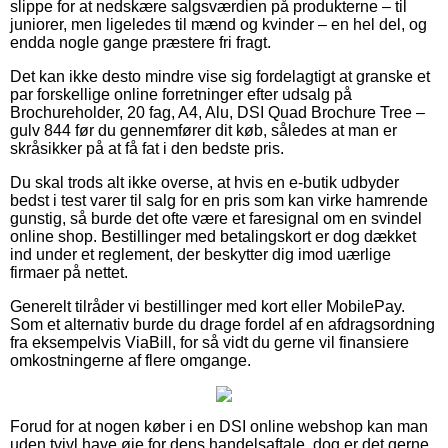
slippe for at nedskære salgsværdien på produkterne – til
juniorer, men ligeledes til mænd og kvinder – en hel del, og
endda nogle gange præstere fri fragt.
Det kan ikke desto mindre vise sig fordelagtigt at granske et
par forskellige online forretninger efter udsalg på
Brochureholder, 20 fag, A4, Alu, DSI Quad Brochure Tree –
gulv 844 før du gennemfører dit køb, således at man er
skråsikker på at få fat i den bedste pris.
Du skal trods alt ikke overse, at hvis en e-butik udbyder
bedst i test varer til salg for en pris som kan virke hamrende
gunstig, så burde det ofte være et faresignal om en svindel
online shop. Bestillinger med betalingskort er dog dækket
ind under et reglement, der beskytter dig imod uærlige
firmaer på nettet.
Generelt tilråder vi bestillinger med kort eller MobilePay.
Som et alternativ burde du drage fordel af en afdragsordning
fra eksempelvis ViaBill, for så vidt du gerne vil finansiere
omkostningerne af flere omgange.
Forud for at nogen køber i en DSI online webshop kan man
uden tvivl have øje for dens handelsaftale, dog er det gerne