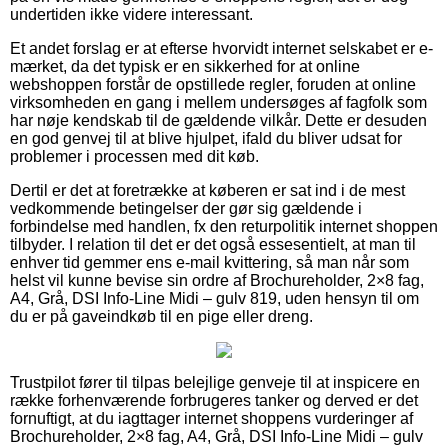
undertiden ikke videre interessant.
Et andet forslag er at efterse hvorvidt internet selskabet er e-
mærket, da det typisk er en sikkerhed for at online
webshoppen forstår de opstillede regler, foruden at online
virksomheden en gang i mellem undersøges af fagfolk som
har nøje kendskab til de gældende vilkår. Dette er desuden
en god genvej til at blive hjulpet, ifald du bliver udsat for
problemer i processen med dit køb.
Dertil er det at foretrække at køberen er sat ind i de mest
vedkommende betingelser der gør sig gældende i
forbindelse med handlen, fx den returpolitik internet shoppen
tilbyder. I relation til det er det også essesentielt, at man til
enhver tid gemmer ens e-mail kvittering, så man når som
helst vil kunne bevise sin ordre af Brochureholder, 2×8 fag,
A4, Grå, DSI Info-Line Midi – gulv 819, uden hensyn til om
du er på gaveindkøb til en pige eller dreng.
Trustpilot fører til tilpas belejlige genveje til at inspicere en
række forhenværende forbrugeres tanker og derved er det
fornuftigt, at du iagttager internet shoppens vurderinger af
Brochureholder, 2×8 fag, A4, Grå, DSI Info-Line Midi – gulv