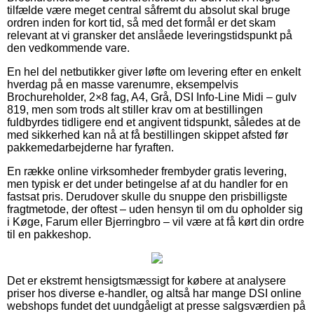
tilfælde være meget central såfremt du absolut skal bruge
ordren inden for kort tid, så med det formål er det skam
relevant at vi gransker det anslåede leveringstidspunkt på
den vedkommende vare.
En hel del netbutikker giver løfte om levering efter en enkelt
hverdag på en masse varenumre, eksempelvis
Brochureholder, 2×8 fag, A4, Grå, DSI Info-Line Midi – gulv
819, men som trods alt stiller krav om at bestillingen
fuldbyrdes tidligere end et angivent tidspunkt, således at de
med sikkerhed kan nå at få bestillingen skippet afsted før
pakkemedarbejderne har fyraften.
En række online virksomheder frembyder gratis levering,
men typisk er det under betingelse af at du handler for en
fastsat pris. Derudover skulle du snuppe den prisbilligste
fragtmetode, der oftest – uden hensyn til om du opholder sig
i Køge, Farum eller Bjerringbro – vil være at få kørt din ordre
til en pakkeshop.
Det er ekstremt hensigtsmæssigt for købere at analysere
priser hos diverse e-handler, og altså har mange DSI online
webshops fundet det uundgåeligt at presse salgsværdien på