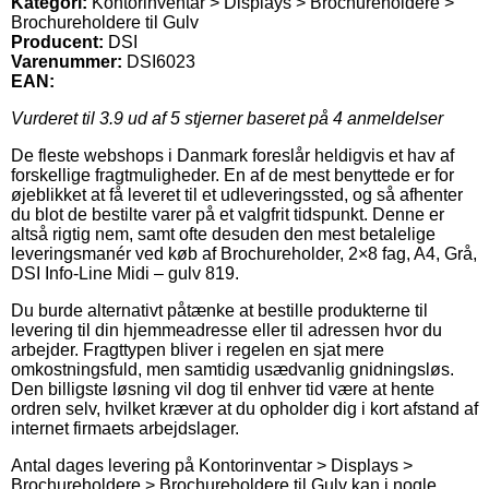
Kategori:
Kontorinventar > Displays > Brochureholdere >
Brochureholdere til Gulv
Producent:
DSI
Varenummer:
DSI6023
EAN:
Vurderet til
3.9
ud af 5 stjerner baseret på
4
anmeldelser
De fleste webshops i Danmark foreslår heldigvis et hav af
forskellige fragtmuligheder. En af de mest benyttede er for
øjeblikket at få leveret til et udleveringssted, og så afhenter
du blot de bestilte varer på et valgfrit tidspunkt. Denne er
altså rigtig nem, samt ofte desuden den mest betalelige
leveringsmanér ved køb af Brochureholder, 2×8 fag, A4, Grå,
DSI Info-Line Midi – gulv 819.
Du burde alternativt påtænke at bestille produkterne til
levering til din hjemmeadresse eller til adressen hvor du
arbejder. Fragttypen bliver i regelen en sjat mere
omkostningsfuld, men samtidig usædvanlig gnidningsløs.
Den billigste løsning vil dog til enhver tid være at hente
ordren selv, hvilket kræver at du opholder dig i kort afstand af
internet firmaets arbejdslager.
Antal dages levering på Kontorinventar > Displays >
Brochureholdere > Brochureholdere til Gulv kan i nogle