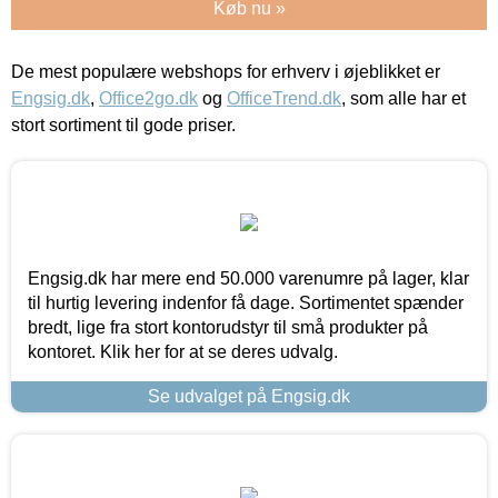
Køb nu »
De mest populære webshops for erhverv i øjeblikket er
Engsig.dk
,
Office2go.dk
og
OfficeTrend.dk
, som alle har et
stort sortiment til gode priser.
Engsig.dk har mere end 50.000 varenumre på lager, klar
til hurtig levering indenfor få dage. Sortimentet spænder
bredt, lige fra stort kontorudstyr til små produkter på
kontoret. Klik her for at se deres udvalg.
Se udvalget på Engsig.dk