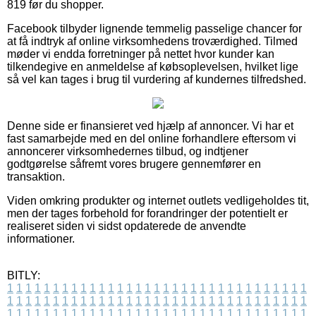
819 før du shopper.
Facebook tilbyder lignende temmelig passelige chancer for
at få indtryk af online virksomhedens troværdighed. Tilmed
møder vi endda forretninger på nettet hvor kunder kan
tilkendegive en anmeldelse af købsoplevelsen, hvilket lige
så vel kan tages i brug til vurdering af kundernes tilfredshed.
Denne side er finansieret ved hjælp af annoncer. Vi har et
fast samarbejde med en del online forhandlere eftersom vi
annoncerer virksomhedernes tilbud, og indtjener
godtgørelse såfremt vores brugere gennemfører en
transaktion.
Viden omkring produkter og internet outlets vedligeholdes tit,
men der tages forbehold for forandringer der potentielt er
realiseret siden vi sidst opdaterede de anvendte
informationer.
BITLY:
1
1
1
1
1
1
1
1
1
1
1
1
1
1
1
1
1
1
1
1
1
1
1
1
1
1
1
1
1
1
1
1
1
1
1
1
1
1
1
1
1
1
1
1
1
1
1
1
1
1
1
1
1
1
1
1
1
1
1
1
1
1
1
1
1
1
1
1
1
1
1
1
1
1
1
1
1
1
1
1
1
1
1
1
1
1
1
1
1
1
1
1
1
1
1
1
1
1
1