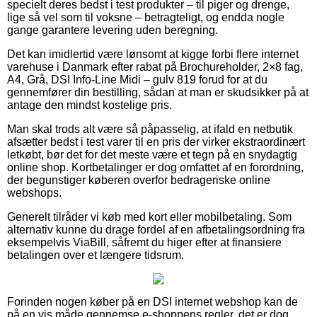
specielt deres bedst i test produkter – til piger og drenge,
lige så vel som til voksne – betragteligt, og endda nogle
gange garantere levering uden beregning.
Det kan imidlertid være lønsomt at kigge forbi flere internet
varehuse i Danmark efter rabat på Brochureholder, 2×8 fag,
A4, Grå, DSI Info-Line Midi – gulv 819 forud for at du
gennemfører din bestilling, sådan at man er skudsikker på at
antage den mindst kostelige pris.
Man skal trods alt være så påpasselig, at ifald en netbutik
afsætter bedst i test varer til en pris der virker ekstraordinært
letkøbt, bør det for det meste være et tegn på en snydagtig
online shop. Kortbetalinger er dog omfattet af en forordning,
der begunstiger køberen overfor bedrageriske online
webshops.
Generelt tilråder vi køb med kort eller mobilbetaling. Som
alternativ kunne du drage fordel af en afbetalingsordning fra
eksempelvis ViaBill, såfremt du higer efter at finansiere
betalingen over et længere tidsrum.
Forinden nogen køber på en DSI internet webshop kan de
på en vis måde gennemse e-shoppens regler, det er dog