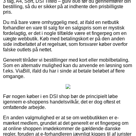
3 fag, A4, Sort, DSI Tilted – gulv 808 før du gennemfører din
bestilling, så du er sikker på at indhente den prisbilligste
pris.
Du må bare være omhyggelig med, at ifald en netbutik
forhandler en vare til salg for en salgspris som er mystisk
fordelagtig, er det i nogle tilfælde være et fingerpeg om en
uægte webbutik. Køb med betalingskort er på den anden
side indbefattet af et regelsæt, som forsvarer køber overfor
falske outlets på nettet.
Generelt tilråder vi bestillinger med kort eller mobilbetaling.
Som en alternativ mulighed kan du anvende en løsning som
f.eks. ViaBill, ifald du har i sinde at betale beløbet af flere
omgange.
Før nogen køber i en DSI shop bør de principielt løbe
igennem e-shoppens handelsvilkår, det er dog oftest et
omfattende arbejde.
En anden valgmulighed er at se om webbutikken er e-
mærket medlem, grundet at det generelt er et fingerpeg om
at online shoppen imødekommer de gældende danske
regler, foruden at e-forhandleren jævnligt kigges til af jurister