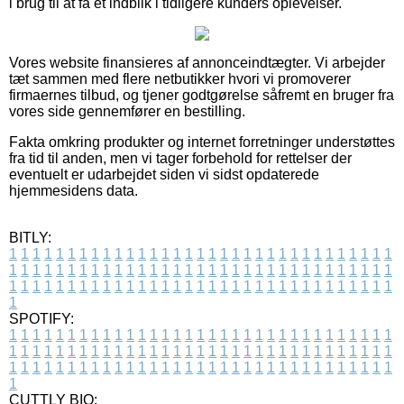
i brug til at få et indblik i tidligere kunders oplevelser.
Vores website finansieres af annonceindtægter. Vi arbejder
tæt sammen med flere netbutikker hvori vi promoverer
firmaernes tilbud, og tjener godtgørelse såfremt en bruger fra
vores side gennemfører en bestilling.
Fakta omkring produkter og internet forretninger understøttes
fra tid til anden, men vi tager forbehold for rettelser der
eventuelt er udarbejdet siden vi sidst opdaterede
hjemmesidens data.
BITLY:
1
1
1
1
1
1
1
1
1
1
1
1
1
1
1
1
1
1
1
1
1
1
1
1
1
1
1
1
1
1
1
1
1
1
1
1
1
1
1
1
1
1
1
1
1
1
1
1
1
1
1
1
1
1
1
1
1
1
1
1
1
1
1
1
1
1
1
1
1
1
1
1
1
1
1
1
1
1
1
1
1
1
1
1
1
1
1
1
1
1
1
1
1
1
1
1
1
1
1
1
SPOTIFY:
1
1
1
1
1
1
1
1
1
1
1
1
1
1
1
1
1
1
1
1
1
1
1
1
1
1
1
1
1
1
1
1
1
1
1
1
1
1
1
1
1
1
1
1
1
1
1
1
1
1
1
1
1
1
1
1
1
1
1
1
1
1
1
1
1
1
1
1
1
1
1
1
1
1
1
1
1
1
1
1
1
1
1
1
1
1
1
1
1
1
1
1
1
1
1
1
1
1
1
1
CUTTLY BIO: