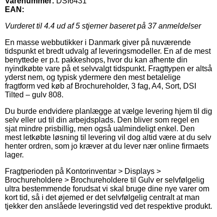
Varenummer:
DSI6431
EAN:
Vurderet til
4.4
ud af 5 stjerner baseret på
37
anmeldelser
En masse webbutikker i Danmark giver på nuværende
tidspunkt et bredt udvalg af leveringsmodeller. En af de mest
benyttede er p.t. pakkeshops, hvor du kan afhente din
nyindkøbte vare på et selvvalgt tidspunkt. Fragttypen er altså
yderst nem, og typisk ydermere den mest betalelige
fragtform ved køb af Brochureholder, 3 fag, A4, Sort, DSI
Tilted – gulv 808.
Du burde endvidere planlægge at vælge levering hjem til dig
selv eller ud til din arbejdsplads. Den bliver som regel en
sjat mindre prisbillig, men også ualmindeligt enkel. Den
mest letkøbte løsning til levering vil dog altid være at du selv
henter ordren, som jo kræver at du lever nær online firmaets
lager.
Fragtperioden på Kontorinventar > Displays >
Brochureholdere > Brochureholdere til Gulv er selvfølgelig
ultra bestemmende forudsat vi skal bruge dine nye varer om
kort tid, så i det øjemed er det selvfølgelig centralt at man
tjekker den anslåede leveringstid ved det respektive produkt.