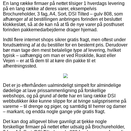
En lang række firmaer på nettet tilsiger 1 hverdags levering
på en lang række af deres varer, eksempelvis
Brochureholder, 3 fag, A4, Sort, DSI Tilted – gulv 808, som
afhænger af at bestillingen anbringes forinden et besluttet
klokkeslæt, så at de kan nå at få de nye varer på posthuset
forinden pakkemedarbejderne drager hjemad.
Indtil flere internet shops sikrer gratis fragt, men oftest under
forudsætning af at du bestiller for en bestemt pris. Derudover
bør man tage den mest betalelige type af levering, hvilket
typisk – uafhængig om man er ved Roskilde, Ikast eller
Vejen – er at få dem til at køre din pakke til et
afhentningssted.
Det er jo efterhånden ualmindeligt simpelt for almindelige
dødelige at lave prissammenligning på forskellige
webshops, og på grund af dette har en lang række DSI
webbutikker ikke kunne slippe for at tvinge salgspriserne på
varerne – til drenge og piger, og samtidig til herrer og damer
– markant, og endda nogle gange yde gratis fragt.
Det kan dog alligevel blive gavnligt at tjekke nogle
forskellige firmaer på nettet efter udsalg på Brochureholder,