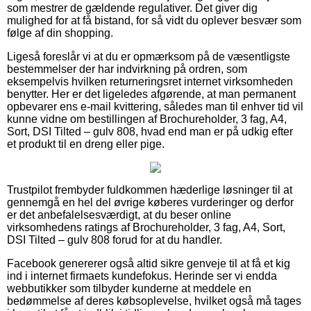
som mestrer de gældende regulativer. Det giver dig
mulighed for at få bistand, for så vidt du oplever besvær som
følge af din shopping.
Ligeså foreslår vi at du er opmærksom på de væsentligste
bestemmelser der har indvirkning på ordren, som
eksempelvis hvilken returneringsret internet virksomheden
benytter. Her er det ligeledes afgørende, at man permanent
opbevarer ens e-mail kvittering, således man til enhver tid vil
kunne vidne om bestillingen af Brochureholder, 3 fag, A4,
Sort, DSI Tilted – gulv 808, hvad end man er på udkig efter
et produkt til en dreng eller pige.
Trustpilot frembyder fuldkommen hæderlige løsninger til at
gennemgå en hel del øvrige køberes vurderinger og derfor
er det anbefalelsesværdigt, at du beser online
virksomhedens ratings af Brochureholder, 3 fag, A4, Sort,
DSI Tilted – gulv 808 forud for at du handler.
Facebook genererer også altid sikre genveje til at få et kig
ind i internet firmaets kundefokus. Herinde ser vi endda
webbutikker som tilbyder kunderne at meddele en
bedømmelse af deres købsoplevelse, hvilket også må tages