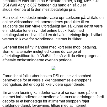
netbutikker efter tilbud på Brochureholder, 3 fag, M65, Grå,
DSI Wall Acrylic 837 forinden du handler, så du er
skudsikker på at få den mest betalelige pris.
Man skal ikke desto mindre være opmærksom på, at ifald en
online virksomhed reklamerer deres produkter til en
salgspris der kan virke uforståeligt lav, så kunne det tit være
en indikator for en svindel online butik. Køb med
betalingskort er i hvert fald en del af en retningslinje, hvilket
værner folk overfor svindlende internet butikker.
Generelt foreslår vi handler med kort eller mobilbetaling.
Som en alternativ mulighed kunne du vælge et
afbetalingstilbud fra fx ViaBill, for så vidt du efterspørger at
afbetale omkostningerne over en periode.
Forud for at folk køber hos en DSI online virksomhed
behøver de for at være sikker gennemse e-shoppens
betingelser, det er dog tit ikke videre spændende.
En anden løsning kan derfor være at se nærmere på om
internet forhandleren er medlem af e-mærke ordningen, fordi
det ofte er et kendetegn for at internet shoppen føjer
gældende dansk lovgivning, tillige med at internet