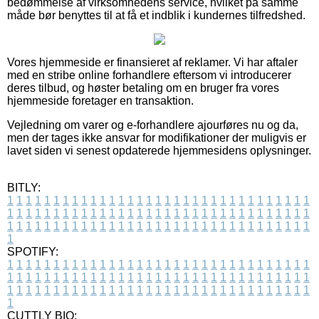
bedømmelse af virksomhedens service, hvilket på samme
måde bør benyttes til at få et indblik i kundernes tilfredshed.
Vores hjemmeside er finansieret af reklamer. Vi har aftaler
med en stribe online forhandlere eftersom vi introducerer
deres tilbud, og høster betaling om en bruger fra vores
hjemmeside foretager en transaktion.
Vejledning om varer og e-forhandlere ajourføres nu og da,
men der tages ikke ansvar for modifikationer der muligvis er
lavet siden vi senest opdaterede hjemmesidens oplysninger.
BITLY:
1
1
1
1
1
1
1
1
1
1
1
1
1
1
1
1
1
1
1
1
1
1
1
1
1
1
1
1
1
1
1
1
1
1
1
1
1
1
1
1
1
1
1
1
1
1
1
1
1
1
1
1
1
1
1
1
1
1
1
1
1
1
1
1
1
1
1
1
1
1
1
1
1
1
1
1
1
1
1
1
1
1
1
1
1
1
1
1
1
1
1
1
1
1
1
1
1
1
1
1
SPOTIFY:
1
1
1
1
1
1
1
1
1
1
1
1
1
1
1
1
1
1
1
1
1
1
1
1
1
1
1
1
1
1
1
1
1
1
1
1
1
1
1
1
1
1
1
1
1
1
1
1
1
1
1
1
1
1
1
1
1
1
1
1
1
1
1
1
1
1
1
1
1
1
1
1
1
1
1
1
1
1
1
1
1
1
1
1
1
1
1
1
1
1
1
1
1
1
1
1
1
1
1
1
CUTTLY BIO: