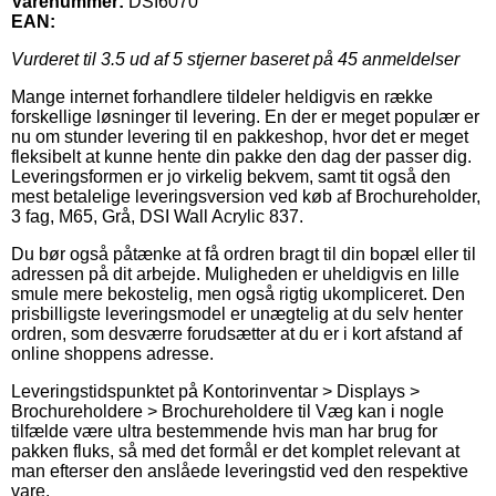
Varenummer:
DSI6070
EAN:
Vurderet til
3.5
ud af 5 stjerner baseret på
45
anmeldelser
Mange internet forhandlere tildeler heldigvis en række
forskellige løsninger til levering. En der er meget populær er
nu om stunder levering til en pakkeshop, hvor det er meget
fleksibelt at kunne hente din pakke den dag der passer dig.
Leveringsformen er jo virkelig bekvem, samt tit også den
mest betalelige leveringsversion ved køb af Brochureholder,
3 fag, M65, Grå, DSI Wall Acrylic 837.
Du bør også påtænke at få ordren bragt til din bopæl eller til
adressen på dit arbejde. Muligheden er uheldigvis en lille
smule mere bekostelig, men også rigtig ukompliceret. Den
prisbilligste leveringsmodel er unægtelig at du selv henter
ordren, som desværre forudsætter at du er i kort afstand af
online shoppens adresse.
Leveringstidspunktet på Kontorinventar > Displays >
Brochureholdere > Brochureholdere til Væg kan i nogle
tilfælde være ultra bestemmende hvis man har brug for
pakken fluks, så med det formål er det komplet relevant at
man efterser den anslåede leveringstid ved den respektive
vare.