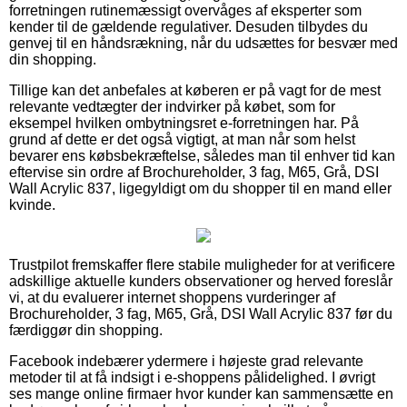
forretningen rutinemæssigt overvåges af eksperter som
kender til de gældende regulativer. Desuden tilbydes du
genvej til en håndsrækning, når du udsættes for besvær med
din shopping.
Tillige kan det anbefales at køberen er på vagt for de mest
relevante vedtægter der indvirker på købet, som for
eksempel hvilken ombytningsret e-forretningen har. På
grund af dette er det også vigtigt, at man når som helst
bevarer ens købsbekræftelse, således man til enhver tid kan
eftervise sin ordre af Brochureholder, 3 fag, M65, Grå, DSI
Wall Acrylic 837, ligegyldigt om du shopper til en mand eller
kvinde.
Trustpilot fremskaffer flere stabile muligheder for at verificere
adskillige aktuelle kunders observationer og herved foreslår
vi, at du evaluerer internet shoppens vurderinger af
Brochureholder, 3 fag, M65, Grå, DSI Wall Acrylic 837 før du
færdiggør din shopping.
Facebook indebærer ydermere i højeste grad relevante
metoder til at få indsigt i e-shoppens pålidelighed. I øvrigt
ses mange online firmaer hvor kunder kan sammensætte en