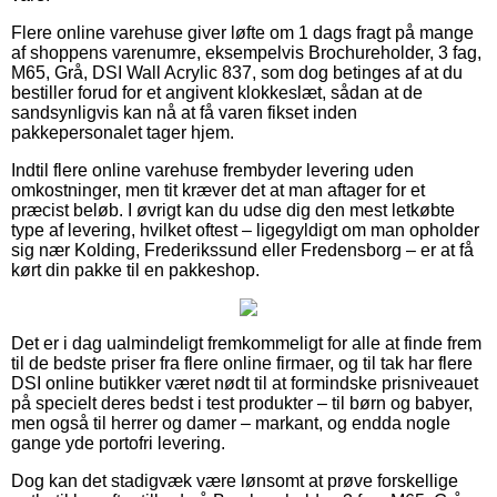
Flere online varehuse giver løfte om 1 dags fragt på mange
af shoppens varenumre, eksempelvis Brochureholder, 3 fag,
M65, Grå, DSI Wall Acrylic 837, som dog betinges af at du
bestiller forud for et angivent klokkeslæt, sådan at de
sandsynligvis kan nå at få varen fikset inden
pakkepersonalet tager hjem.
Indtil flere online varehuse frembyder levering uden
omkostninger, men tit kræver det at man aftager for et
præcist beløb. I øvrigt kan du udse dig den mest letkøbte
type af levering, hvilket oftest – ligegyldigt om man opholder
sig nær Kolding, Frederikssund eller Fredensborg – er at få
kørt din pakke til en pakkeshop.
Det er i dag ualmindeligt fremkommeligt for alle at finde frem
til de bedste priser fra flere online firmaer, og til tak har flere
DSI online butikker været nødt til at formindske prisniveauet
på specielt deres bedst i test produkter – til børn og babyer,
men også til herrer og damer – markant, og endda nogle
gange yde portofri levering.
Dog kan det stadigvæk være lønsomt at prøve forskellige