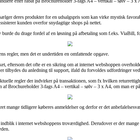
rhandlere efter rabat på Brochureholder 3-fags A4 – vertikal – sølv – 3 x 
ælger deres produkter for en udsalgspris som kan virke mystisk favorabe
assisterer kunden overfor snydagtige shops på nettet.
 burde du drage fordel af en løsning på afbetaling som f.eks. ViaBill, for 
ens regler, men det er undertiden en omfattende opgave.
ærket, eftersom det ofte er en sikring om at internet webshoppen overhol
tilbydes du anledning til support, ifald du forvoldes udfordringer ved
uelle regler der indvirker på transaktionen, som fx hvilken returrettig
n af Brochureholder 3-fags A4 – vertikal – sølv – 3 x A4, om man er på
 ret mange tidligere køberes anmeldelser og derfor er det anbefalelsesvæ
 indblik i internet webshoppens troværdighed. Derudover er der mange in
eden.