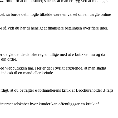
A4 forud for at du bestiller, således at man er tryg ved at modtage den
l, så burde det i nogle tilfælde være en varsel om en uægte online
så vidt du har til hensigt at finansiere betalingen over flere uger.
der de gældende danske regler, tillige med at e-butikken nu og da
 din ordre.
hed webbutikken har. Her er det i øvrigt afgørende, at man stadig
 indkøb til en mand eller kvinde.
rdigt, at du betragter e-forhandlerens kritik af Brochureholder 3-fags
ternet selskaber hvor kunder kan offentliggøre en kritik af