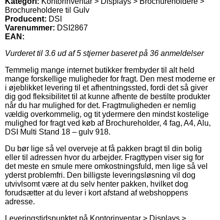
Kategori:
Kontorinventar > Displays > Brochureholdere >
Brochureholdere til Gulv
Producent:
DSI
Varenummer:
DSI2867
EAN:
Vurderet til
3.6
ud af 5 stjerner baseret på
36
anmeldelser
Temmelig mange internet butikker frembyder til alt held
mange forskellige muligheder for fragt. Den mest moderne er
i øjeblikket levering til et afhentningssted, fordi det så giver
dig god fleksibilitet til at kunne afhente de bestilte produkter
når du har mulighed for det. Fragtmuligheden er nemlig
vældig overkommelig, og tit ydermere den mindst kostelige
mulighed for fragt ved køb af Brochureholder, 4 fag, A4, Alu,
DSI Multi Stand 18 – gulv 918.
Du bør lige så vel overveje at få pakken bragt til din bolig
eller til adressen hvor du arbejder. Fragttypen viser sig for
det meste en smule mere omkostningsfuld, men lige så vel
yderst problemfri. Den billigste leveringsløsning vil dog
utvivlsomt være at du selv henter pakken, hvilket dog
forudsætter at du lever i kort afstand af webshoppens
adresse.
Leveringstidspunktet på Kontorinventar > Displays >