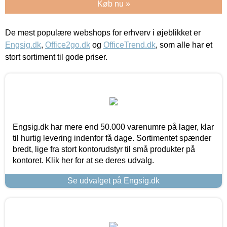
Køb nu »
De mest populære webshops for erhverv i øjeblikket er
Engsig.dk
,
Office2go.dk
og
OfficeTrend.dk
, som alle har et
stort sortiment til gode priser.
Engsig.dk har mere end 50.000 varenumre på lager, klar
til hurtig levering indenfor få dage. Sortimentet spænder
bredt, lige fra stort kontorudstyr til små produkter på
kontoret. Klik her for at se deres udvalg.
Se udvalget på Engsig.dk