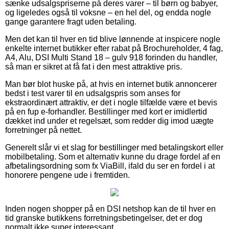
sænke udsalgspriserne på deres varer – til børn og babyer,
og ligeledes også til voksne – en hel del, og endda nogle
gange garantere fragt uden betaling.
Men det kan til hver en tid blive lønnende at inspicere nogle
enkelte internet butikker efter rabat på Brochureholder, 4 fag,
A4, Alu, DSI Multi Stand 18 – gulv 918 forinden du handler,
så man er sikret at få fat i den mest attraktive pris.
Man bør blot huske på, at hvis en internet butik annoncerer
bedst i test varer til en udsalgspris som anses for
ekstraordinært attraktiv, er det i nogle tilfælde være et bevis
på en fup e-forhandler. Bestillinger med kort er imidlertid
dækket ind under et regelsæt, som redder dig imod uægte
forretninger på nettet.
Generelt slår vi et slag for bestillinger med betalingskort eller
mobilbetaling. Som et alternativ kunne du drage fordel af en
afbetalingsordning som fx ViaBill, ifald du ser en fordel i at
honorere pengene ude i fremtiden.
Inden nogen shopper på en DSI netshop kan de til hver en
tid granske butikkens forretningsbetingelser, det er dog
normalt ikke super interessant.