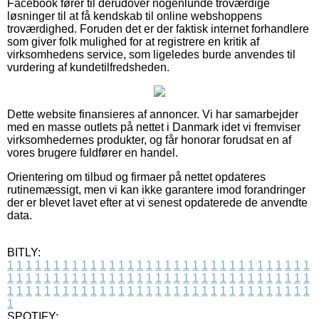
Facebook fører til derudover nogenlunde troværdige
løsninger til at få kendskab til online webshoppens
troværdighed. Foruden det er der faktisk internet forhandlere
som giver folk mulighed for at registrere en kritik af
virksomhedens service, som ligeledes burde anvendes til
vurdering af kundetilfredsheden.
Dette website finansieres af annoncer. Vi har samarbejder
med en masse outlets på nettet i Danmark idet vi fremviser
virksomhedernes produkter, og får honorar forudsat en af
vores brugere fuldfører en handel.
Orientering om tilbud og firmaer på nettet opdateres
rutinemæssigt, men vi kan ikke garantere imod forandringer
der er blevet lavet efter at vi senest opdaterede de anvendte
data.
BITLY:
1
1
1
1
1
1
1
1
1
1
1
1
1
1
1
1
1
1
1
1
1
1
1
1
1
1
1
1
1
1
1
1
1
1
1
1
1
1
1
1
1
1
1
1
1
1
1
1
1
1
1
1
1
1
1
1
1
1
1
1
1
1
1
1
1
1
1
1
1
1
1
1
1
1
1
1
1
1
1
1
1
1
1
1
1
1
1
1
1
1
1
1
1
1
1
1
1
1
1
1
SPOTIFY: