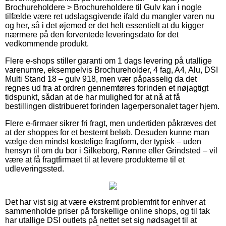
Brochureholdere > Brochureholdere til Gulv kan i nogle
tilfælde være ret udslagsgivende ifald du mangler varen nu
og her, så i det øjemed er det helt essentielt at du kigger
nærmere på den forventede leveringsdato for det
vedkommende produkt.
Flere e-shops stiller garanti om 1 dags levering på utallige
varenumre, eksempelvis Brochureholder, 4 fag, A4, Alu, DSI
Multi Stand 18 – gulv 918, men vær påpasselig da det
regnes ud fra at ordren gennemføres forinden et nøjagtigt
tidspunkt, sådan at de har mulighed for at nå at få
bestillingen distribueret forinden lagerpersonalet tager hjem.
Flere e-firmaer sikrer fri fragt, men undertiden påkræves det
at der shoppes for et bestemt beløb. Desuden kunne man
vælge den mindst kostelige fragtform, der typisk – uden
hensyn til om du bor i Silkeborg, Rønne eller Grindsted – vil
være at få fragtfirmaet til at levere produkterne til et
udleveringssted.
Det har vist sig at være ekstremt problemfrit for enhver at
sammenholde priser på forskellige online shops, og til tak
har utallige DSI outlets på nettet set sig nødsaget til at