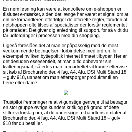
En nem løsning kan være at kontrollere om e-shoppen er
tilsluttet e-mærket, siden det længe har været et signal om at
online forhandleren efterfølger de officielle regler, foruden at
netshoppen ofte tilses af specialister der forstår reglementet
på området. Det giver dig anledning til support, for så vidt du
får udfordringer i processen med din shopping.
Ligeså foreslåes det at man er påpasselig med de mest
vedkommende betingelser i forbindelse med ordren, for
eksempel hvilken byttepolitik internet firmaet tilbyder. Her er
det desuden essesentielt, at man altid opbevarer sin
kvitteringsmail, således man fremadrettet vil kunne eftervise
sit køb af Brochureholder, 4 fag, A4, Alu, DSI Multi Stand 18
– gulv 918, uanset om man efterspørger produkter til en
herre eller dame.
Trustpilot frembringer relativt gunstige genveje til at betragte
en stor gruppe øvrige kunders kritik og på grund af dette
stiller vi forslag om, at du undersøger e-handlens omtaler af
Brochureholder, 4 fag, A4, Alu, DSI Multi Stand 18 – gulv
918 før du bestiller.