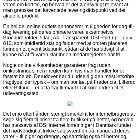
varen om kort tid, og herved er det øjensynligt relevant at
man gransker det forventede leveringstidspunkt ved det
aktuelle produkt.
En hel del online outlets annoncerer muligheden for dag-til-
dag levering på deres primære varer, eksempelvis
Brochureholder, 5 fag, A4, Transparent, DSI Fold-up – gulv
810, som imidlertid står og falder med at ordren placeres
forinden et givent tidspunkt, sådan at de har udsigt til at
kunne nå at få varen klar inden medarbejderne har fri.
Nogle online virksomheder garanterer fragt uden
omkostninger, men i reglen kun hvis man handler for et
fastsat beløb. Derudover bør du udse dig den mest letkøbte
fragttype, der typisk – om man bor tæt på Fredericia, Lillerød
eller Billund – er at få fragtfirmaet til at køre ordren til et
udleveringssted.
Det er jo efterhånden særligt smertefrit for internetbrugere at
søge sig frem til priser fra flere butikker på nettet, og herved
har massevis af DSI internet forretninger i Danmark fundet
det nødvendigt at trykke salgsværdien på mange af deres
varer – til piger og drenge, og samtidig også til herrer og