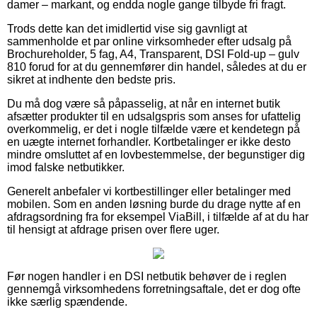
damer – markant, og endda nogle gange tilbyde fri fragt.
Trods dette kan det imidlertid vise sig gavnligt at
sammenholde et par online virksomheder efter udsalg på
Brochureholder, 5 fag, A4, Transparent, DSI Fold-up – gulv
810 forud for at du gennemfører din handel, således at du er
sikret at indhente den bedste pris.
Du må dog være så påpasselig, at når en internet butik
afsætter produkter til en udsalgspris som anses for ufattelig
overkommelig, er det i nogle tilfælde være et kendetegn på
en uægte internet forhandler. Kortbetalinger er ikke desto
mindre omsluttet af en lovbestemmelse, der begunstiger dig
imod falske netbutikker.
Generelt anbefaler vi kortbestillinger eller betalinger med
mobilen. Som en anden løsning burde du drage nytte af en
afdragsordning fra for eksempel ViaBill, i tilfælde af at du har
til hensigt at afdrage prisen over flere uger.
Før nogen handler i en DSI netbutik behøver de i reglen
gennemgå virksomhedens forretningsaftale, det er dog ofte
ikke særlig spændende.