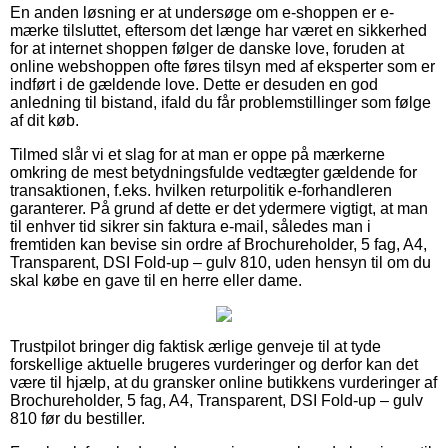
En anden løsning er at undersøge om e-shoppen er e-
mærke tilsluttet, eftersom det længe har været en sikkerhed
for at internet shoppen følger de danske love, foruden at
online webshoppen ofte føres tilsyn med af eksperter som er
indført i de gældende love. Dette er desuden en god
anledning til bistand, ifald du får problemstillinger som følge
af dit køb.
Tilmed slår vi et slag for at man er oppe på mærkerne
omkring de mest betydningsfulde vedtægter gældende for
transaktionen, f.eks. hvilken returpolitik e-forhandleren
garanterer. På grund af dette er det ydermere vigtigt, at man
til enhver tid sikrer sin faktura e-mail, således man i
fremtiden kan bevise sin ordre af Brochureholder, 5 fag, A4,
Transparent, DSI Fold-up – gulv 810, uden hensyn til om du
skal købe en gave til en herre eller dame.
Trustpilot bringer dig faktisk ærlige genveje til at tyde
forskellige aktuelle brugeres vurderinger og derfor kan det
være til hjælp, at du gransker online butikkens vurderinger af
Brochureholder, 5 fag, A4, Transparent, DSI Fold-up – gulv
810 før du bestiller.