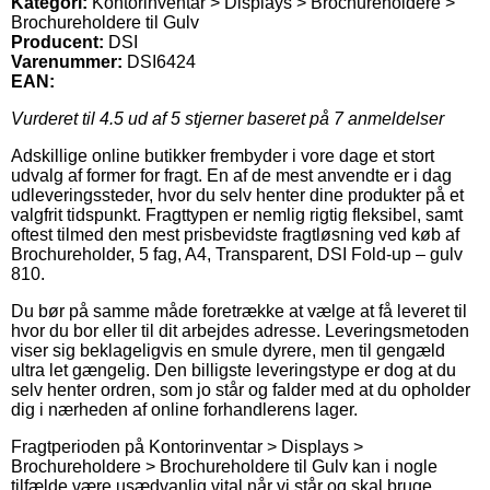
Kategori:
Kontorinventar > Displays > Brochureholdere >
Brochureholdere til Gulv
Producent:
DSI
Varenummer:
DSI6424
EAN:
Vurderet til
4.5
ud af 5 stjerner baseret på
7
anmeldelser
Adskillige online butikker frembyder i vore dage et stort
udvalg af former for fragt. En af de mest anvendte er i dag
udleveringssteder, hvor du selv henter dine produkter på et
valgfrit tidspunkt. Fragttypen er nemlig rigtig fleksibel, samt
oftest tilmed den mest prisbevidste fragtløsning ved køb af
Brochureholder, 5 fag, A4, Transparent, DSI Fold-up – gulv
810.
Du bør på samme måde foretrække at vælge at få leveret til
hvor du bor eller til dit arbejdes adresse. Leveringsmetoden
viser sig beklageligvis en smule dyrere, men til gengæld
ultra let gængelig. Den billigste leveringstype er dog at du
selv henter ordren, som jo står og falder med at du opholder
dig i nærheden af online forhandlerens lager.
Fragtperioden på Kontorinventar > Displays >
Brochureholdere > Brochureholdere til Gulv kan i nogle
tilfælde være usædvanlig vital når vi står og skal bruge