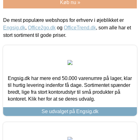
Køb nu »
De mest populære webshops for erhverv i øjeblikket er
Engsig.dk
,
Office2go.dk
og
OfficeTrend.dk
, som alle har et
stort sortiment til gode priser.
Engsig.dk har mere end 50.000 varenumre på lager, klar
til hurtig levering indenfor få dage. Sortimentet spænder
bredt, lige fra stort kontorudstyr til små produkter på
kontoret. Klik her for at se deres udvalg.
Se udvalget på Engsig.dk