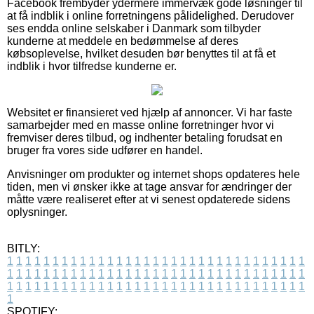
Facebook frembyder ydermere immervæk gode løsninger til
at få indblik i online forretningens pålidelighed. Derudover
ses endda online selskaber i Danmark som tilbyder
kunderne at meddele en bedømmelse af deres
købsoplevelse, hvilket desuden bør benyttes til at få et
indblik i hvor tilfredse kunderne er.
Websitet er finansieret ved hjælp af annoncer. Vi har faste
samarbejder med en masse online forretninger hvor vi
fremviser deres tilbud, og indhenter betaling forudsat en
bruger fra vores side udfører en handel.
Anvisninger om produkter og internet shops opdateres hele
tiden, men vi ønsker ikke at tage ansvar for ændringer der
måtte være realiseret efter at vi senest opdaterede sidens
oplysninger.
BITLY:
1
1
1
1
1
1
1
1
1
1
1
1
1
1
1
1
1
1
1
1
1
1
1
1
1
1
1
1
1
1
1
1
1
1
1
1
1
1
1
1
1
1
1
1
1
1
1
1
1
1
1
1
1
1
1
1
1
1
1
1
1
1
1
1
1
1
1
1
1
1
1
1
1
1
1
1
1
1
1
1
1
1
1
1
1
1
1
1
1
1
1
1
1
1
1
1
1
1
1
1
SPOTIFY: