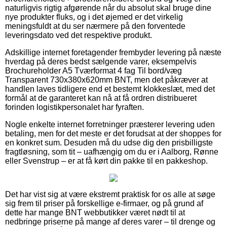
naturligvis rigtig afgørende når du absolut skal bruge dine
nye produkter fluks, og i det øjemed er det virkelig
meningsfuldt at du ser nærmere på den forventede
leveringsdato ved det respektive produkt.
Adskillige internet foretagender frembyder levering på næste
hverdag på deres bedst sælgende varer, eksempelvis
Brochureholder A5 Tværformat 4 fag Til bord/væg
Transparent 730x380x620mm BNT, men det påkræver at
handlen laves tidligere end et bestemt klokkeslæt, med det
formål at de garanteret kan nå at få ordren distribueret
forinden logistikpersonalet har fyraften.
Nogle enkelte internet forretninger præsterer levering uden
betaling, men for det meste er det forudsat at der shoppes for
en konkret sum. Desuden må du udse dig den prisbilligste
fragtløsning, som tit – uafhængig om du er i Aalborg, Rønne
eller Svenstrup – er at få kørt din pakke til en pakkeshop.
Det har vist sig at være ekstremt praktisk for os alle at søge
sig frem til priser på forskellige e-firmaer, og på grund af
dette har mange BNT webbutikker været nødt til at
nedbringe priserne på mange af deres varer – til drenge og