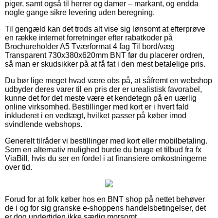
piger, samt også til herrer og damer – markant, og endda
nogle gange sikre levering uden beregning.
Til gengæld kan det trods alt vise sig lønsomt at efterprøve
en række internet forretninger efter rabatkoder på
Brochureholder A5 Tværformat 4 fag Til bord/væg
Transparent 730x380x620mm BNT før du placerer ordren,
så man er skudsikker på at få fat i den mest betalelige pris.
Du bør lige meget hvad være obs på, at såfremt en webshop
udbyder deres varer til en pris der er urealistisk favorabel,
kunne det for det meste være et kendetegn på en uærlig
online virksomhed. Bestillinger med kort er i hvert fald
inkluderet i en vedtægt, hvilket passer på køber imod
svindlende webshops.
Generelt tilråder vi bestillinger med kort eller mobilbetaling.
Som en alternativ mulighed burde du bruge et tilbud fra fx
ViaBill, hvis du ser en fordel i at finansiere omkostningerne
over tid.
Forud for at folk køber hos en BNT shop på nettet behøver
de i og for sig granske e-shoppens handelsbetingelser, det
er dog undertiden ikke særlig morsomt.