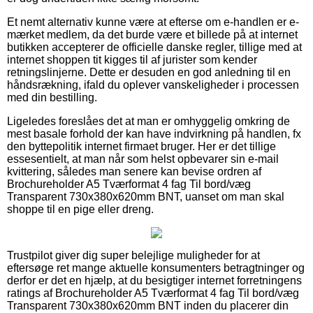
Et nemt alternativ kunne være at efterse om e-handlen er e-
mærket medlem, da det burde være et billede på at internet
butikken accepterer de officielle danske regler, tillige med at
internet shoppen tit kigges til af jurister som kender
retningslinjerne. Dette er desuden en god anledning til en
håndsrækning, ifald du oplever vanskeligheder i processen
med din bestilling.
Ligeledes foreslåes det at man er omhyggelig omkring de
mest basale forhold der kan have indvirkning på handlen, fx
den byttepolitik internet firmaet bruger. Her er det tillige
essesentielt, at man når som helst opbevarer sin e-mail
kvittering, således man senere kan bevise ordren af
Brochureholder A5 Tværformat 4 fag Til bord/væg
Transparent 730x380x620mm BNT, uanset om man skal
shoppe til en pige eller dreng.
Trustpilot giver dig super belejlige muligheder for at
eftersøge ret mange aktuelle konsumenters betragtninger og
derfor er det en hjælp, at du besigtiger internet forretningens
ratings af Brochureholder A5 Tværformat 4 fag Til bord/væg
Transparent 730x380x620mm BNT inden du placerer din