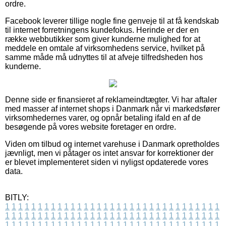
ordre.
Facebook leverer tillige nogle fine genveje til at få kendskab
til internet forretningens kundefokus. Herinde er der en
række webbutikker som giver kunderne mulighed for at
meddele en omtale af virksomhedens service, hvilket på
samme måde må udnyttes til at afveje tilfredsheden hos
kunderne.
Denne side er finansieret af reklameindtægter. Vi har aftaler
med masser af internet shops i Danmark når vi markedsfører
virksomhedernes varer, og opnår betaling ifald en af de
besøgende på vores website foretager en ordre.
Viden om tilbud og internet varehuse i Danmark opretholdes
jævnligt, men vi påtager os intet ansvar for korrektioner der
er blevet implementeret siden vi nyligst opdaterede vores
data.
BITLY:
1
1
1
1
1
1
1
1
1
1
1
1
1
1
1
1
1
1
1
1
1
1
1
1
1
1
1
1
1
1
1
1
1
1
1
1
1
1
1
1
1
1
1
1
1
1
1
1
1
1
1
1
1
1
1
1
1
1
1
1
1
1
1
1
1
1
1
1
1
1
1
1
1
1
1
1
1
1
1
1
1
1
1
1
1
1
1
1
1
1
1
1
1
1
1
1
1
1
1