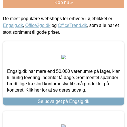
Køb nu »
De mest populære webshops for erhverv i øjeblikket er
Engsig.dk
,
Office2go.dk
og
OfficeTrend.dk
, som alle har et
stort sortiment til gode priser.
Engsig.dk har mere end 50.000 varenumre på lager, klar
til hurtig levering indenfor få dage. Sortimentet spænder
bredt, lige fra stort kontorudstyr til små produkter på
kontoret. Klik her for at se deres udvalg.
Se udvalget på Engsig.dk