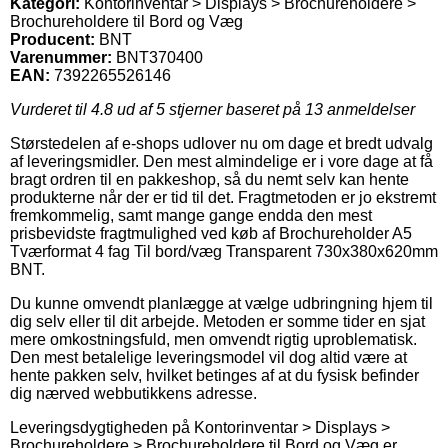
Kategori:
Kontorinventar > Displays > Brochureholdere >
Brochureholdere til Bord og Væg
Producent:
BNT
Varenummer:
BNT370400
EAN:
7392265526146
Vurderet til
4.8
ud af 5 stjerner baseret på
13
anmeldelser
Størstedelen af e-shops udlover nu om dage et bredt udvalg
af leveringsmidler. Den mest almindelige er i vore dage at få
bragt ordren til en pakkeshop, så du nemt selv kan hente
produkterne når der er tid til det. Fragtmetoden er jo ekstremt
fremkommelig, samt mange gange endda den mest
prisbevidste fragtmulighed ved køb af Brochureholder A5
Tværformat 4 fag Til bord/væg Transparent 730x380x620mm
BNT.
Du kunne omvendt planlægge at vælge udbringning hjem til
dig selv eller til dit arbejde. Metoden er somme tider en sjat
mere omkostningsfuld, men omvendt rigtig uproblematisk.
Den mest betalelige leveringsmodel vil dog altid være at
hente pakken selv, hvilket betinges af at du fysisk befinder
dig nærved webbutikkens adresse.
Leveringsdygtigheden på Kontorinventar > Displays >
Brochureholdere > Brochureholdere til Bord og Væg er