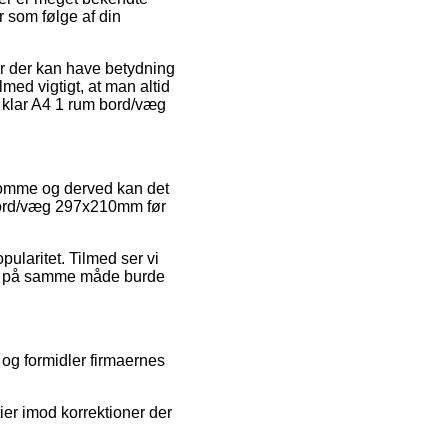
r som følge af din
r der kan have betydning
med vigtigt, at man altid
t klar A4 1 rum bord/væg
 domme og derved kan det
m bord/væg 297x210mm før
pularitet. Tilmed ser vi
ket på samme måde burde
 og formidler firmaernes
er imod korrektioner der