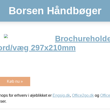
Borsen Håndbøger
Brochureholder
bord/væg 297x210mm
Køb nu »
ps for erhverv i øjeblikket er
Engsig.dk
,
Office2go.dk
og
Offic
iser.