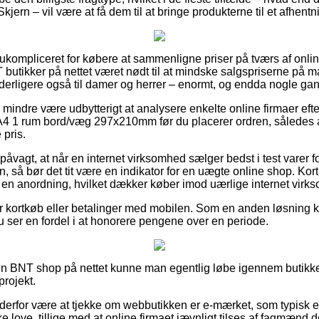
Skjern – vil være at få dem til at bringe produkterne til et afhent
 ukompliceret for købere at sammenligne priser på tværs af onlin
T butikker på nettet været nødt til at mindske salgspriserne på 
yderligere også til damer og herrer – enormt, og endda nogle gan
 mindre være udbytterigt at analysere enkelte online firmaer eft
A4 1 rum bord/væg 297x210mm før du placerer ordren, således a
 pris.
åvagt, at når en internet virksomhed sælger bedst i test varer 
 så bør det tit være en indikator for en uægte online shop. Kort
f en anordning, hvilket dækker køber imod uærlige internet virk
 for kortkøb eller betalinger med mobilen. Som en anden løsning
 du ser en fordel i at honorere pengene over en periode.
n BNT shop på nettet kunne man egentlig løbe igennem butikken
projekt.
derfor være at tjekke om webbutikken er e-mærket, som typisk er 
 love, tillige med at online firmaet jævnligt tilses af fagmænd