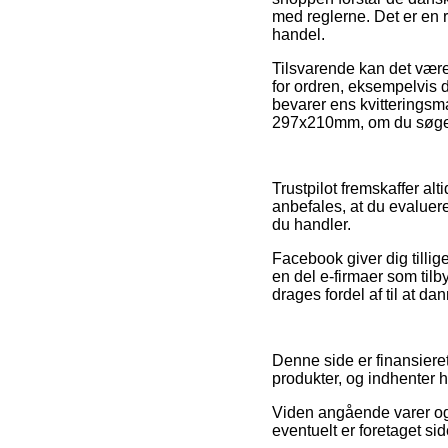
med reglerne. Det er en r
handel.
Tilsvarende kan det vær
for ordren, eksempelvis d
bevarer ens kvitteringsm
297x210mm, om du søger 
Trustpilot fremskaffer a
anbefales, at du evaluer
du handler.
Facebook giver dig tillig
en del e-firmaer som til
drages fordel af til at da
Denne side er finansieret
produkter, og indhenter h
Viden angående varer og 
eventuelt er foretaget si