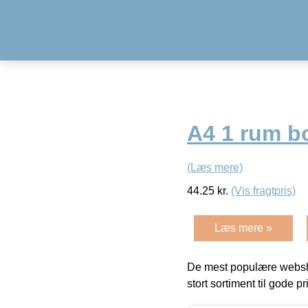
A4 1 rum 
(Læs mere)
44.25
kr.
(Vis fragtpris)
Læs mere »
De mest populære websho
stort sortiment til gode pr