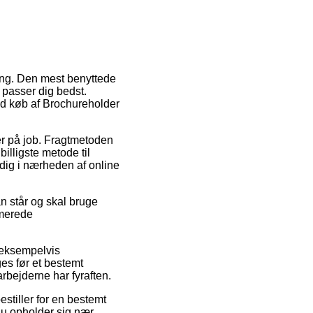
ring. Den mest benyttede
t passer dig bedst.
ed køb af Brochureholder
 er på job. Fragtmetoden
illigste metode til
 dig i nærheden af online
an står og skal bruge
imerede
, eksempelvis
es før et bestemt
arbejderne har fyraften.
stiller for en bestemt
d du opholder sig nær