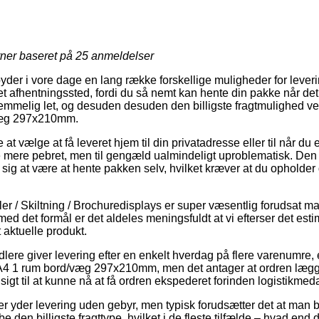
rner baseret på
25
anmeldelser
lbyder i vore dage en lang række forskellige muligheder for leve
il et afhentningssted, fordi du så nemt kan hente din pakke når de
temmelig let, og desuden desuden den billigste fragtmulighed v
/væg 297x210mm.
t vælge at få leveret hjem til din privatadresse eller til når du
e mere pebret, men til gengæld ualmindeligt uproblematisk. Den b
se sig at være at hente pakken selv, hvilket kræver at du opholder
ler / Skiltning / Brochuredisplays er super væsentlig forudsat m
 med det formål er det aldeles meningsfuldt at vi efterser det est
 aktuelle produkt.
dlere giver levering efter en enkelt hverdag på flere varenumre
 A4 1 rum bord/væg 297x210mm, men det antager at ordren lægg
dsigt til at kunne nå at få ordren ekspederet forinden logistikmed
er yder levering uden gebyr, men typisk forudsætter det at man be
ibe den billigste fragttype, hvilket i de fleste tilfælde – hvad en