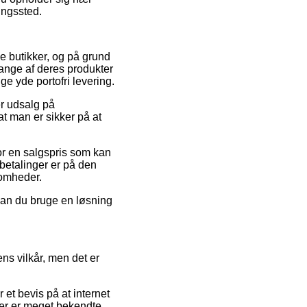
ningssted.
e butikker, og på grund
mange af deres produkter
ge yde portofri levering.
er udsalg på
t man er sikker på at
for en salgspris som kan
betalinger er på den
somheder.
 kan du bruge en løsning
s vilkår, men det er
et bevis på at internet
 der er meget bekendte