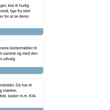
, klar til hurtig
edt, lige fra stort
er for at se deres
evere kontormøbler til
 det samme og med den
es udvalg.
rodukter. De har et
og mærker,
foto, tasker m.m. Klik