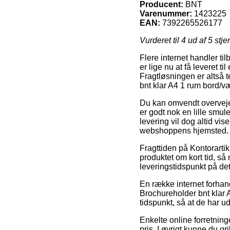
Producent:
BNT
Varenummer:
1423225
EAN:
7392265526177
Vurderet til
4
ud af 5 stje
Flere internet handler ti
er lige nu at få leveret t
Fragtløsningen er altså 
bnt klar A4 1 rum bord
Du kan omvendt overveje a
er godt nok en lille smul
levering vil dog altid vi
webshoppens hjemsted.
Fragttiden på Kontorartik
produktet om kort tid, så
leveringstidspunkt på det
En række internet forhan
Brochureholder bnt klar
tidspunkt, så at de har u
Enkelte online forretning
pris. I øvrigt kunne du gr