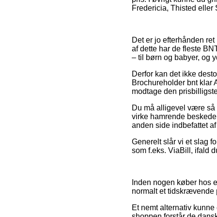
Fredericia, Thisted eller 
Det er jo efterhånden ret
af dette har de fleste BN
– til børn og babyer, og 
Derfor kan det ikke desto
Brochureholder bnt klar 
modtage den prisbilligste
Du må alligevel være så p
virke hamrende beskeden,
anden side indbefattet a
Generelt slår vi et slag
som f.eks. ViaBill, ifald
Inden nogen køber hos e
normalt et tidskrævende 
Et nemt alternativ kunne 
shoppen forstår de danske