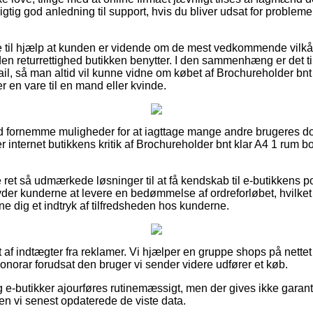
igtig god anledning til support, hvis du bliver udsat for probleme
e til hjælp at kunden er vidende om de mest vedkommende vilkå
en returrettighed butikken benytter. I den sammenhæng er det til
ail, så man altid vil kunne vidne om købet af Brochureholder bn
en vare til en mand eller kvinde.
ltid fornemme muligheder for at iagttage mange andre brugeres
er internet butikkens kritik af Brochureholder bnt klar A4 1 ru
e ret så udmærkede løsninger til at få kendskab til e-butikkens po
byder kunderne at levere en bedømmelse af ordreforløbet, hvil
nne dig et indtryk af tilfredsheden hos kunderne.
 af indtægter fra reklamer. Vi hjælper en gruppe shops på nettet
onorar forudsat den bruger vi sender videre udfører et køb.
e-butikker ajourføres rutinemæssigt, men der gives ikke garanti
den vi senest opdaterede de viste data.