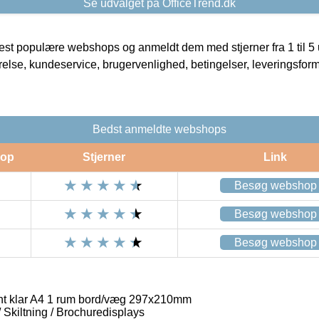
Se udvalget på OfficeTrend.dk
t populære webshops og anmeldt dem med stjerner fra 1 til 5 ud
rrelse, kundeservice, brugervenlighed, betingelser, leveringsfor
Bedst anmeldte webshops
op
Stjerner
Link
Besøg webshop
Besøg webshop
Besøg webshop
nt klar A4 1 rum bord/væg 297x210mm
/ Skiltning / Brochuredisplays